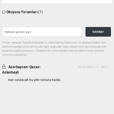
Okuyucu Yorumları
(1)
Gönder
Yorum yazarak Topluluk Kuralları’nı kabul etmiş bulunuyor ve ipekyoluhaber.net
sitesine yaptığınız yorumunuzla ilgili doğrudan veya dolaylı tüm sorumluluğu tek
başınıza üstleniyorsunuz. Yazılan tüm yorumlardan site yönetimi hiçbir şekilde
sorumlu tutulamaz.
Azerbaycan-Qazax-
(07.09.2024 21:17 - #257)
Aslanbeyli
Iran vurulacak bu yilin sonuna kadar...
Yorumu Yanıtla