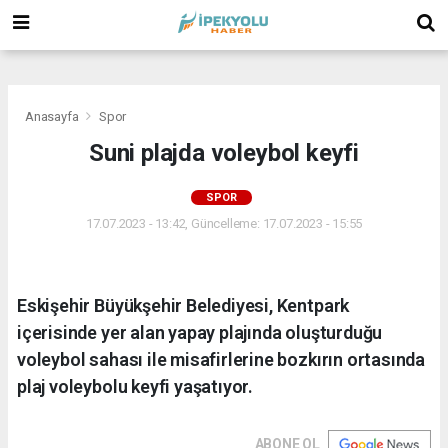
(
(
(
Anasayfa
Spor
Suni plajda voleybol keyfi
SPOR
17.07.2023 - 13:42, Güncelleme: 17.07.2023 - 15:55
Eskişehir Büyükşehir Belediyesi, Kentpark
içerisinde yer alan yapay plajında oluşturduğu
voleybol sahası ile misafirlerine bozkırın ortasında
plaj voleybolu keyfi yaşatıyor.
ABONE OL