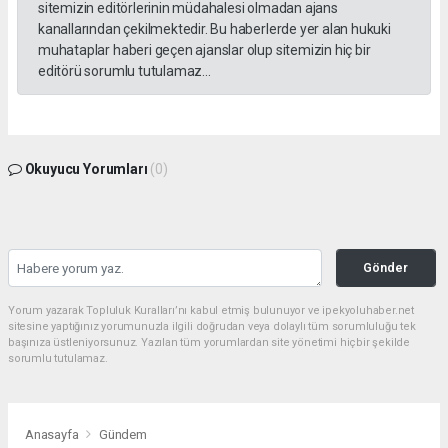
sitemizin editörlerinin müdahalesi olmadan ajans
kanallarından çekilmektedir. Bu haberlerde yer alan hukuki
muhataplar haberi geçen ajanslar olup sitemizin hiç bir
editörü sorumlu tutulamaz...
Okuyucu Yorumları
(0)
Gönder
Yorum yazarak Topluluk Kuralları’nı kabul etmiş bulunuyor ve ipekyoluhaber.net
sitesine yaptığınız yorumunuzla ilgili doğrudan veya dolaylı tüm sorumluluğu tek
başınıza üstleniyorsunuz. Yazılan tüm yorumlardan site yönetimi hiçbir şekilde
sorumlu tutulamaz.
Anasayfa
Gündem