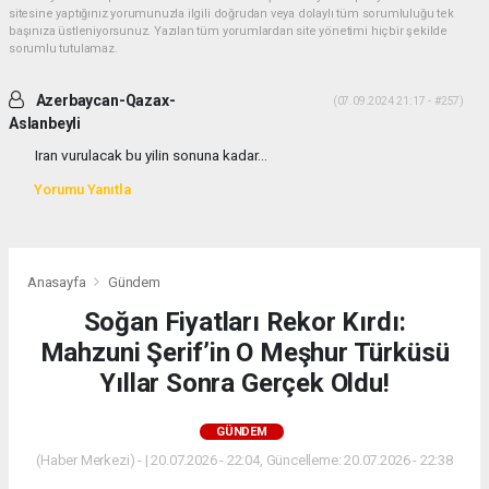
sitesine yaptığınız yorumunuzla ilgili doğrudan veya dolaylı tüm sorumluluğu tek
başınıza üstleniyorsunuz. Yazılan tüm yorumlardan site yönetimi hiçbir şekilde
sorumlu tutulamaz.
Azerbaycan-Qazax-
(07.09.2024 21:17 - #257)
Aslanbeyli
Iran vurulacak bu yilin sonuna kadar...
Yorumu Yanıtla
Anasayfa
Gündem
Soğan Fiyatları Rekor Kırdı:
Mahzuni Şerif’in O Meşhur Türküsü
Yıllar Sonra Gerçek Oldu!
GÜNDEM
(Haber Merkezi) - | 20.07.2026 - 22:04, Güncelleme: 20.07.2026 - 22:38