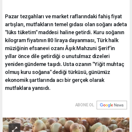
Pazar tezgahları ve market raflarındaki fahiş fiyat
artışları, mutfakların temel gıdası olan soğanı adeta
"lüks tüketim" maddesi haline getirdi. Kuru soğanın
kilogram fiyatının 80 liraya dayanması, Türk halk
müziğinin efsanevi ozanı Âşık Mahzuni Şerif’in
yıllar önce dile getirdiği o unutulmaz dizeleri
yeniden gündeme taşıdı. Usta ozanın "Yiğit muhtaç
olmuş kuru soğana" dediği türküsü, günümüz
ekonomik şartlarında acı bir gerçek olarak
mutfaklara yansıdı.
ABONE OL