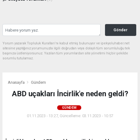
Gönder
Yorum yazarak Topluluk Kuralları’nı kabul etmiş bulunuyor ve ipekyoluhaber.net
sitesine yaptığınız yorumunuzla ilgili doğrudan veya dolaylı tüm sorumluluğu tek
başınıza üstleniyorsunuz. Yazılan tüm yorumlardan site yönetimi hiçbir şekilde
sorumlu tutulamaz.
Anasayfa
Gündem
ABD uçakları İncirlik'e neden geldi?
GÜNDEM
01.11.2023 - 13:27, Güncelleme: 03.11.2023 - 10:57