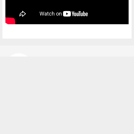
Bekir Karakuş
bekir@ipekyoluhaber.net
Okuyucu Yorumları
(0)
Gönder
Yorum yazarak Topluluk Kuralları’nı kabul etmiş bulunuyor ve ipekyoluhaber.net