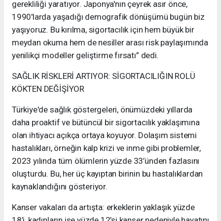
gerekliliği yaratıyor. Japonya'nın çeyrek asır önce,
1990'larda yaşadığı demografik dönüşümü bugün biz
yaşıyoruz. Bu kırılma, sigortacılık için hem büyük bir
meydan okuma hem de nesiller arası risk paylaşımında
yenilikçi modeller geliştirme fırsatı” dedi.
SAĞLIK RİSKLERİ ARTIYOR: SİGORTACILIĞIN ROLÜ
KÖKTEN DEĞİŞİYOR
Türkiye'de sağlık göstergeleri, önümüzdeki yıllarda
daha proaktif ve bütüncül bir sigortacılık yaklaşımına
olan ihtiyacı açıkça ortaya koyuyor. Dolaşım sistemi
hastalıkları, örneğin kalp krizi ve inme gibi problemler,
2023 yılında tüm ölümlerin yüzde 33’ünden fazlasını
oluşturdu. Bu, her üç kayıptan birinin bu hastalıklardan
kaynaklandığını gösteriyor.
Kanser vakaları da artışta: erkeklerin yaklaşık yüzde
18’i, kadınların ise yüzde 12’si kanser nedeniyle hayatını