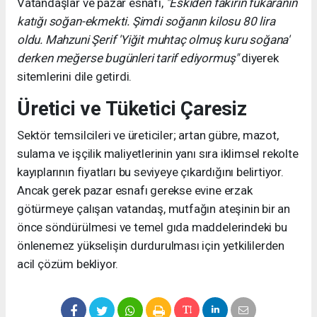
Vatandaşlar ve pazar esnafı,
"Eskiden fakirin fukaranın
katığı soğan-ekmekti. Şimdi soğanın kilosu 80 lira
oldu. Mahzuni Şerif 'Yiğit muhtaç olmuş kuru soğana'
derken meğerse bugünleri tarif ediyormuş"
diyerek
sitemlerini dile getirdi.
Üretici ve Tüketici Çaresiz
Sektör temsilcileri ve üreticiler; artan gübre, mazot,
sulama ve işçilik maliyetlerinin yanı sıra iklimsel rekolte
kayıplarının fiyatları bu seviyeye çıkardığını belirtiyor.
Ancak gerek pazar esnafı gerekse evine erzak
götürmeye çalışan vatandaş, mutfağın ateşinin bir an
önce söndürülmesi ve temel gıda maddelerindeki bu
önlenemez yükselişin durdurulması için yetkililerden
acil çözüm bekliyor.