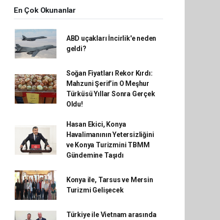
En Çok Okunanlar
ABD uçakları İncirlik'e neden
geldi?
Soğan Fiyatları Rekor Kırdı:
Mahzuni Şerif’in O Meşhur
Türküsü Yıllar Sonra Gerçek
Oldu!
Hasan Ekici, Konya
Havalimanının Yetersizliğini
ve Konya Turizmini TBMM
Gündemine Taşıdı
Konya ile, Tarsus ve Mersin
Turizmi Gelişecek
Türkiye ile Vietnam arasında