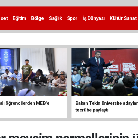
aset
Eğitim
Bölge
Sağlık
Spor
İş Dünyası
Kültür Sanat
alı öğrencilerden MEB'e
Bakan Tekin üniversite adaylar
tecrübe paylaştı