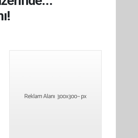
zerinde...
ı!