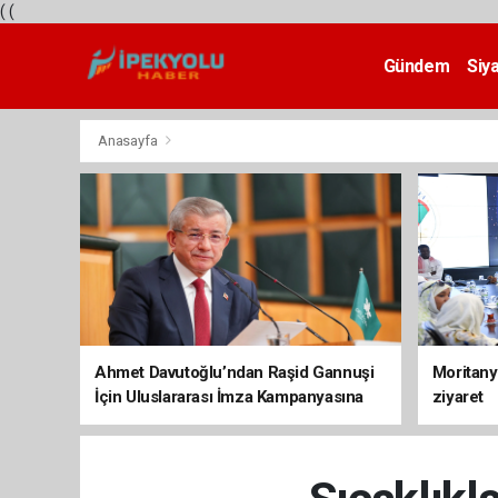
(
(
Gündem
Siy
Teknoloji
Anasayfa
Ahmet Davutoğlu’ndan Raşid Gannuşi
Moritany
İçin Uluslararası İmza Kampanyasına
ziyaret
Destek