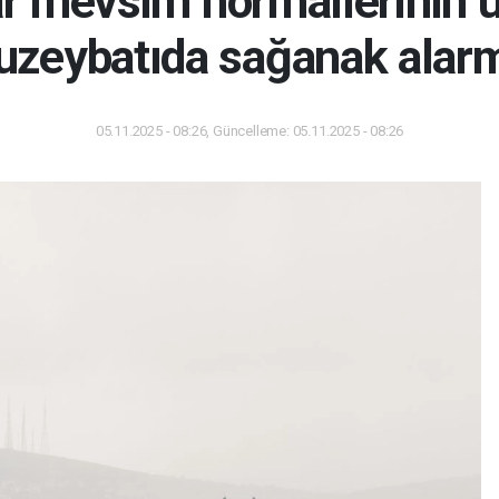
ar mevsim normallerinin ü
uzeybatıda sağanak alarm
05.11.2025 - 08:26, Güncelleme: 05.11.2025 - 08:26