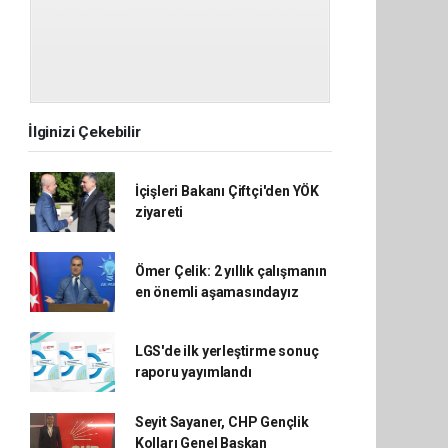
İlginizi Çekebilir
İçişleri Bakanı Çiftçi'den YÖK
ziyareti
Ömer Çelik: 2 yıllık çalışmanın
en önemli aşamasındayız
LGS'de ilk yerleştirme sonuç
raporu yayımlandı
Seyit Sayaner, CHP Gençlik
Kolları Genel Başkan