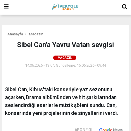
(
(
(
Anasayfa
Magazin
Sibel Can'a Yavru Vatan sevgisi
MAGAZIN
14.06.2026 - 13:04, Güncelleme: 15.06.2026 - 09:44
Sibel Can, Kıbrıs'taki konseriyle yaz sezonunu
açarken, Drama albümünden ve hit şarkılarından
seslendirdiği eserlerle müzik şöleni sundu. Can,
konserinde yeni projelerinin de sinyallerini verdi.
ABONE OL