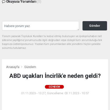
Okuyucu Yorumları
(0)
Gönder
Yorum yazarak Topluluk Kuralları’nı kabul etmiş bulunuyor ve ipekyoluhaber.net
sitesine yaptığınız yorumunuzla ilgili doğrudan veya dolaylı tüm sorumluluğu tek
başınıza üstleniyorsunuz. Yazılan tüm yorumlardan site yönetimi hiçbir şekilde
sorumlu tutulamaz.
Anasayfa
Gündem
ABD uçakları İncirlik'e neden geldi?
GÜNDEM
01.11.2023 - 13:27, Güncelleme: 03.11.2023 - 10:57