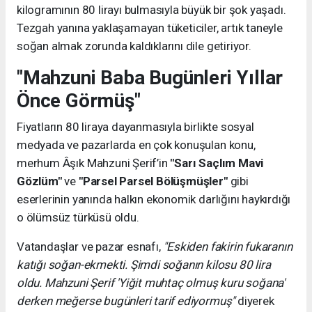
kilogramının 80 lirayı bulmasıyla büyük bir şok yaşadı.
Tezgah yanına yaklaşamayan tüketiciler, artık taneyle
soğan almak zorunda kaldıklarını dile getiriyor.
"Mahzuni Baba Bugünleri Yıllar
Önce Görmüş"
Fiyatların 80 liraya dayanmasıyla birlikte sosyal
medyada ve pazarlarda en çok konuşulan konu,
merhum Âşık Mahzuni Şerif’in
"Sarı Saçlım Mavi
Gözlüm"
ve
"Parsel Parsel Bölüşmüşler"
gibi
eserlerinin yanında halkın ekonomik darlığını haykırdığı
o ölümsüz türküsü oldu.
Vatandaşlar ve pazar esnafı,
"Eskiden fakirin fukaranın
katığı soğan-ekmekti. Şimdi soğanın kilosu 80 lira
oldu. Mahzuni Şerif 'Yiğit muhtaç olmuş kuru soğana'
derken meğerse bugünleri tarif ediyormuş"
diyerek