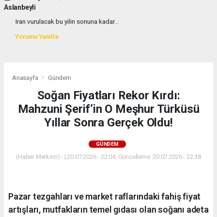
Aslanbeyli
Iran vurulacak bu yilin sonuna kadar...
Yorumu Yanıtla
Anasayfa
Gündem
Soğan Fiyatları Rekor Kırdı:
Mahzuni Şerif’in O Meşhur Türküsü
Yıllar Sonra Gerçek Oldu!
GÜNDEM
(Haber Merkezi) - | 20.07.2026 - 22:04, Güncelleme: 20.07.2026 - 22:38
Pazar tezgahları ve market raflarındaki fahiş fiyat
artışları, mutfakların temel gıdası olan soğanı adeta