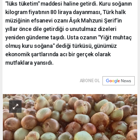
"lüks tüketim" maddesi haline getirdi. Kuru soğanın
kilogram fiyatının 80 liraya dayanması, Türk halk
müziğinin efsanevi ozanı Âşık Mahzuni Şerif’in
yıllar önce dile getirdiği o unutulmaz dizeleri
yeniden gündeme taşıdı. Usta ozanın "Yiğit muhtaç
olmuş kuru soğana" dediği türküsü, günümüz
ekonomik şartlarında acı bir gerçek olarak
mutfaklara yansıdı.
ABONE OL