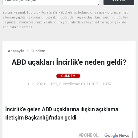
Yorum yazarak Topluluk Kuralları’nı kabul etmiş bulunuyor ve ipekyoluhaber.net
sitesine yaptığınız yorumunuzla ilgili doğrudan veya dolaylı tüm sorumluluğu tek
başınıza üstleniyorsunuz. Yazılan tüm yorumlardan site yönetimi hiçbir şekilde
sorumlu tutulamaz.
Anasayfa
Gündem
ABD uçakları İncirlik'e neden geldi?
GÜNDEM
01.11.2023 - 13:27, Güncelleme: 03.11.2023 - 10:57
İncirlik’e gelen ABD uçaklarına ilişkin açıklama
İletişim Başkanlığı'ndan geldi
ABONE OL