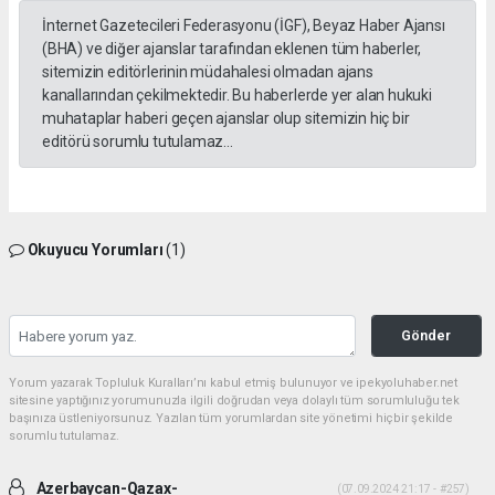
İnternet Gazetecileri Federasyonu (İGF), Beyaz Haber Ajansı
(BHA) ve diğer ajanslar tarafından eklenen tüm haberler,
sitemizin editörlerinin müdahalesi olmadan ajans
kanallarından çekilmektedir. Bu haberlerde yer alan hukuki
muhataplar haberi geçen ajanslar olup sitemizin hiç bir
editörü sorumlu tutulamaz...
Okuyucu Yorumları
(1)
Gönder
Yorum yazarak Topluluk Kuralları’nı kabul etmiş bulunuyor ve ipekyoluhaber.net
sitesine yaptığınız yorumunuzla ilgili doğrudan veya dolaylı tüm sorumluluğu tek
başınıza üstleniyorsunuz. Yazılan tüm yorumlardan site yönetimi hiçbir şekilde
sorumlu tutulamaz.
Azerbaycan-Qazax-
(07.09.2024 21:17 - #257)