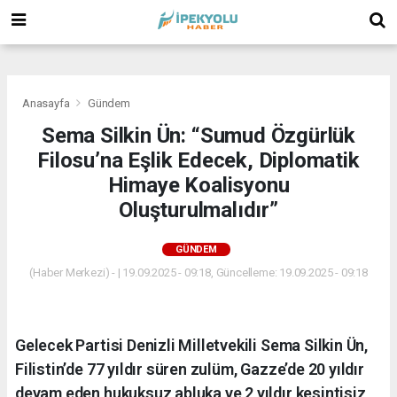
(
(
(
Anasayfa
Gündem
Sema Silkin Ün: “Sumud Özgürlük
Filosu’na Eşlik Edecek, Diplomatik
Himaye Koalisyonu
Oluşturulmalıdır”
GÜNDEM
(Haber Merkezi) - | 19.09.2025 - 09:18, Güncelleme: 19.09.2025 - 09:18
Gelecek Partisi Denizli Milletvekili Sema Silkin Ün,
Filistin’de 77 yıldır süren zulüm, Gazze’de 20 yıldır
devam eden hukuksuz abluka ve 2 yıldır kesintisiz