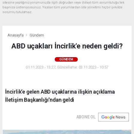
sitesine yaptığınız yorumunuzla ilgili doğrudan veya dolaylı tüm sorumluluğu tek
başınıza üstleniyorsunuz. Yazılan tüm yorumlardan site yönetimi hiçbir şekilde
sorumlu tutulamaz.
Anasayfa
Gündem
ABD uçakları İncirlik'e neden geldi?
GÜNDEM
01.11.2023 - 13:27, Güncelleme: 03.11.2023 - 10:57
İncirlik’e gelen ABD uçaklarına ilişkin açıklama
İletişim Başkanlığı'ndan geldi
ABONE OL