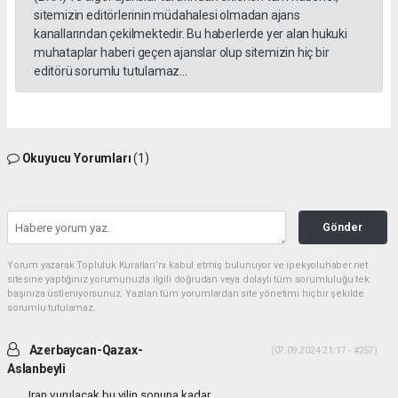
sitemizin editörlerinin müdahalesi olmadan ajans
kanallarından çekilmektedir. Bu haberlerde yer alan hukuki
muhataplar haberi geçen ajanslar olup sitemizin hiç bir
editörü sorumlu tutulamaz...
Okuyucu Yorumları
(1)
Gönder
Yorum yazarak Topluluk Kuralları’nı kabul etmiş bulunuyor ve ipekyoluhaber.net
sitesine yaptığınız yorumunuzla ilgili doğrudan veya dolaylı tüm sorumluluğu tek
başınıza üstleniyorsunuz. Yazılan tüm yorumlardan site yönetimi hiçbir şekilde
sorumlu tutulamaz.
Azerbaycan-Qazax-
(07.09.2024 21:17 - #257)
Aslanbeyli
Iran vurulacak bu yilin sonuna kadar...