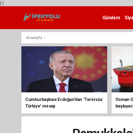
(
(
Gündem
Siy
Teknoloji
Anasayfa
Cumhurbaşkanı Erdoğan’dan 'Terörsüz
Osman Ga
Türkiye' mesajı
başlayac
üretimi 8