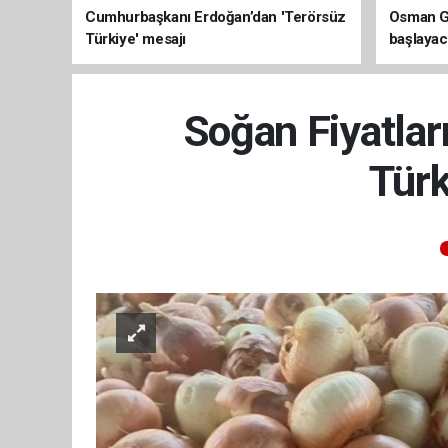
Cumhurbaşkanı Erdoğan’dan 'Terörsüz
Osman Ga
Türkiye' mesajı
başlayac
üretimi 8
Soğan Fiyatlar
Türk