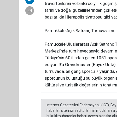
travertenlerini ve binlerce yıllık geçmi
tarihi ve doğal güzelliklerinden çok etk
bazıları da Hierapolis tiyatrosu gibi yapı
Pamukkale Açık Satranç Turnuvası ne
Pamukkale Uluslararası Açık Satranç T
Merkezi’nde tüm heyecanıyla devam edi
Türkiye’nin 60 ilinden gelen 1051 spo
ediyor. 9’u Grandmaster (Büyük Usta) 
turnuvada, en genç sporcu 7 yaşında, 
sporcunun buluştuğu bu büyük organiza
kültürel ve turistik değerlerinin tanıtım
İnternet Gazetecileri Federasyonu (İGF), Be
haberler, sitemizin editörlerinin müdahalesi
hukuki muhataplar haberi geçen ajanslar olup