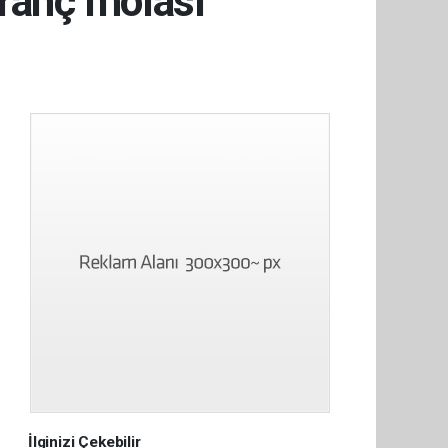
ranç molası
İlginizi Çekebilir