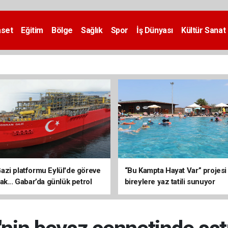
aset
Eğitim
Bölge
Sağlık
Spor
İş Dünyası
Kültür Sanat
zi platformu Eylül'de göreve
“Bu Kampta Hayat Var” projesi
ak... Gabar’da günlük petrol
bireylere yaz tatili sunuyor
3 bin 200 varile ulaştı