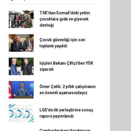
TSK'dan Somali'deki yetim
çocuklara gıda ve giyecek
desteği
Çocuk güvenliği için son
toplantı yapıldı
İçişleri Bakanı Çiftçi'den YÖK
ziyareti
Ömer Çelik: 2 yıllık çalışmanın
en önemli aşamasındayız
LGS'de ilk yerleştirme sonuç
raporu yayımlandı
Cumhurbaşkanı Yardımcısı