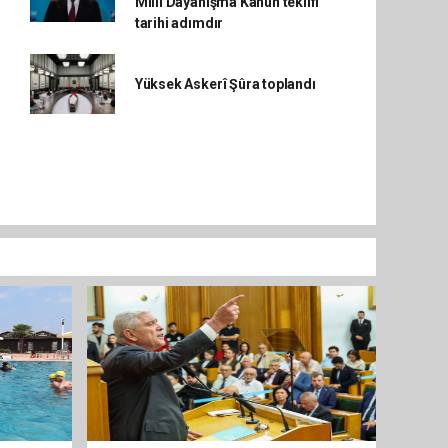
Millî Dayanışma Kanun teklifi
tarihi adımdır
Yüksek Askerî Şûra toplandı