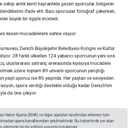
şe sahip antik kenti hayranlıkla gezen sporcular, bölgenin
ilendiklerini ifade etti. Bazı sporcular fotoğraf çekerken,
ları büyük bir ilgiyle inceledi.
fes kesen mücadelelere sahne oluyor
urnuvası, Denizli Büyükşehir Belediyesi Kongre ve Kültür
yor. 28 farklı ülkeden 124 yabancı sporcunun yanı sıra
rcu, uluslararası satranç arenasında kıyasıya mücadele
olmak üzere toplam 89 unvanlı sporcunun yarıştığı
en yaşlı sporcu ise 85 yaşında. Her yaştan ve seviyeden
syon, spora verdiği destekle olduğu kadar Denizli’nin
ıyla da öne çıkıyor.
yaz Haber Ajansı (BHA) ve diğer ajanslar tarafından eklenen tüm
 olmadan ajans kanallarından çekilmektedir. Bu haberlerde yer alan
 sitemizin hiç bir editörü sorumlu tutulamaz...