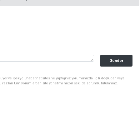
Gönder
uyor ve ipekyoluhaber.net sitesine yaptığınız yorumunuzla ilgili doğrudan veya
. Yazılan tüm yorumlardan site yönetimi hiçbir şekilde sorumlu tutulamaz.