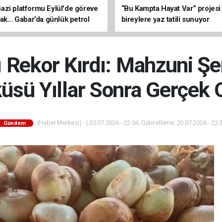
zi platformu Eylül'de göreve
“Bu Kampta Hayat Var” projesi
ak... Gabar’da günlük petrol
bireylere yaz tatili sunuyor
3 bin 200 varile ulaştı
ı Rekor Kırdı: Mahzuni Şe
üsü Yıllar Sonra Gerçek 
(Haber Merkezi) - | 20.07.2026 - 22:04, Güncelleme: 20.07.2026 - 22:
Gündem