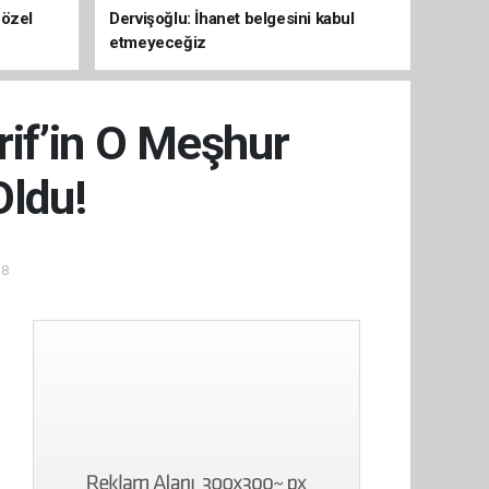
 özel
Dervişoğlu: İhanet belgesini kabul
etmeyeceğiz
rif’in O Meşhur
Oldu!
38