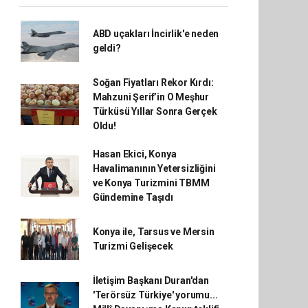
ABD uçakları İncirlik'e neden
geldi?
Soğan Fiyatları Rekor Kırdı:
Mahzuni Şerif’in O Meşhur
Türküsü Yıllar Sonra Gerçek
Oldu!
Hasan Ekici, Konya
Havalimanının Yetersizliğini
ve Konya Turizmini TBMM
Gündemine Taşıdı
Konya ile, Tarsus ve Mersin
Turizmi Gelişecek
İletişim Başkanı Duran'dan
'Terörsüz Türkiye' yorumu...