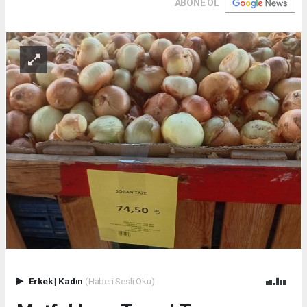
ABONE OL
Erkek
|
Kadın
(Haberi Sesli Oku)