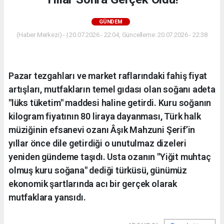
GÜNDEM
(Haber Merkezi) - | 20.07.2026 - 22:04, Güncelleme: 20.07.2026 - 22:38
Pazar tezgahları ve market raflarındaki fahiş fiyat
artışları, mutfakların temel gıdası olan soğanı adeta
"lüks tüketim" maddesi haline getirdi. Kuru soğanın
kilogram fiyatının 80 liraya dayanması, Türk halk
müziğinin efsanevi ozanı Âşık Mahzuni Şerif’in
yıllar önce dile getirdiği o unutulmaz dizeleri
yeniden gündeme taşıdı. Usta ozanın "Yiğit muhtaç
olmuş kuru soğana" dediği türküsü, günümüz
ekonomik şartlarında acı bir gerçek olarak
mutfaklara yansıdı.