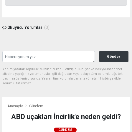
Okuyucu Yorumları
(0)
Gönder
Yorum yazarak Topluluk Kuralları’nı kabul etmiş bulunuyor ve ipekyoluhaber.net
sitesine yaptığınız yorumunuzla ilgili doğrudan veya dolaylı tüm sorumluluğu tek
başınıza üstleniyorsunuz. Yazılan tüm yorumlardan site yönetimi hiçbir şekilde
sorumlu tutulamaz.
Anasayfa
Gündem
ABD uçakları İncirlik'e neden geldi?
GÜNDEM