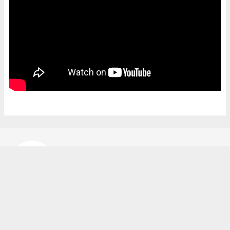
Bekir Karakuş
bekir@ipekyoluhaber.net
Okuyucu Yorumları
(0)