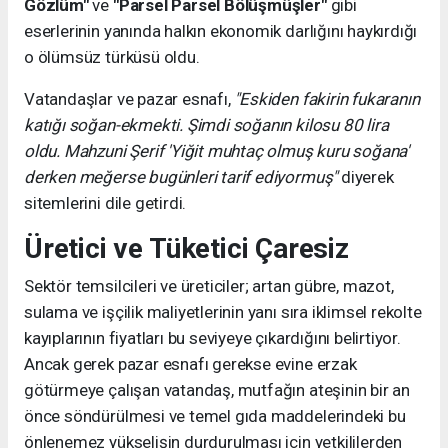
Gözlüm"
ve
"Parsel Parsel Bölüşmüşler"
gibi
eserlerinin yanında halkın ekonomik darlığını haykırdığı
o ölümsüz türküsü oldu.
Vatandaşlar ve pazar esnafı,
"Eskiden fakirin fukaranın
katığı soğan-ekmekti. Şimdi soğanın kilosu 80 lira
oldu. Mahzuni Şerif 'Yiğit muhtaç olmuş kuru soğana'
derken meğerse bugünleri tarif ediyormuş"
diyerek
sitemlerini dile getirdi.
Üretici ve Tüketici Çaresiz
Sektör temsilcileri ve üreticiler; artan gübre, mazot,
sulama ve işçilik maliyetlerinin yanı sıra iklimsel rekolte
kayıplarının fiyatları bu seviyeye çıkardığını belirtiyor.
Ancak gerek pazar esnafı gerekse evine erzak
götürmeye çalışan vatandaş, mutfağın ateşinin bir an
önce söndürülmesi ve temel gıda maddelerindeki bu
önlenemez yükselişin durdurulması için yetkililerden