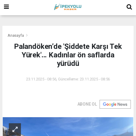
(
(
(
Anasayfa
Palandöken’de 'Şiddete Karşı Tek
Yürek'... Kadınlar ön saflarda
yürüdü
23.11.2025 - 08:56, Güncelleme: 23.11.2025 - 08:56
ABONE OL