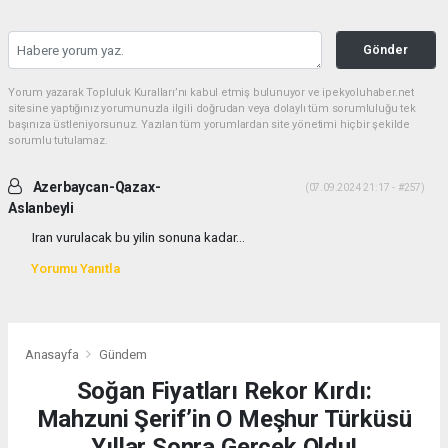
Gönder
Yorum yazarak Topluluk Kuralları’nı kabul etmiş bulunuyor ve ipekyoluhaber.net
sitesine yaptığınız yorumunuzla ilgili doğrudan veya dolaylı tüm sorumluluğu tek
başınıza üstleniyorsunuz. Yazılan tüm yorumlardan site yönetimi hiçbir şekilde
sorumlu tutulamaz.
Azerbaycan-Qazax-
(07.09.2024 21:17 - #257)
Aslanbeyli
Iran vurulacak bu yilin sonuna kadar...
Yorumu Yanıtla
Anasayfa
Gündem
Soğan Fiyatları Rekor Kırdı:
Mahzuni Şerif’in O Meşhur Türküsü
Yıllar Sonra Gerçek Oldu!