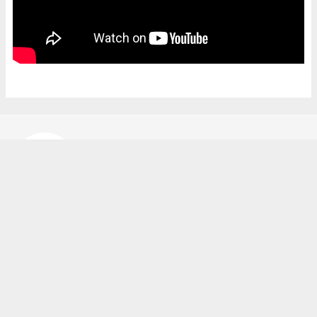
Bekir Karakuş
bekir@ipekyoluhaber.net
Okuyucu Yorumları
(0)
Gönder