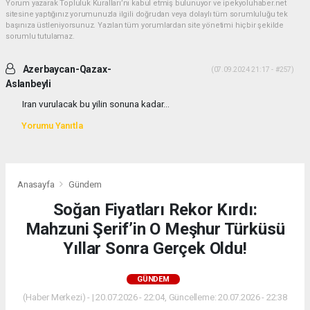
Yorum yazarak Topluluk Kuralları’nı kabul etmiş bulunuyor ve ipekyoluhaber.net
sitesine yaptığınız yorumunuzla ilgili doğrudan veya dolaylı tüm sorumluluğu tek
başınıza üstleniyorsunuz. Yazılan tüm yorumlardan site yönetimi hiçbir şekilde
sorumlu tutulamaz.
Azerbaycan-Qazax-
(07.09.2024 21:17 - #257)
Aslanbeyli
Iran vurulacak bu yilin sonuna kadar...
Yorumu Yanıtla
Anasayfa
Gündem
Soğan Fiyatları Rekor Kırdı:
Mahzuni Şerif’in O Meşhur Türküsü
Yıllar Sonra Gerçek Oldu!
GÜNDEM
(Haber Merkezi) - | 20.07.2026 - 22:04, Güncelleme: 20.07.2026 - 22:38