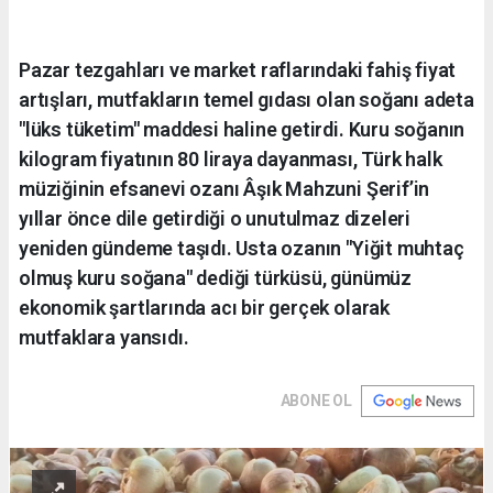
Pazar tezgahları ve market raflarındaki fahiş fiyat
artışları, mutfakların temel gıdası olan soğanı adeta
"lüks tüketim" maddesi haline getirdi. Kuru soğanın
kilogram fiyatının 80 liraya dayanması, Türk halk
müziğinin efsanevi ozanı Âşık Mahzuni Şerif’in
yıllar önce dile getirdiği o unutulmaz dizeleri
yeniden gündeme taşıdı. Usta ozanın "Yiğit muhtaç
olmuş kuru soğana" dediği türküsü, günümüz
ekonomik şartlarında acı bir gerçek olarak
mutfaklara yansıdı.
ABONE OL