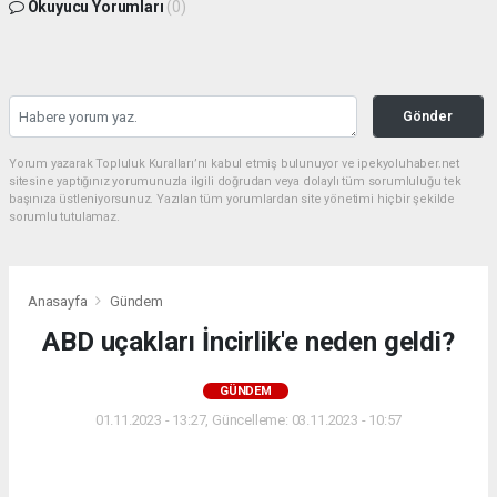
Okuyucu Yorumları
(0)
Gönder
Yorum yazarak Topluluk Kuralları’nı kabul etmiş bulunuyor ve ipekyoluhaber.net
sitesine yaptığınız yorumunuzla ilgili doğrudan veya dolaylı tüm sorumluluğu tek
başınıza üstleniyorsunuz. Yazılan tüm yorumlardan site yönetimi hiçbir şekilde
sorumlu tutulamaz.
Anasayfa
Gündem
ABD uçakları İncirlik'e neden geldi?
GÜNDEM
01.11.2023 - 13:27, Güncelleme: 03.11.2023 - 10:57