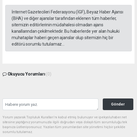
İnternet Gazetecileri Federasyonu (İGF), Beyaz Haber Ajansı
(BHA) ve diğer ajanslar tarafından eklenen tüm haberler,
sitemizin editörlerinin müdahalesi olmadan ajans
kanallarından çekilmektedir. Bu haberlerde yer alan hukuki
muhataplar haberi geçen ajanslar olup sitemizin hiç bir
editörü sorumlu tutulamaz...
Okuyucu Yorumları
(0)
Gönder
Yorum yazarak Topluluk Kuralları’nı kabul etmiş bulunuyor ve ipekyoluhaber.net
sitesine yaptığınız yorumunuzla ilgili doğrudan veya dolaylı tüm sorumluluğu tek
başınıza üstleniyorsunuz. Yazılan tüm yorumlardan site yönetimi hiçbir şekilde
sorumlu tutulamaz.