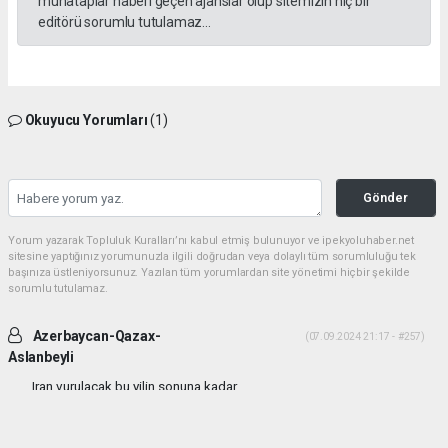
muhataplar haberi geçen ajanslar olup sitemizin hiç bir
editörü sorumlu tutulamaz...
Okuyucu Yorumları
(1)
Gönder
Yorum yazarak Topluluk Kuralları’nı kabul etmiş bulunuyor ve ipekyoluhaber.net
sitesine yaptığınız yorumunuzla ilgili doğrudan veya dolaylı tüm sorumluluğu tek
başınıza üstleniyorsunuz. Yazılan tüm yorumlardan site yönetimi hiçbir şekilde
sorumlu tutulamaz.
Azerbaycan-Qazax-
(07.09.2024 21:17 - #257)
Aslanbeyli
Iran vurulacak bu yilin sonuna kadar...
Yorumu Yanıtla