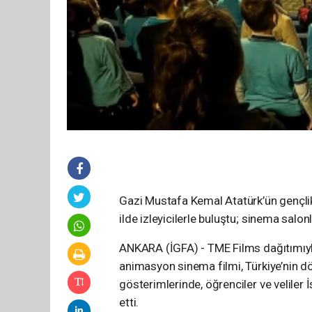
Gazi Mustafa Kemal Atatürk’ün gençlik
ilde izleyicilerle buluştu; sinema salo
ANKARA (İGFA) - TME Films dağıtımıyl
animasyon sinema filmi, Türkiye’nin dör
gösterimlerinde, öğrenciler ve veliler İs
etti.