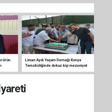
erörün
Liman Ayık Yaşam Derneği Konya
n
Temsilciliğinde dokuz kişi mezuniyet
sevinci yaşadı
iyareti