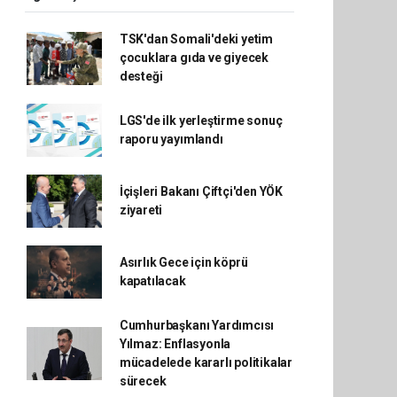
TSK'dan Somali'deki yetim
çocuklara gıda ve giyecek
desteği
LGS'de ilk yerleştirme sonuç
raporu yayımlandı
İçişleri Bakanı Çiftçi'den YÖK
ziyareti
Asırlık Gece için köprü
kapatılacak
Cumhurbaşkanı Yardımcısı
Yılmaz: Enflasyonla
mücadelede kararlı politikalar
sürecek