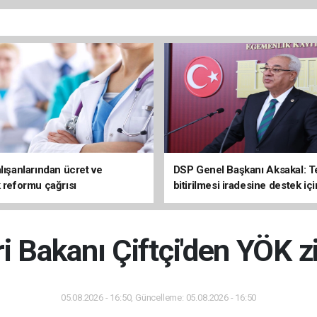
lışanlarından ücret ve
DSP Genel Başkanı Aksakal: T
k reformu çağrısı
bitirilmesi iradesine destek içi
imzalayacağım
ri Bakanı Çiftçi'den YÖK z
05.08.2026 - 16:50, Güncelleme: 05.08.2026 - 16:50