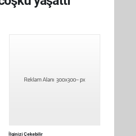
coşku yaşattı
İlginizi Çekebilir