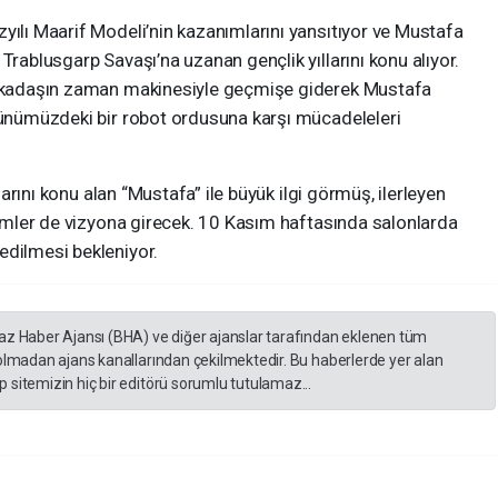
yılı Maarif Modeli’nin kazanımlarını yansıtıyor ve Mustafa
Trablusgarp Savaşı’na uzanan gençlik yıllarını konu alıyor.
 arkadaşın zaman makinesiyle geçmişe giderek Mustafa
 günümüzdeki bir robot ordusuna karşı mücadeleleri
llarını konu alan “Mustafa” ile büyük ilgi görmüş, ilerleyen
filmler de vizyona girecek. 10 Kasım haftasında salonlarda
edilmesi bekleniyor.
yaz Haber Ajansı (BHA) ve diğer ajanslar tarafından eklenen tüm
 olmadan ajans kanallarından çekilmektedir. Bu haberlerde yer alan
 sitemizin hiç bir editörü sorumlu tutulamaz...