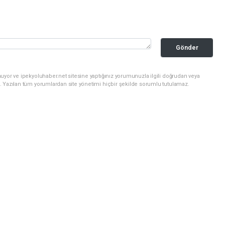
Gönder
uyor ve ipekyoluhaber.net sitesine yaptığınız yorumunuzla ilgili doğrudan veya
. Yazılan tüm yorumlardan site yönetimi hiçbir şekilde sorumlu tutulamaz.