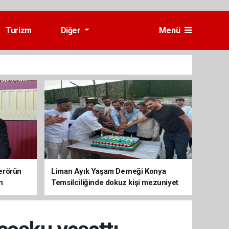
Turizm
Diğer
Menü
erörün
Liman Ayık Yaşam Derneği Konya
n
Temsilciliğinde dokuz kişi mezuniyet
sevinci yaşadı