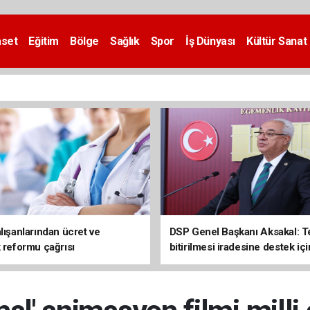
aset
Eğitim
Bölge
Sağlık
Spor
İş Dünyası
Kültür Sanat
lışanlarından ücret ve
DSP Genel Başkanı Aksakal: T
k reformu çağrısı
bitirilmesi iradesine destek içi
imzalayacağım