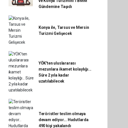
ve Konya Turizmini TBMM
Gündemine Taşıdı
Konya ile, Tarsus ve Mersin
Turizmi Gelişecek
YÖK'ten uluslararası
mezunlara ikamet kolaylığı...
Süre 2 yıla kadar
uzatılabilecek
Teröristler teslim olmaya
devam ediyor... Hudutlarda
490 kişi yakalandı