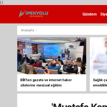
(
(
Gündem
Siy
Teknoloji
Anasayfa
BİK’ten gazete ve internet haber
Sağlık ça
sitelerine mevzuat eğitimi
emeklili