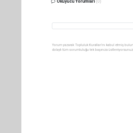
Okuyucu Yorumları
(0)
Yorum yazarak Topluluk Kuralları’nı kabul etmiş bulun
dolaylı tüm sorumluluğu tek başınıza üstleniyorsunuz