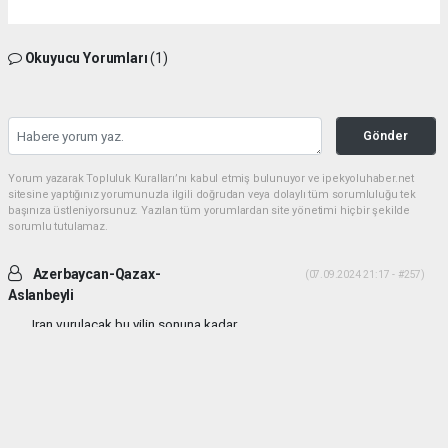
Okuyucu Yorumları
(1)
Gönder
Yorum yazarak Topluluk Kuralları’nı kabul etmiş bulunuyor ve ipekyoluhaber.net
sitesine yaptığınız yorumunuzla ilgili doğrudan veya dolaylı tüm sorumluluğu tek
başınıza üstleniyorsunuz. Yazılan tüm yorumlardan site yönetimi hiçbir şekilde
sorumlu tutulamaz.
Azerbaycan-Qazax-
(07.09.2024 21:17 - #257)
Aslanbeyli
Iran vurulacak bu yilin sonuna kadar...
Yorumu Yanıtla