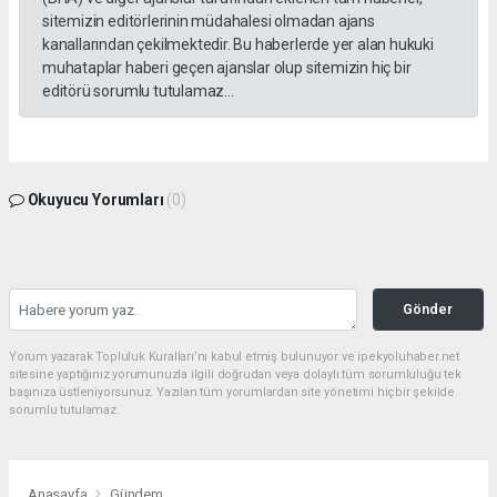
sitemizin editörlerinin müdahalesi olmadan ajans
kanallarından çekilmektedir. Bu haberlerde yer alan hukuki
muhataplar haberi geçen ajanslar olup sitemizin hiç bir
editörü sorumlu tutulamaz...
Okuyucu Yorumları
(0)
Gönder
Yorum yazarak Topluluk Kuralları’nı kabul etmiş bulunuyor ve ipekyoluhaber.net
sitesine yaptığınız yorumunuzla ilgili doğrudan veya dolaylı tüm sorumluluğu tek
başınıza üstleniyorsunuz. Yazılan tüm yorumlardan site yönetimi hiçbir şekilde
sorumlu tutulamaz.
Anasayfa
Gündem