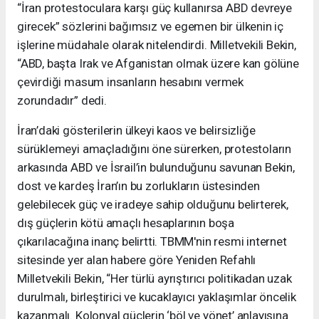
“İran protestoculara karşı güç kullanırsa ABD devreye
girecek” sözlerini bağımsız ve egemen bir ülkenin iç
işlerine müdahale olarak nitelendirdi. Milletvekili Bekin,
“ABD, başta Irak ve Afganistan olmak üzere kan gölüne
çevirdiği masum insanların hesabını vermek
zorundadır” dedi.
İran’daki gösterilerin ülkeyi kaos ve belirsizliğe
sürüklemeyi amaçladığını öne sürerken, protestoların
arkasında ABD ve İsrail’in bulunduğunu savunan Bekin,
dost ve kardeş İran’ın bu zorlukların üstesinden
gelebilecek güç ve iradeye sahip olduğunu belirterek,
dış güçlerin kötü amaçlı hesaplarının boşa
çıkarılacağına inanç belirtti. TBMM'nin resmi internet
sitesinde yer alan habere göre Yeniden Refahlı
Milletvekili Bekin, “Her türlü ayrıştırıcı politikadan uzak
durulmalı, birleştirici ve kucaklayıcı yaklaşımlar öncelik
kazanmalı. Kolonyal güçlerin ‘böl ve yönet’ anlayışına