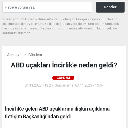
Gönder
Yorum yazarak Topluluk Kuralları’nı kabul etmiş bulunuyor ve ipekyoluhaber.net
sitesine yaptığınız yorumunuzla ilgili doğrudan veya dolaylı tüm sorumluluğu tek
başınıza üstleniyorsunuz. Yazılan tüm yorumlardan site yönetimi hiçbir şekilde
sorumlu tutulamaz.
Anasayfa
Gündem
ABD uçakları İncirlik'e neden geldi?
GÜNDEM
01.11.2023 - 13:27, Güncelleme: 03.11.2023 - 10:57
İncirlik’e gelen ABD uçaklarına ilişkin açıklama
İletişim Başkanlığı'ndan geldi