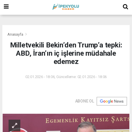
(
(
(
Anasayfa
Milletvekili Bekin’den Trump’a tepki:
ABD, İran’ın iç işlerine müdahale
edemez
02.01.2026 - 18:06, Güncelleme: 02.01.2026 - 18:06
ABONE OL