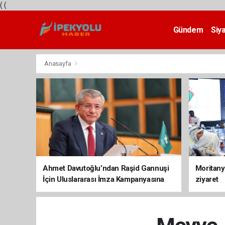
(
(
Gündem
Siy
Teknoloji
Anasayfa
Ahmet Davutoğlu’ndan Raşid Gannuşi
Moritany
İçin Uluslararası İmza Kampanyasına
ziyaret
Destek