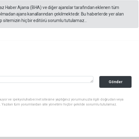
yaz Haber Ajansı (BHA) ve diğer ajanslar tarafından eklenen tüm
 olmadan ajans kanallarından çekilmektedir. Bu haberlerde yer alan
 sitemizin hiç bir editörü sorumlu tutulamaz...
Gönder
uyor ve ipekyoluhaber.net sitesine yaptığınız yorumunuzla ilgili doğrudan veya
. Yazılan tüm yorumlardan site yönetimi hiçbir şekilde sorumlu tutulamaz.