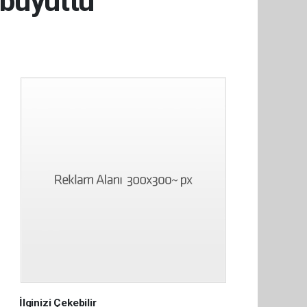
 büyüttü
İlginizi Çekebilir