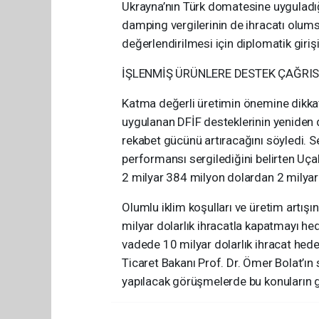
Ukrayna’nın Türk domatesine uyguladığ
damping vergilerinin de ihracatı olumsu
değerlendirilmesi için diplomatik giriş
İŞLENMİŞ ÜRÜNLERE DESTEK ÇAĞRIS
Katma değerli üretimin önemine dikkat
uygulanan DFİF desteklerinin yeniden 
rekabet gücünü artıracağını söyledi. S
performansı sergilediğini belirten Uça
2 milyar 384 milyon dolardan 2 milyar 
Olumlu iklim koşulları ve üretim artışın
milyar dolarlık ihracatla kapatmayı hed
vadede 10 milyar dolarlık ihracat hedefi
Ticaret Bakanı Prof. Dr. Ömer Bolat’ın s
yapılacak görüşmelerde bu konuların g