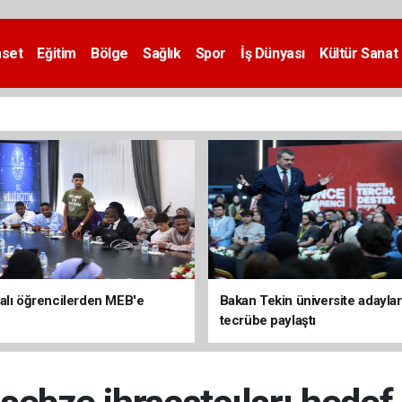
aset
Eğitim
Bölge
Sağlık
Spor
İş Dünyası
Kültür Sanat
alı öğrencilerden MEB'e
Bakan Tekin üniversite adaylar
tecrübe paylaştı