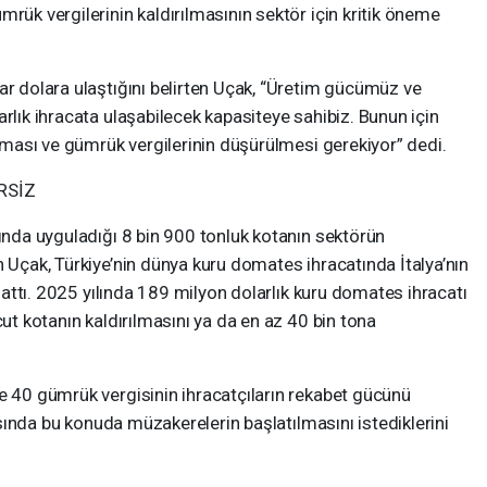
rük vergilerinin kaldırılmasının sektör için kritik öneme
ar dolara ulaştığını belirten Uçak, “Üretim gücümüz ve
rlık ihracata ulaşabilecek kapasiteye sahibiz. Bunun için
ılması ve gümrük vergilerinin düşürülmesi gerekiyor” dedi.
RSİZ
tında uyguladığı 8 bin 900 tonluk kotanın sektörün
n Uçak, Türkiye’nin dünya kuru domates ihracatında İtalya’nın
ırlattı. 2025 yılında 189 milyon dolarlık kuru domates ihracatı
cut kotanın kaldırılmasını ya da en az 40 bin tona
e 40 gümrük vergisinin ihracatçıların rekabet gücünü
rasında bu konuda müzakerelerin başlatılmasını istediklerini