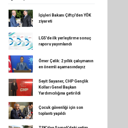
İçişleri Bakanı Çiftçi'den YÖK
ziyareti
LGS'de ilk yerleştirme sonuç
raporu yayımlandı
Ömer Çelik: 2 yıllık çalışmanın
en önemli aşamasındayız
Seyit Sayaner, CHP Gençlik
Kolları Genel Başkan
Yardımcılığına getirildi
Çocuk güvenliği için son
toplantı yapıldı
TSK'dan Somali'deki yetim