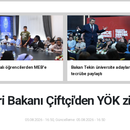
alı öğrencilerden MEB'e
Bakan Tekin üniversite adaylar
tecrübe paylaştı
ri Bakanı Çiftçi'den YÖK z
05.08.2026 - 16:50, Güncelleme: 05.08.2026 - 16:50