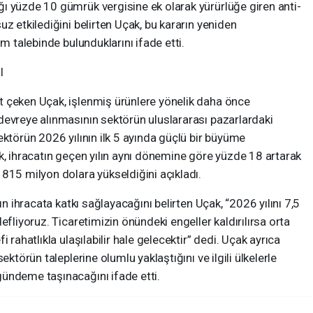
ı yüzde 10 gümrük vergisine ek olarak yürürlüğe giren anti-
z etkilediğini belirten Uçak, bu kararın yeniden
im talebinde bulunduklarını ifade etti.
I
 çeken Uçak, işlenmiş ürünlere yönelik daha önce
devreye alınmasının sektörün uluslararası pazarlardaki
ektörün 2026 yılının ilk 5 ayında güçlü bir büyüme
k, ihracatın geçen yılın aynı dönemine göre yüzde 18 artarak
815 milyon dolara yükseldiğini açıkladı.
ın ihracata katkı sağlayacağını belirten Uçak, “2026 yılını 7,5
efliyoruz. Ticaretimizin önündeki engeller kaldırılırsa orta
 rahatlıkla ulaşılabilir hale gelecektir” dedi. Uçak ayrıca
ektörün taleplerine olumlu yaklaştığını ve ilgili ülkelerle
ündeme taşınacağını ifade etti.