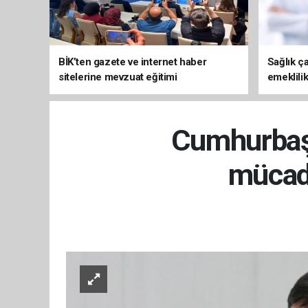
BİK’ten gazete ve internet haber
Sağlık ça
sitelerine mevzuat eğitimi
emeklili
Cumhurbaşk
mücade