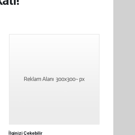
âtı!
İlginizi Çekebilir