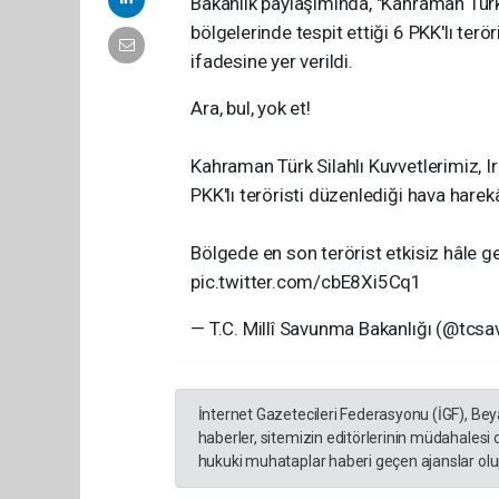
Bakanlık paylaşımında, "Kahraman Türk 
bölgelerinde tespit ettiği 6 PKK'lı terör
ifadesine yer verildi.
Ara, bul, yok et!
Kahraman Türk Silahlı Kuvvetlerimiz, Ir
PKK'lı teröristi düzenlediği hava harekât
Bölgede en son terörist etkisiz hâle g
pic.twitter.com/cbE8Xi5Cq1
— T.C. Millî Savunma Bakanlığı (@tcsa
İnternet Gazetecileri Federasyonu (İGF), Be
haberler, sitemizin editörlerinin müdahalesi
hukuki muhataplar haberi geçen ajanslar olup