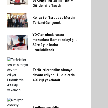
ve Konya Turizmini TBMM
Gündemine Taşıdı
Konya ile, Tarsus ve Mersin
Turizmi Gelişecek
YÖK'ten uluslararası
mezunlara ikamet kolaylığı...
Süre 2 yıla kadar
uzatılabilecek
Teröristler teslim olmaya
devam ediyor... Hudutlarda
490 kişi yakalandı
6 milyon emekliyi