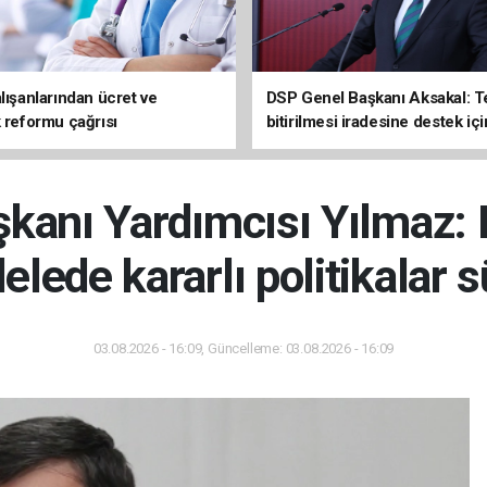
lışanlarından ücret ve
DSP Genel Başkanı Aksakal: T
k reformu çağrısı
bitirilmesi iradesine destek içi
imzalayacağım
anı Yardımcısı Yılmaz: 
lede kararlı politikalar 
03.08.2026 - 16:09, Güncelleme: 03.08.2026 - 16:09