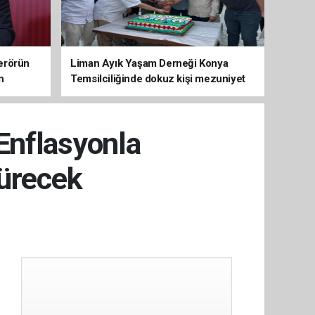
erörün
Liman Ayık Yaşam Derneği Konya
n
Temsilciliğinde dokuz kişi mezuniyet
sevinci yaşadı
Enflasyonla
sürecek