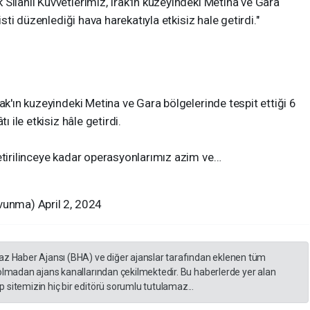
Silahlı Kuvvetlerimiz, Irak'ın kuzeyindeki Metina ve Gara
isti düzenlediği hava harekatıyla etkisiz hale getirdi."
ak'ın kuzeyindeki Metina ve Gara bölgelerinde tespit ettiği 6
ı ile etkisiz hâle getirdi.
etirilinceye kadar operasyonlarımız azim ve…
vunma) April 2, 2024
yaz Haber Ajansı (BHA) ve diğer ajanslar tarafından eklenen tüm
 olmadan ajans kanallarından çekilmektedir. Bu haberlerde yer alan
 sitemizin hiç bir editörü sorumlu tutulamaz...