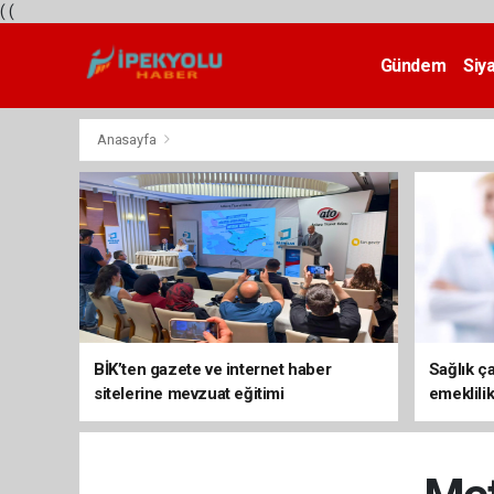
(
(
Gündem
Siy
Teknoloji
Anasayfa
BİK’ten gazete ve internet haber
Sağlık ça
sitelerine mevzuat eğitimi
emeklili