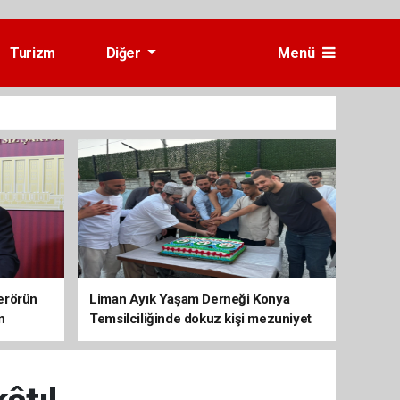
Turizm
Diğer
Menü
erörün
Liman Ayık Yaşam Derneği Konya
n
Temsilciliğinde dokuz kişi mezuniyet
sevinci yaşadı