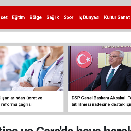
aset
Eğitim
Bölge
Sağlık
Spor
İş Dünyası
Kültür Sanat
lışanlarından ücret ve
DSP Genel Başkanı Aksakal: T
k reformu çağrısı
bitirilmesi iradesine destek içi
imzalayacağım