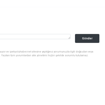
Gönder
uyor ve ipekyoluhaber.net sitesine yaptığınız yorumunuzla ilgili doğrudan veya
. Yazılan tüm yorumlardan site yönetimi hiçbir şekilde sorumlu tutulamaz.