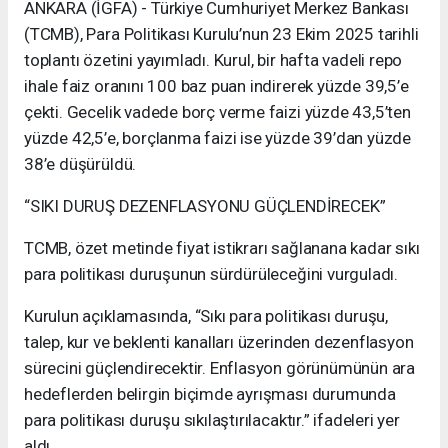
ANKARA (İGFA) - Türkiye Cumhuriyet Merkez Bankası
(TCMB), Para Politikası Kurulu’nun 23 Ekim 2025 tarihli
toplantı özetini yayımladı. Kurul, bir hafta vadeli repo
ihale faiz oranını 100 baz puan indirerek yüzde 39,5’e
çekti. Gecelik vadede borç verme faizi yüzde 43,5’ten
yüzde 42,5’e, borçlanma faizi ise yüzde 39’dan yüzde
38’e düşürüldü.
“SIKI DURUŞ DEZENFLASYONU GÜÇLENDİRECEK”
TCMB, özet metinde fiyat istikrarı sağlanana kadar sıkı
para politikası duruşunun sürdürüleceğini vurguladı.
Kurulun açıklamasında, “Sıkı para politikası duruşu,
talep, kur ve beklenti kanalları üzerinden dezenflasyon
sürecini güçlendirecektir. Enflasyon görünümünün ara
hedeflerden belirgin biçimde ayrışması durumunda
para politikası duruşu sıkılaştırılacaktır.” ifadeleri yer
aldı.