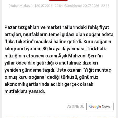
(Haber Merkezi) - | 20.07.2026 - 22:04, Güncelleme: 20.07.2026 - 22:38
Pazar tezgahları ve market raflarındaki fahiş fiyat
artışları, mutfakların temel gıdası olan soğanı adeta
"lüks tüketim" maddesi haline getirdi. Kuru soğanın
kilogram fiyatının 80 liraya dayanması, Türk halk
müziğinin efsanevi ozanı Âşık Mahzuni Şerif’in
yıllar önce dile getirdiği o unutulmaz dizeleri
yeniden gündeme taşıdı. Usta ozanın "Yiğit muhtaç
olmuş kuru soğana" dediği türküsü, günümüz
ekonomik şartlarında acı bir gerçek olarak
mutfaklara yansıdı.
ABONE OL