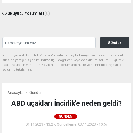
Okuyucu Yorumları
(0)
Gönder
Yorum yazarak Topluluk Kuralları’nı kabul etmiş bulunuyor ve ipekyoluhaber.net
sitesine yaptığınız yorumunuzla ilgili doğrudan veya dolaylı tüm sorumluluğu tek
başınıza üstleniyorsunuz. Yazılan tüm yorumlardan site yönetimi hiçbir şekilde
sorumlu tutulamaz.
Anasayfa
Gündem
ABD uçakları İncirlik'e neden geldi?
GÜNDEM
01.11.2023 - 13:27, Güncelleme: 03.11.2023 - 10:57