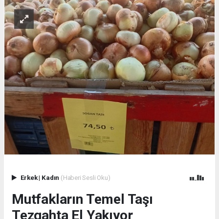
Erkek
|
Kadın
(Haberi Sesli Oku)
Mutfakların Temel Taşı
Tezgahta El Yakıyor