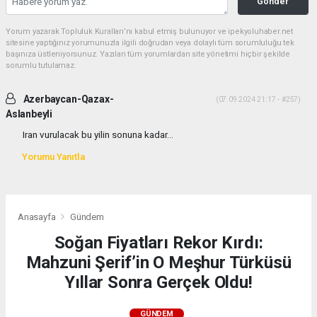
Gönder
Yorum yazarak Topluluk Kuralları’nı kabul etmiş bulunuyor ve ipekyoluhaber.net
sitesine yaptığınız yorumunuzla ilgili doğrudan veya dolaylı tüm sorumluluğu tek
başınıza üstleniyorsunuz. Yazılan tüm yorumlardan site yönetimi hiçbir şekilde
sorumlu tutulamaz.
Azerbaycan-Qazax-
(07.09.2024 21:17 - #257)
Aslanbeyli
Iran vurulacak bu yilin sonuna kadar...
Yorumu Yanıtla
Anasayfa
Gündem
Soğan Fiyatları Rekor Kırdı:
Mahzuni Şerif’in O Meşhur Türküsü
Yıllar Sonra Gerçek Oldu!
GÜNDEM