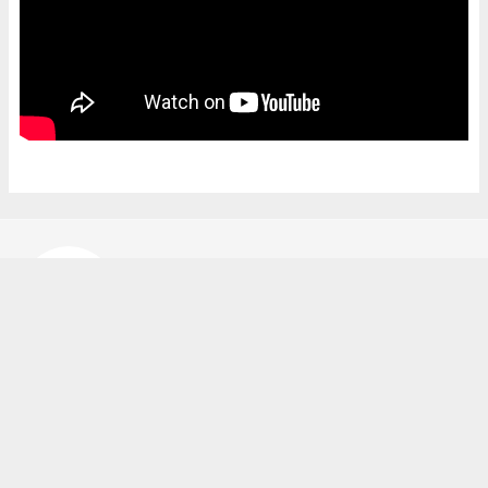
Bekir Karakuş
bekir@ipekyoluhaber.net
Okuyucu Yorumları
(0)