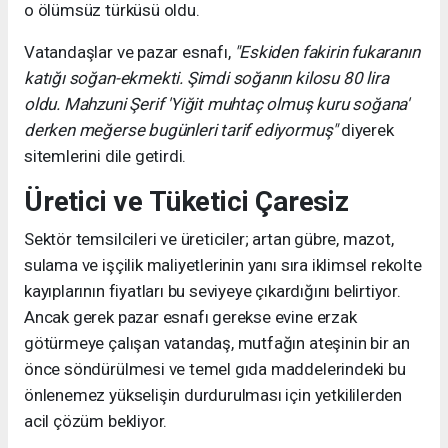
o ölümsüz türküsü oldu.
Vatandaşlar ve pazar esnafı,
"Eskiden fakirin fukaranın
katığı soğan-ekmekti. Şimdi soğanın kilosu 80 lira
oldu. Mahzuni Şerif 'Yiğit muhtaç olmuş kuru soğana'
derken meğerse bugünleri tarif ediyormuş"
diyerek
sitemlerini dile getirdi.
Üretici ve Tüketici Çaresiz
Sektör temsilcileri ve üreticiler; artan gübre, mazot,
sulama ve işçilik maliyetlerinin yanı sıra iklimsel rekolte
kayıplarının fiyatları bu seviyeye çıkardığını belirtiyor.
Ancak gerek pazar esnafı gerekse evine erzak
götürmeye çalışan vatandaş, mutfağın ateşinin bir an
önce söndürülmesi ve temel gıda maddelerindeki bu
önlenemez yükselişin durdurulması için yetkililerden
acil çözüm bekliyor.