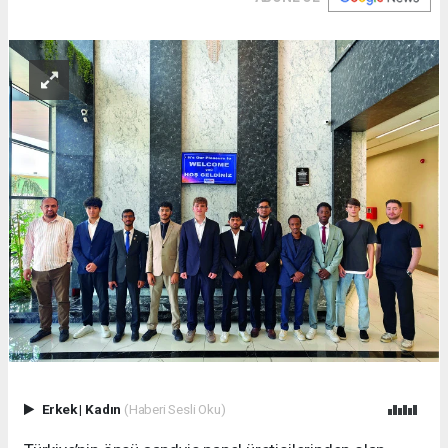
Erkek
|
Kadın
(Haberi Sesli Oku)