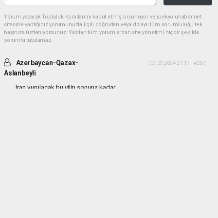
Yorum yazarak Topluluk Kuralları’nı kabul etmiş bulunuyor ve ipekyoluhaber.net
sitesine yaptığınız yorumunuzla ilgili doğrudan veya dolaylı tüm sorumluluğu tek
başınıza üstleniyorsunuz. Yazılan tüm yorumlardan site yönetimi hiçbir şekilde
sorumlu tutulamaz.
Azerbaycan-Qazax-
(07.09.2024 21:17 - #257)
Aslanbeyli
Iran vurulacak bu yilin sonuna kadar...
Yorumu Yanıtla
haber paketi
haber scripti
haber yazılımı
Tüm hakları saklı tutulmaktadır.Copyright 2026©
Haber Yazılımı:
Web Aksiyon ®
(
(
(