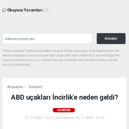
Okuyucu Yorumları
(0)
Gönder
Yorum yazarak Topluluk Kuralları’nı kabul etmiş bulunuyor ve ipekyoluhaber.net
sitesine yaptığınız yorumunuzla ilgili doğrudan veya dolaylı tüm sorumluluğu tek
başınıza üstleniyorsunuz. Yazılan tüm yorumlardan site yönetimi hiçbir şekilde
sorumlu tutulamaz.
Anasayfa
Gündem
ABD uçakları İncirlik'e neden geldi?
GÜNDEM
01.11.2023 - 13:27, Güncelleme: 03.11.2023 - 10:57