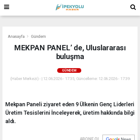
(
(
(
Anasayfa
Gündem
MEKPAN PANEL’ de, Uluslararası
buluşma
GÜNDEM
(Haber Merkezi) - | 12.06.2026 - 17:35, Güncelleme: 12.06.2026 - 17:39
Mekpan Paneli ziyaret eden 9 Ülkenin Genç Liderleri
Üretim Tesislerini İnceleyerek, üretim hakkında bilgi
aldı.
ABONE OL