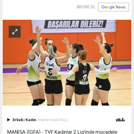
ABONE OL
Erkek
|
Kadın
(Haberi Sesli Oku)
MANİSA (İGFA) - TVF Kadınlar 2.Lig'inde mücadele