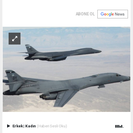
ABONE OL
Erkek
|
Kadın
(Haberi Sesli Oku)