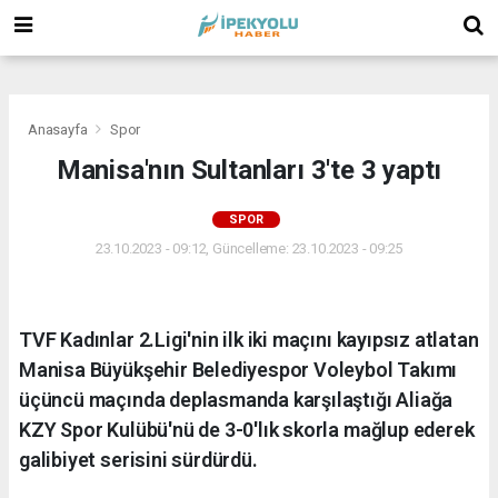
(
(
(
Anasayfa
Spor
Manisa'nın Sultanları 3'te 3 yaptı
SPOR
23.10.2023 - 09:12, Güncelleme: 23.10.2023 - 09:25
TVF Kadınlar 2.Ligi'nin ilk iki maçını kayıpsız atlatan
Manisa Büyükşehir Belediyespor Voleybol Takımı
üçüncü maçında deplasmanda karşılaştığı Aliağa
KZY Spor Kulübü'nü de 3-0'lık skorla mağlup ederek
galibiyet serisini sürdürdü.