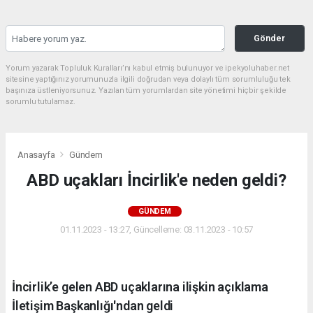
Gönder
Yorum yazarak Topluluk Kuralları’nı kabul etmiş bulunuyor ve ipekyoluhaber.net
sitesine yaptığınız yorumunuzla ilgili doğrudan veya dolaylı tüm sorumluluğu tek
başınıza üstleniyorsunuz. Yazılan tüm yorumlardan site yönetimi hiçbir şekilde
sorumlu tutulamaz.
Anasayfa
Gündem
ABD uçakları İncirlik'e neden geldi?
GÜNDEM
01.11.2023 - 13:27, Güncelleme: 03.11.2023 - 10:57
İncirlik’e gelen ABD uçaklarına ilişkin açıklama
İletişim Başkanlığı'ndan geldi