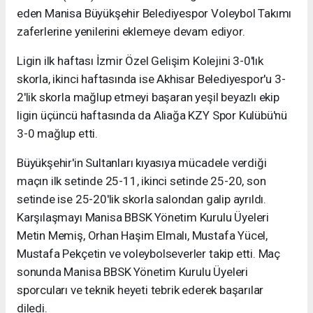
eden Manisa Büyükşehir Belediyespor Voleybol Takımı
zaferlerine yenilerini eklemeye devam ediyor.
Ligin ilk haftası İzmir Özel Gelişim Kolejini 3-0'lık
skorla, ikinci haftasında ise Akhisar Belediyespor'u 3-
2'lik skorla mağlup etmeyi başaran yeşil beyazlı ekip
ligin üçüncü haftasında da Aliağa KZY Spor Kulübü'nü
3-0 mağlup etti.
Büyükşehir'in Sultanları kıyasıya mücadele verdiği
maçın ilk setinde 25-11, ikinci setinde 25-20, son
setinde ise 25-20'lik skorla salondan galip ayrıldı.
Karşılaşmayı Manisa BBSK Yönetim Kurulu Üyeleri
Metin Memiş, Orhan Haşim Elmalı, Mustafa Yücel,
Mustafa Pekçetin ve voleybolseverler takip etti. Maç
sonunda Manisa BBSK Yönetim Kurulu Üyeleri
sporcuları ve teknik heyeti tebrik ederek başarılar
diledi.