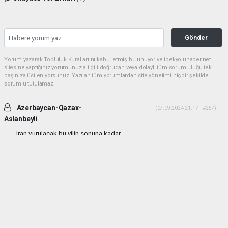
Gönder
Yorum yazarak Topluluk Kuralları’nı kabul etmiş bulunuyor ve ipekyoluhaber.net
sitesine yaptığınız yorumunuzla ilgili doğrudan veya dolaylı tüm sorumluluğu tek
başınıza üstleniyorsunuz. Yazılan tüm yorumlardan site yönetimi hiçbir şekilde
sorumlu tutulamaz.
Azerbaycan-Qazax-
(07.09.2024 21:17 - #257)
Aslanbeyli
Iran vurulacak bu yilin sonuna kadar...
Yorumu Yanıtla
haber paketi
haber scripti
haber yazılımı
Tüm hakları saklı tutulmaktadır.Copyright 2026©