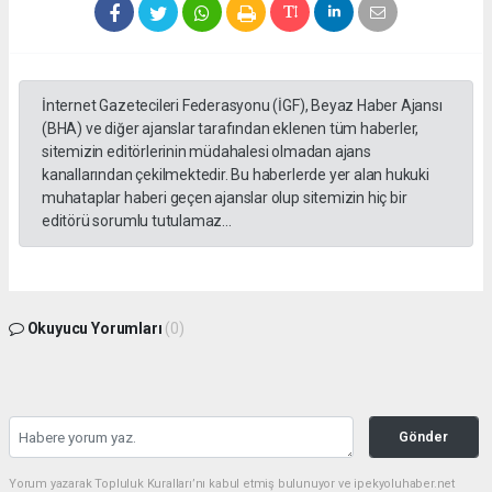
İnternet Gazetecileri Federasyonu (İGF), Beyaz Haber Ajansı
(BHA) ve diğer ajanslar tarafından eklenen tüm haberler,
sitemizin editörlerinin müdahalesi olmadan ajans
kanallarından çekilmektedir. Bu haberlerde yer alan hukuki
muhataplar haberi geçen ajanslar olup sitemizin hiç bir
editörü sorumlu tutulamaz...
Okuyucu Yorumları
(0)
Gönder
Yorum yazarak Topluluk Kuralları’nı kabul etmiş bulunuyor ve ipekyoluhaber.net