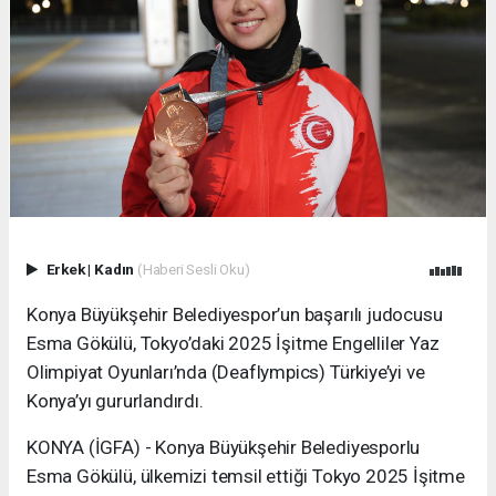
Erkek
|
Kadın
(Haberi Sesli Oku)
Konya Büyükşehir Belediyespor’un başarılı judocusu
Esma Gökülü, Tokyo’daki 2025 İşitme Engelliler Yaz
Olimpiyat Oyunları’nda (Deaflympics) Türkiye’yi ve
Konya’yı gururlandırdı.
KONYA (İGFA) - Konya Büyükşehir Belediyesporlu
Esma Gökülü, ülkemizi temsil ettiği Tokyo 2025 İşitme