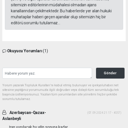
sitemizin editörlerinin müdahalesi olmadan ajans
kanallarından çekilmektedir. Bu haberlerde yer alan hukuki
muhataplar haberi geçen ajanslar olup sitemizin hiç bir
editörü sorumlu tutulamaz...
Okuyucu Yorumları
(1)
Gönder
Yorum yazarak Topluluk Kuralları’nı kabul etmiş bulunuyor ve ipekyoluhaber.net
sitesine yaptığınız yorumunuzla ilgili doğrudan veya dolaylı tüm sorumluluğu tek
başınıza üstleniyorsunuz. Yazılan tüm yorumlardan site yönetimi hiçbir şekilde
sorumlu tutulamaz.
Azerbaycan-Qazax-
(07.09.2024 21:17 - #257)
Aslanbeyli
Iran vurulacak bu yilin sonuna kadar...