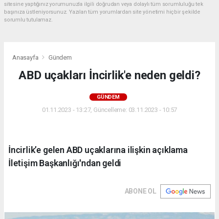
sitesine yaptığınız yorumunuzla ilgili doğrudan veya dolaylı tüm sorumluluğu tek
başınıza üstleniyorsunuz. Yazılan tüm yorumlardan site yönetimi hiçbir şekilde
sorumlu tutulamaz.
Anasayfa
Gündem
ABD uçakları İncirlik'e neden geldi?
GÜNDEM
01.11.2023 - 13:27, Güncelleme: 03.11.2023 - 10:57
İncirlik’e gelen ABD uçaklarına ilişkin açıklama
İletişim Başkanlığı'ndan geldi
ABONE OL