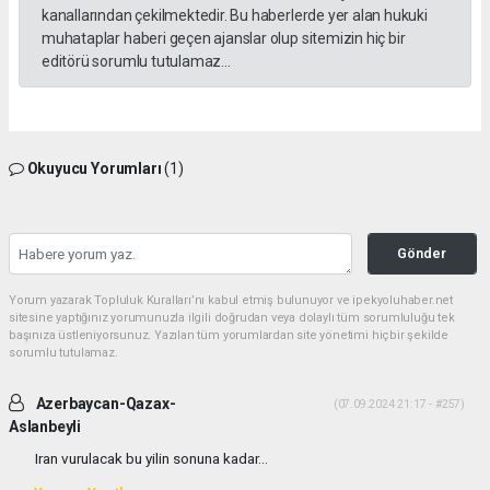
kanallarından çekilmektedir. Bu haberlerde yer alan hukuki
muhataplar haberi geçen ajanslar olup sitemizin hiç bir
editörü sorumlu tutulamaz...
Okuyucu Yorumları
(1)
Gönder
Yorum yazarak Topluluk Kuralları’nı kabul etmiş bulunuyor ve ipekyoluhaber.net
sitesine yaptığınız yorumunuzla ilgili doğrudan veya dolaylı tüm sorumluluğu tek
başınıza üstleniyorsunuz. Yazılan tüm yorumlardan site yönetimi hiçbir şekilde
sorumlu tutulamaz.
Azerbaycan-Qazax-
(07.09.2024 21:17 - #257)
Aslanbeyli
Iran vurulacak bu yilin sonuna kadar...