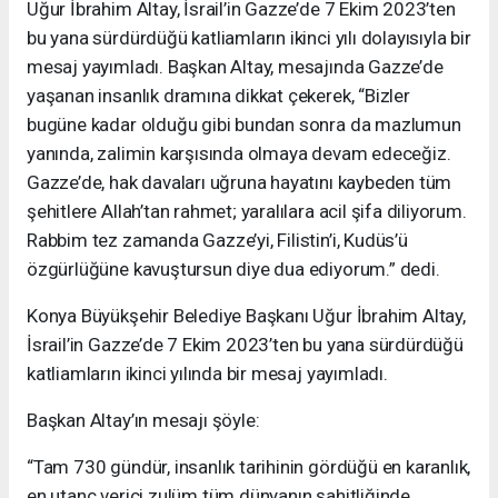
Uğur İbrahim Altay, İsrail’in Gazze’de 7 Ekim 2023’ten
bu yana sürdürdüğü katliamların ikinci yılı dolayısıyla bir
mesaj yayımladı. Başkan Altay, mesajında Gazze’de
yaşanan insanlık dramına dikkat çekerek, “Bizler
bugüne kadar olduğu gibi bundan sonra da mazlumun
yanında, zalimin karşısında olmaya devam edeceğiz.
Gazze’de, hak davaları uğruna hayatını kaybeden tüm
şehitlere Allah’tan rahmet; yaralılara acil şifa diliyorum.
Rabbim tez zamanda Gazze’yi, Filistin’i, Kudüs’ü
özgürlüğüne kavuştursun diye dua ediyorum.” dedi.
Konya Büyükşehir Belediye Başkanı Uğur İbrahim Altay,
İsrail’in Gazze’de 7 Ekim 2023’ten bu yana sürdürdüğü
katliamların ikinci yılında bir mesaj yayımladı.
Başkan Altay’ın mesajı şöyle:
“Tam 730 gündür, insanlık tarihinin gördüğü en karanlık,
en utanç verici zulüm tüm dünyanın şahitliğinde