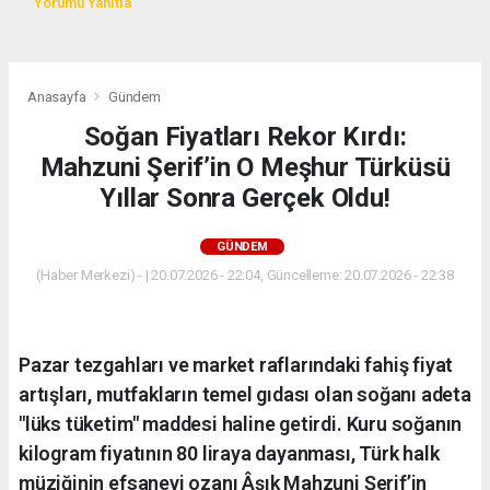
Yorumu Yanıtla
Anasayfa
Gündem
Soğan Fiyatları Rekor Kırdı:
Mahzuni Şerif’in O Meşhur Türküsü
Yıllar Sonra Gerçek Oldu!
GÜNDEM
(Haber Merkezi) - | 20.07.2026 - 22:04, Güncelleme: 20.07.2026 - 22:38
Pazar tezgahları ve market raflarındaki fahiş fiyat
artışları, mutfakların temel gıdası olan soğanı adeta
"lüks tüketim" maddesi haline getirdi. Kuru soğanın
kilogram fiyatının 80 liraya dayanması, Türk halk
müziğinin efsanevi ozanı Âşık Mahzuni Şerif’in