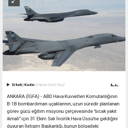
Erkek
|
Kadın
(Haberi Sesli Oku)
ANKARA (İGFA) - ABD Hava Kuvvetleri Komutanlığının
B-1B bombardıman uçaklarının, uzun süredir planlanan
görev gücü eğitim misyonu çerçevesinde "sıcak yakıt
ikmali" için 31 Ekim Salı İncirlik Hava Üssü'ne geldiğini
duyuran İletişim Başkanlığı, bunun bölgedeki