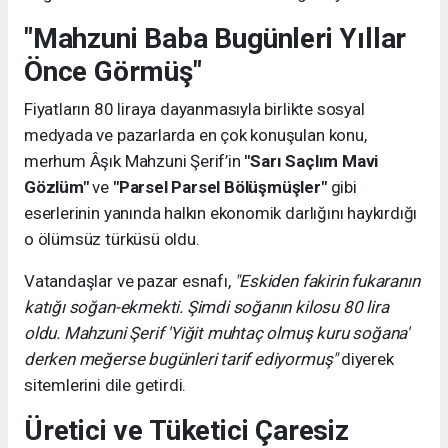
"Mahzuni Baba Bugünleri Yıllar
Önce Görmüş"
Fiyatların 80 liraya dayanmasıyla birlikte sosyal
medyada ve pazarlarda en çok konuşulan konu,
merhum Âşık Mahzuni Şerif’in
"Sarı Saçlım Mavi
Gözlüm"
ve
"Parsel Parsel Bölüşmüşler"
gibi
eserlerinin yanında halkın ekonomik darlığını haykırdığı
o ölümsüz türküsü oldu.
Vatandaşlar ve pazar esnafı,
"Eskiden fakirin fukaranın
katığı soğan-ekmekti. Şimdi soğanın kilosu 80 lira
oldu. Mahzuni Şerif 'Yiğit muhtaç olmuş kuru soğana'
derken meğerse bugünleri tarif ediyormuş"
diyerek
sitemlerini dile getirdi.
Üretici ve Tüketici Çaresiz