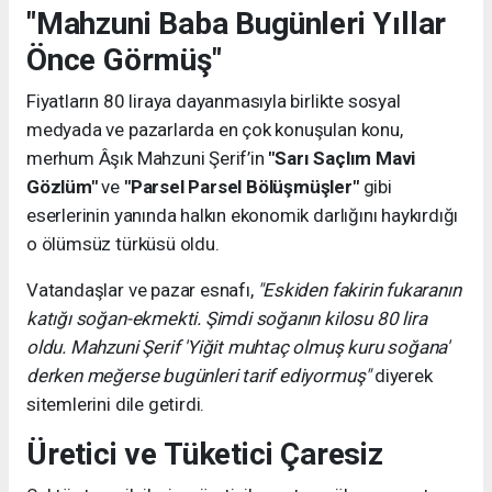
"Mahzuni Baba Bugünleri Yıllar
Önce Görmüş"
Fiyatların 80 liraya dayanmasıyla birlikte sosyal
medyada ve pazarlarda en çok konuşulan konu,
merhum Âşık Mahzuni Şerif’in
"Sarı Saçlım Mavi
Gözlüm"
ve
"Parsel Parsel Bölüşmüşler"
gibi
eserlerinin yanında halkın ekonomik darlığını haykırdığı
o ölümsüz türküsü oldu.
Vatandaşlar ve pazar esnafı,
"Eskiden fakirin fukaranın
katığı soğan-ekmekti. Şimdi soğanın kilosu 80 lira
oldu. Mahzuni Şerif 'Yiğit muhtaç olmuş kuru soğana'
derken meğerse bugünleri tarif ediyormuş"
diyerek
sitemlerini dile getirdi.
Üretici ve Tüketici Çaresiz