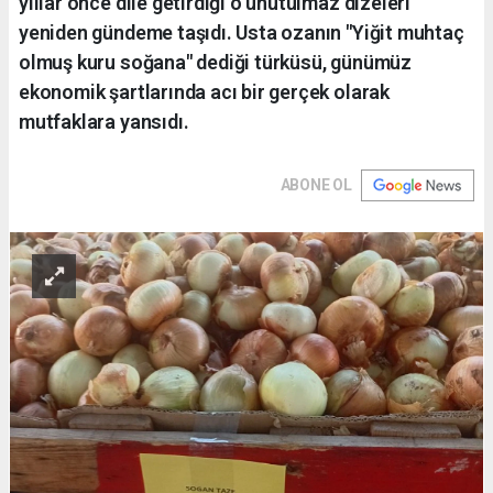
yıllar önce dile getirdiği o unutulmaz dizeleri
yeniden gündeme taşıdı. Usta ozanın "Yiğit muhtaç
olmuş kuru soğana" dediği türküsü, günümüz
ekonomik şartlarında acı bir gerçek olarak
mutfaklara yansıdı.
ABONE OL