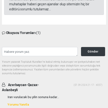
muhataplar haberi geçen ajanslar olup sitemizin hiç bir
editörü sorumlu tutulamaz...
Okuyucu Yorumları
(1)
Gönder
Yorum yazarak Topluluk Kuralları’nı kabul etmiş bulunuyor ve ipekyoluhaber.net
sitesine yaptığınız yorumunuzla ilgili doğrudan veya dolaylı tüm sorumluluğu tek
başınıza üstleniyorsunuz. Yazılan tüm yorumlardan site yönetimi hiçbir şekilde
sorumlu tutulamaz.
Azerbaycan-Qazax-
(07.09.2024 21:17 - #257)
Aslanbeyli
Iran vurulacak bu yilin sonuna kadar...
Yorumu Yanıtla