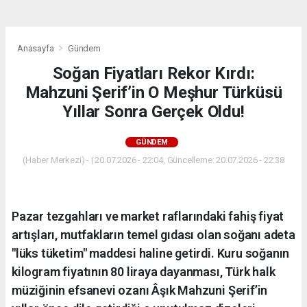
Anasayfa
Gündem
Soğan Fiyatları Rekor Kırdı:
Mahzuni Şerif’in O Meşhur Türküsü
Yıllar Sonra Gerçek Oldu!
GÜNDEM
(Haber Merkezi) - | 20.07.2026 - 22:04, Güncelleme: 20.07.2026 - 22:38
Pazar tezgahları ve market raflarındaki fahiş fiyat
artışları, mutfakların temel gıdası olan soğanı adeta
"lüks tüketim" maddesi haline getirdi. Kuru soğanın
kilogram fiyatının 80 liraya dayanması, Türk halk
müziğinin efsanevi ozanı Âşık Mahzuni Şerif’in