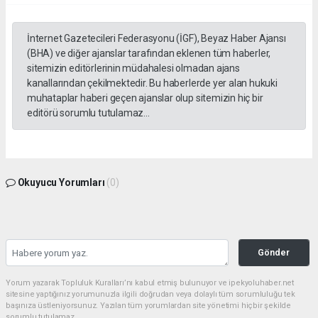
İnternet Gazetecileri Federasyonu (İGF), Beyaz Haber Ajansı
(BHA) ve diğer ajanslar tarafından eklenen tüm haberler,
sitemizin editörlerinin müdahalesi olmadan ajans
kanallarından çekilmektedir. Bu haberlerde yer alan hukuki
muhataplar haberi geçen ajanslar olup sitemizin hiç bir
editörü sorumlu tutulamaz...
Okuyucu Yorumları
(0)
Gönder
Yorum yazarak Topluluk Kuralları’nı kabul etmiş bulunuyor ve ipekyoluhaber.net
sitesine yaptığınız yorumunuzla ilgili doğrudan veya dolaylı tüm sorumluluğu tek
başınıza üstleniyorsunuz. Yazılan tüm yorumlardan site yönetimi hiçbir şekilde
sorumlu tutulamaz.