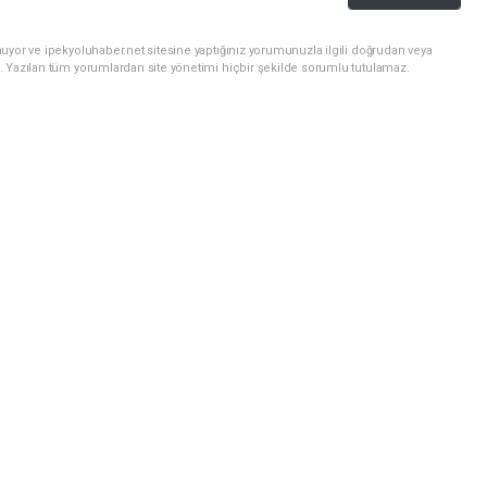
uyor ve ipekyoluhaber.net sitesine yaptığınız yorumunuzla ilgili doğrudan veya
. Yazılan tüm yorumlardan site yönetimi hiçbir şekilde sorumlu tutulamaz.