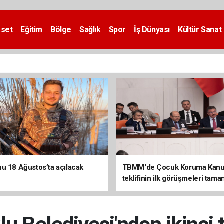
aset
Eğitim
Bölge
Sağlık
Spor
İş Dünyası
Kültür Sanat
u 18 Ağustos’ta açılacak
TBMM'de Çocuk Koruma Kan
teklifinin ilk görüşmeleri tama