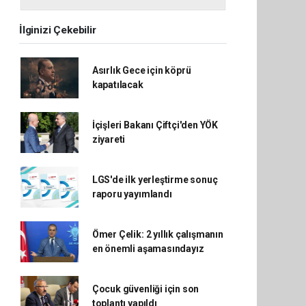
İlginizi Çekebilir
Asırlık Gece için köprü
kapatılacak
İçişleri Bakanı Çiftçi'den YÖK
ziyareti
LGS'de ilk yerleştirme sonuç
raporu yayımlandı
Ömer Çelik: 2 yıllık çalışmanın
en önemli aşamasındayız
Çocuk güvenliği için son
toplantı yapıldı