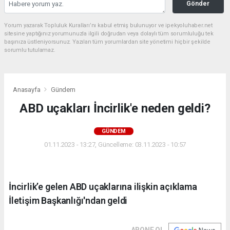
Gönder
Yorum yazarak Topluluk Kuralları’nı kabul etmiş bulunuyor ve ipekyoluhaber.net
sitesine yaptığınız yorumunuzla ilgili doğrudan veya dolaylı tüm sorumluluğu tek
başınıza üstleniyorsunuz. Yazılan tüm yorumlardan site yönetimi hiçbir şekilde
sorumlu tutulamaz.
Anasayfa
Gündem
ABD uçakları İncirlik'e neden geldi?
GÜNDEM
01.11.2023 - 13:27, Güncelleme: 03.11.2023 - 10:57
İncirlik’e gelen ABD uçaklarına ilişkin açıklama
İletişim Başkanlığı'ndan geldi