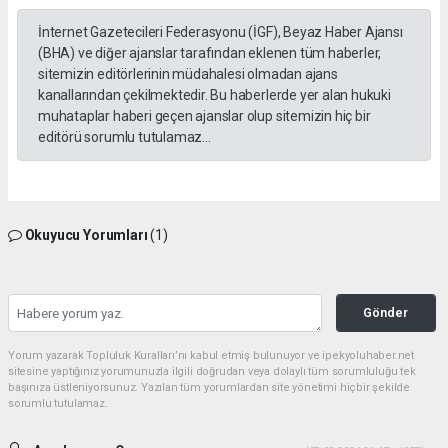
İnternet Gazetecileri Federasyonu (İGF), Beyaz Haber Ajansı
(BHA) ve diğer ajanslar tarafından eklenen tüm haberler,
sitemizin editörlerinin müdahalesi olmadan ajans
kanallarından çekilmektedir. Bu haberlerde yer alan hukuki
muhataplar haberi geçen ajanslar olup sitemizin hiç bir
editörü sorumlu tutulamaz...
Okuyucu Yorumları
(1)
Gönder
Yorum yazarak Topluluk Kuralları’nı kabul etmiş bulunuyor ve ipekyoluhaber.net
sitesine yaptığınız yorumunuzla ilgili doğrudan veya dolaylı tüm sorumluluğu tek
başınıza üstleniyorsunuz. Yazılan tüm yorumlardan site yönetimi hiçbir şekilde
sorumlu tutulamaz.