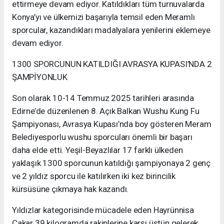
ettirmeye devam ediyor. Katıldıkları tüm turnuvalarda
Konya’yı ve ülkemizi başarıyla temsil eden Meramlı
sporcular, kazandıkları madalyalara yenilerini eklemeye
devam ediyor.
1300 SPORCUNUN KATILDIĞI AVRASYA KUPASI’NDA 2
ŞAMPİYONLUK
Son olarak 10-14 Temmuz 2025 tarihleri arasında
Edirne’de düzenlenen 8. Açık Balkan Wushu Kung Fu
Şampiyonası, Avrasya Kupası’nda boy gösteren Meram
Belediyesporlu wushu sporcuları önemli bir başarı
daha elde etti. Yeşil-Beyazlılar 17 farklı ülkeden
yaklaşık 1300 sporcunun katıldığı şampiyonaya 2 genç
ve 2 yıldız sporcu ile katılırken iki kez birincilik
kürsüsüne çıkmaya hak kazandı.
Yıldızlar kategorisinde mücadele eden Hayrünnisa
Çakar 39 kilogramda rakiplerine karşı üstün gelerek