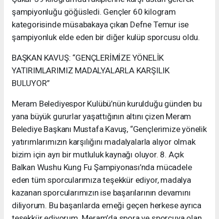
şampiyonluğu göğüsledi. Gençler 60 kilogram
kategorisinde müsabakaya çıkan Defne Temur ise
şampiyonluk elde eden bir diğer kulüp sporcusu oldu.
BAŞKAN KAVUŞ: “GENÇLERİMİZE YÖNELİK
YATIRIMLARIMIZ MADALYALARLA KARŞILIK
BULUYOR”
Meram Belediyespor Kulübü’nün kurulduğu günden bu
yana büyük gururlar yaşattığının altını çizen Meram
Belediye Başkanı Mustafa Kavuş, “Gençlerimize yönelik
yatırımlarımızın karşılığını madalyalarla alıyor olmak
bizim için ayrı bir mutluluk kaynağı oluyor. 8. Açık
Balkan Wushu Kung Fu Şampiyonası’nda mücadele
eden tüm sporcularımıza teşekkür ediyor, madalya
kazanan sporcularımızın ise başarılarının devamını
diliyorum. Bu başarılarda emeği geçen herkese ayrıca
teşekkür ediyorum. Meram’da spora ve sporcuya olan