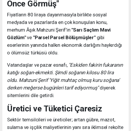
Önce Görmüş"
Fiyatların 80 liraya dayanmasıyla birlikte sosyal
medyada ve pazarlarda en çok konuşulan konu,
merhum Âşık Mahzuni Şerif’in
"Sarı Saçlım Mavi
Gözlüm"
ve
"Parsel Parsel Bölüşmüşler"
gibi
eserlerinin yanında halkın ekonomik darlığını haykırdığı
o ölümsüz türküsü oldu.
Vatandaşlar ve pazar esnafı,
"Eskiden fakirin fukaranın
katığı soğan-ekmekti. Şimdi soğanın kilosu 80 lira
oldu. Mahzuni Şerif 'Yiğit muhtaç olmuş kuru soğana'
derken meğerse bugünleri tarif ediyormuş"
diyerek
sitemlerini dile getirdi.
Üretici ve Tüketici Çaresiz
Sektör temsilcileri ve üreticiler; artan gübre, mazot,
sulama ve işçilik maliyetlerinin yanı sıra iklimsel rekolte