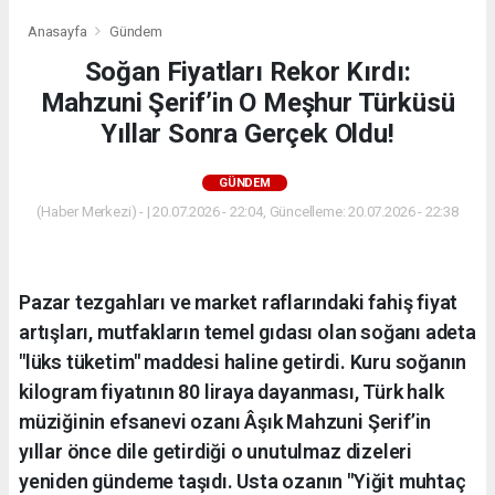
Anasayfa
Gündem
Soğan Fiyatları Rekor Kırdı:
Mahzuni Şerif’in O Meşhur Türküsü
Yıllar Sonra Gerçek Oldu!
GÜNDEM
(Haber Merkezi) - | 20.07.2026 - 22:04, Güncelleme: 20.07.2026 - 22:38
Pazar tezgahları ve market raflarındaki fahiş fiyat
artışları, mutfakların temel gıdası olan soğanı adeta
"lüks tüketim" maddesi haline getirdi. Kuru soğanın
kilogram fiyatının 80 liraya dayanması, Türk halk
müziğinin efsanevi ozanı Âşık Mahzuni Şerif’in
yıllar önce dile getirdiği o unutulmaz dizeleri
yeniden gündeme taşıdı. Usta ozanın "Yiğit muhtaç