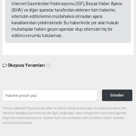
İnternet Gazetecileri Federasyonu (İGF), Beyaz Haber Ajansı
(BHA) ve diğer ajanslar tarafından eklenen tüm haberler,
sitemizin editörlerinin müdahalesi olmadan ajans
kanallarından çekilmektedir. Bu haberlerde yer alan hukuki
muhataplar haberi geçen ajanslar olup sitemizin hiç bir
editörü sorumlu tutulamaz...
Okuyucu Yorumları
(0)
Gönder
Yorum yazarak Topluluk Kuralları’nı kabul etmiş bulunuyor ve ipekyoluhaber.net
sitesine yaptığınız yorumunuzla ilgili doğrudan veya dolaylı tüm sorumluluğu tek
başınıza üstleniyorsunuz. Yazılan tüm yorumlardan site yönetimi hiçbir şekilde
sorumlu tutulamaz.