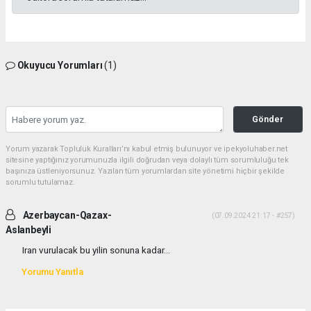
Okuyucu Yorumları
(1)
Gönder
Yorum yazarak Topluluk Kuralları’nı kabul etmiş bulunuyor ve ipekyoluhaber.net
sitesine yaptığınız yorumunuzla ilgili doğrudan veya dolaylı tüm sorumluluğu tek
başınıza üstleniyorsunuz. Yazılan tüm yorumlardan site yönetimi hiçbir şekilde
sorumlu tutulamaz.
Azerbaycan-Qazax-
(07.09.2024 21:17 - #257)
Aslanbeyli
Iran vurulacak bu yilin sonuna kadar...
Yorumu Yanıtla