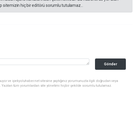
 sitemizin hiç bir editörü sorumlu tutulamaz...
Gönder
uyor ve ipekyoluhaber.net sitesine yaptığınız yorumunuzla ilgili doğrudan veya
. Yazılan tüm yorumlardan site yönetimi hiçbir şekilde sorumlu tutulamaz.