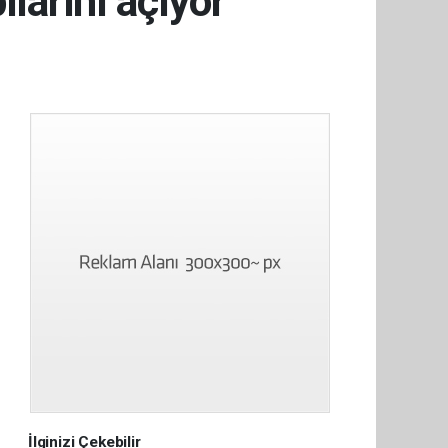
larını açıyor
İlginizi Çekebilir