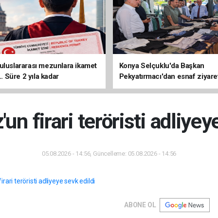
uluslararası mezunlara ikamet
Konya Selçuklu'da Başkan
... Süre 2 yıla kadar
Pekyatırmacı'dan esnaf ziyare
ilecek
 firari teröristi adliyey
05.08.2026 - 14:56, Güncelleme: 05.08.2026 - 14:56
ABONE OL