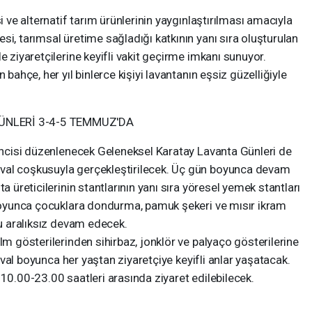
i ve alternatif tarım ürünlerinin yaygınlaştırılması amacıyla
si, tarımsal üretime sağladığı katkının yanı sıra oluşturulan
e ziyaretçilerine keyifli vakit geçirme imkanı sunuyor.
 bahçe, her yıl binlerce kişiyi lavantanın eşsiz güzelliğiyle
ÜNLERİ 3-4-5 TEMMUZ'DA
’incisi düzenlenecek Geleneksel Karatay Lavanta Günleri de
val coşkusuyla gerçekleştirilecek. Üç gün boyunca devam
a üreticilerinin stantlarının yanı sıra yöresel yemek stantları
l boyunca çocuklara dondurma, pamuk şekeri ve mısır ikram
yu aralıksız devam edecek.
lm gösterilerinden sihirbaz, jonklör ve palyaço gösterilerine
stival boyunca her yaştan ziyaretçiye keyifli anlar yaşatacak.
 10.00-23.00 saatleri arasında ziyaret edilebilecek.