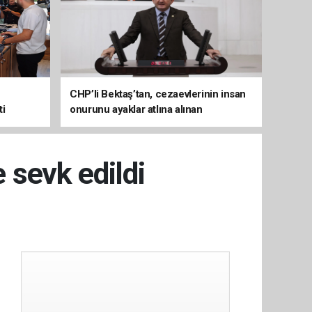
CHP’li Bektaş’tan, cezaevlerinin insan
ti
onurunu ayaklar atlına alınan
mekânlara dönüşmesine tepki
e sevk edildi