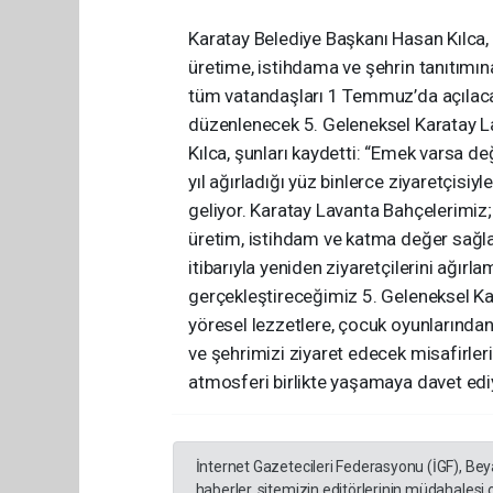
Karatay Belediye Başkanı Hasan Kılca,
üretime, istihdama ve şehrin tanıtımına
tüm vatandaşları 1 Temmuz’da açılaca
düzenlenecek 5. Geleneksel Karatay La
Kılca, şunları kaydetti: “Emek varsa değ
yıl ağırladığı yüz binlerce ziyaretçisi
geliyor. Karatay Lavanta Bahçelerimiz
üretim, istihdam ve katma değer sağl
itibarıyla yeniden ziyaretçilerini ağı
gerçekleştireceğimiz 5. Geleneksel Ka
yöresel lezzetlere, çocuk oyunlarından
ve şehrimizi ziyaret edecek misafirler
atmosferi birlikte yaşamaya davet ed
İnternet Gazetecileri Federasyonu (İGF), Be
haberler, sitemizin editörlerinin müdahalesi