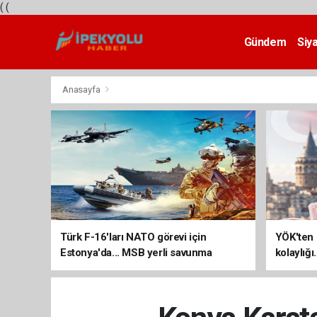
(
(
Gündem
Siy
Teknoloji
Anasayfa
Türk F-16'ları NATO görevi için
YÖK'ten 
Estonya'da... MSB yerli savunma
kolaylığı
sistemleriyle güçleniyor
uzatılab