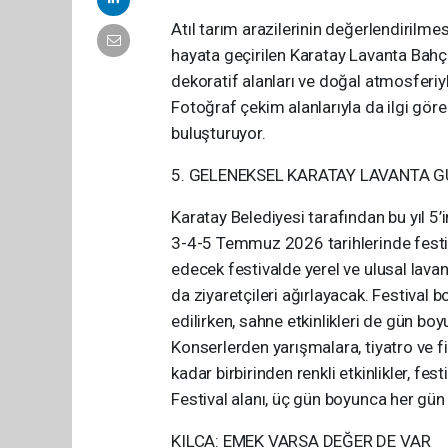
Atıl tarım arazilerinin değerlendirilmes
hayata geçirilen Karatay Lavanta Bahçe
dekoratif alanları ve doğal atmosferiyl
Fotoğraf çekim alanlarıyla da ilgi gören
buluşturuyor.
5. GELENEKSEL KARATAY LAVANTA G
Karatay Belediyesi tarafından bu yıl 5
3-4-5 Temmuz 2026 tarihlerinde festi
edecek festivalde yerel ve ulusal lavant
da ziyaretçileri ağırlayacak. Festiva
edilirken, sahne etkinlikleri de gün bo
Konserlerden yarışmalara, tiyatro ve fi
kadar birbirinden renkli etkinlikler, fe
Festival alanı, üç gün boyunca her gün
KILCA: EMEK VARSA DEĞER DE VAR