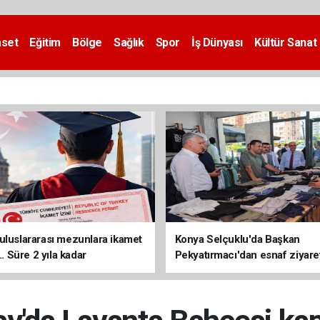
aset
Eğitim
Bölge
Sağlık
Spor
İş Dünyası
Kültür Sanat
uluslararası mezunlara ikamet
Konya Selçuklu'da Başkan
... Süre 2 yıla kadar
Pekyatırmacı'dan esnaf ziyare
ilecek