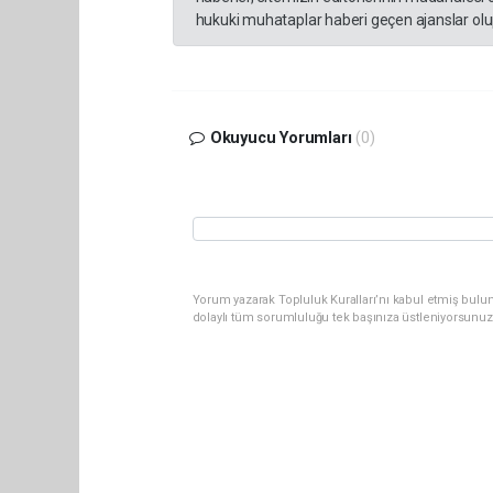
hukuki muhataplar haberi geçen ajanslar olup
Okuyucu Yorumları
(0)
Yorum yazarak Topluluk Kuralları’nı kabul etmiş bulun
dolaylı tüm sorumluluğu tek başınıza üstleniyorsunuz