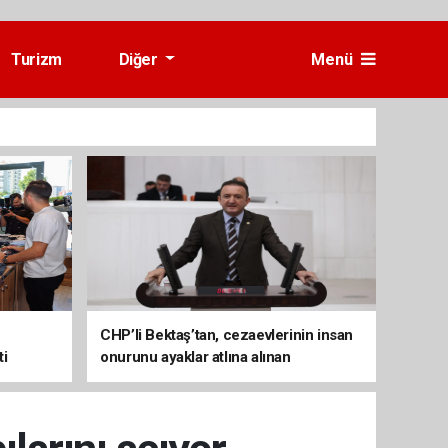
Turizm
Diğer
Menü
CHP’li Bektaş’tan, cezaevlerinin insan
ti
onurunu ayaklar atlına alınan
mekânlara dönüşmesine tepki