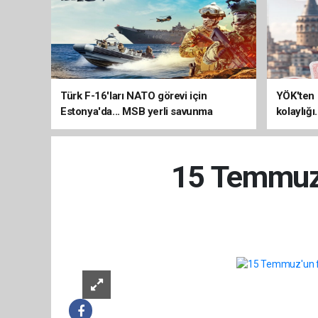
Türk F-16'ları NATO görevi için
YÖK'ten 
Estonya'da... MSB yerli savunma
kolaylığı
sistemleriyle güçleniyor
uzatılab
15 Temmuz'un