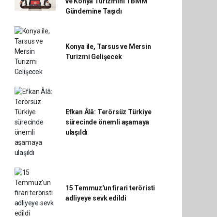
ve Konya Turizmini TBMM
Gündemine Taşıdı
Konya ile, Tarsus ve Mersin
Turizmi Gelişecek
Efkan Âlâ: Terörsüz Türkiye
sürecinde önemli aşamaya
ulaşıldı
15 Temmuz'un firari teröristi
adliyeye sevk edildi