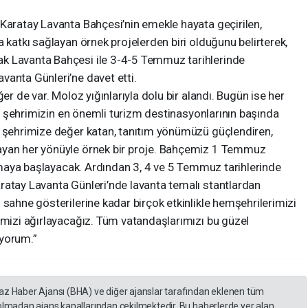
 Karatay Lavanta Bahçesi’nin emekle hayata geçirilen,
 katkı sağlayan örnek projelerden biri olduğunu belirterek,
k Lavanta Bahçesi ile 3-4-5 Temmuz tarihlerinde
vanta Günleri’ne davet etti.
er de var. Moloz yığınlarıyla dolu bir alandı. Bugün ise her
yle şehrimizin en önemli turizm destinasyonlarının başında
; şehrimize değer katan, tanıtım yönümüzü güçlendiren,
ayan her yönüyle örnek bir proje. Bahçemiz 1 Temmuz
rlamaya başlayacak. Ardından 3, 4 ve 5 Temmuz tarihlerinde
ratay Lavanta Günleri’nde lavanta temalı stantlardan
 sahne gösterilerine kadar birçok etkinlikle hemşehrilerimizi
imizi ağırlayacağız. Tüm vatandaşlarımızı bu güzel
iyorum.”
yaz Haber Ajansı (BHA) ve diğer ajanslar tarafından eklenen tüm
 olmadan ajans kanallarından çekilmektedir. Bu haberlerde yer alan