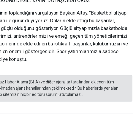
GÜNÜ DEĞİL, YARINI DA İNŞA EDİYORUZ”
inin toplandığını vurgulayan Başkan Altay, “Basketbol altyapı
ı ile gurur duyuyoruz. Onların elde ettiği bu başarılar,
 güçlü olduğunu gösteriyor. Güçlü altyapımızla basketbolda
mizi, antrenörlerimizi ve emeği geçen tüm yöneticilerimizi
orilerinde elde edilen bu istikrarlı başarılar, kulübümüzün ve
n en önemli göstergesidir. Spor yatırımlarımızla sadece
diye konuştu.
yaz Haber Ajansı (BHA) ve diğer ajanslar tarafından eklenen tüm
 olmadan ajans kanallarından çekilmektedir. Bu haberlerde yer alan
 sitemizin hiç bir editörü sorumlu tutulamaz...