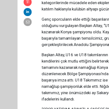
kategorilerinde mücadele eden ekiple
katılım haklarıyla kulübün altyapı gücü
Genç sporcuların elde ettiği başarıla
olduğunu vurgulayan Başkan Altay, “U1
kazanarak Konya şampiyonu oldu. Kay
başarıyla tamamlayan temsilcimiz, g
gerçekleştirilecek Anadolu Şampiyona
Başkan Altay, U16 ve U18 takımlarının
kendilerini çok mutlu ettiğini belirter
tamamını kazanarak namağlup Konya 
düzenlenecek Bölge Şampiyonası’nda il
başarıya imza attı. U18 Takımımız ise 
namağlup şampiyonluk elde etti. Niğd
takımımız, yine önümüzdeki ay Sakar
ifadelerini kullandı.