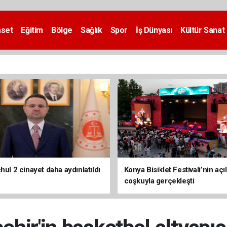
aset
Eğitim
Bölge
Sağlık
Spor
İş Dünyası
Kültür Sanat
hul 2 cinayet daha aydınlatıldı
Konya Bisiklet Festivali’nin açıl
coşkuyla gerçekleşti