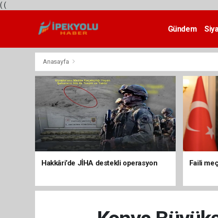
(
(
Gündem
Siy
Teknoloji
Anasayfa
Hakkâri’de JİHA destekli operasyon
Faili meç