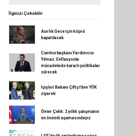
İlginizi Çekebilir
Asırlık Gece için köprü
kapatılacak
Cumhurbaşkanı Yardımcısı
Yılmaz: Enflasyonla
mücadelede kararlı politikalar
sürecek
İçişleri Bakanı Çiftçi'den YÖK
ziyareti
Ömer Çelik: 2 yıllık çalışmanın
en önemli aşamasındayız
LGS'de ilk yerleştirme sonuç