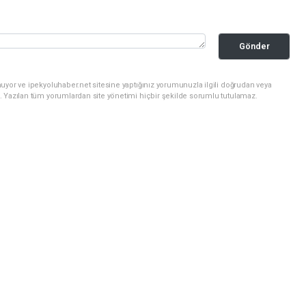
Gönder
uyor ve ipekyoluhaber.net sitesine yaptığınız yorumunuzla ilgili doğrudan veya
. Yazılan tüm yorumlardan site yönetimi hiçbir şekilde sorumlu tutulamaz.