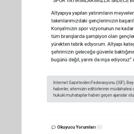
“SPOR YATIRIMLARIMIZLA SADECE BU
Altyapıya yapılan yatırımların meyveler
takımlarımızdaki gençlerimizin başarılar
Konya’mızın spor vizyonunun ne kadar
tüm branşlarda şampiyon olan gençleri
yürekten tebrik ediyorum. Altyapı kateg
şehrimizin geleceğe güvenle baktığını
bugünü değil, yarını da inşa ediyoruz” 
İnternet Gazetecileri Federasyonu (İGF), Be
haberler, sitemizin editörlerinin müdahalesi
hukuki muhataplar haberi geçen ajanslar olup
Okuyucu Yorumları
(0)