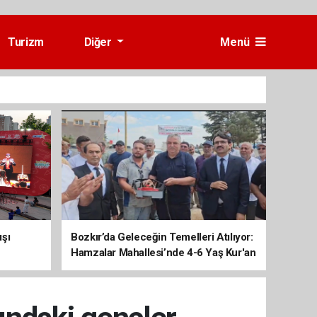
Turizm
Diğer
Menü
ışı
Bozkır’da Geleceğin Temelleri Atılıyor:
Hamzalar Mahallesi’nde 4-6 Yaş Kur'an
Kursu İnşaatı Başladı