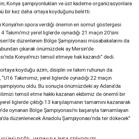
rin; Konya şampiyonlukları ve üst kademe organizasyonlara
nü bir kez daha ortaya koyduğunu belirtti.
rın Konya’nın spora verdiği önemin en somut göstergesi
4 Takımı’mız yerel liglerde oynadığı 21 maçın 20’sini
seri’de düzenlenen Bölge Şampiyonası müsabakalarını da
rubundan çıkarak önümüzdeki ay Mersin’de
sı’nda Konya’mızı temsil etmeye hak kazandı” dedi.
 ortaya koyduğu azim, disiplin ve takım ruhunun da
ek, “U16 Takımımız, yerel liglerde oynadığı 22 maçın
şampiyonu oldu. Bu sonuçla önümüzdeki ay Adana’da
imizi temsil etme hakkı kazanan ekibimiz de önemli bir
yerel liglerde çıktığı 13 karşılaşmanın tamamını kazanarak
e’de oynanan Bölge Şampiyonası’nı başarıyla tamamlayan
ya’da düzenlenecek Anadolu Şampiyonası’nda ter dökecek”