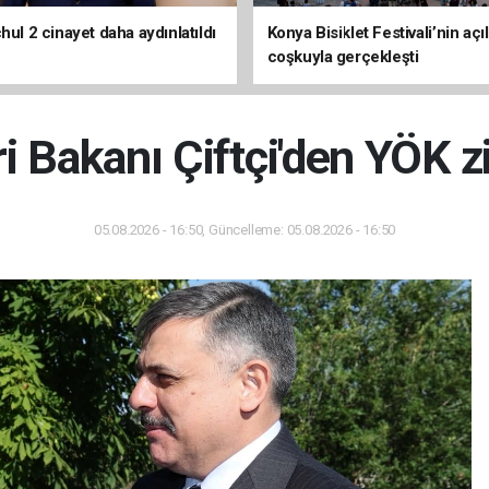
hul 2 cinayet daha aydınlatıldı
Konya Bisiklet Festivali’nin açıl
coşkuyla gerçekleşti
ri Bakanı Çiftçi'den YÖK z
05.08.2026 - 16:50, Güncelleme: 05.08.2026 - 16:50