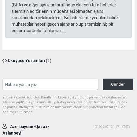
(BHA) ve diğer ajanslar tarafından eklenen tüm haberler,
sitemizin editörlerinin müdahalesi olmadan ajans
kanallarından çekilmektedir. Bu haberlerde yer alan hukuki
muhataplar haberi geçen ajanslar olup sitemizin hiç bir
editörü sorumlu tutulamaz...
Okuyucu Yorumları
(1)
Gönder
Yorum yazarak Topluluk Kuralları’nı kabul etmiş bulunuyor ve ipekyoluhaber.net
sitesine yaptığınız yorumunuzla ilgili doğrudan veya dolaylı tüm sorumluluğu tek
başınıza üstleniyorsunuz. Yazılan tüm yorumlardan site yönetimi hiçbir şekilde
sorumlu tutulamaz.
Azerbaycan-Qazax-
(07.09.2024 21:17 - #257)
Aslanbeyli