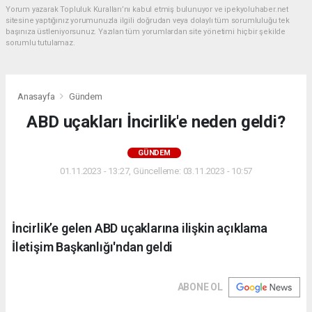
Yorum yazarak Topluluk Kuralları’nı kabul etmiş bulunuyor ve ipekyoluhaber.net
sitesine yaptığınız yorumunuzla ilgili doğrudan veya dolaylı tüm sorumluluğu tek
başınıza üstleniyorsunuz. Yazılan tüm yorumlardan site yönetimi hiçbir şekilde
sorumlu tutulamaz.
Anasayfa
Gündem
ABD uçakları İncirlik'e neden geldi?
GÜNDEM
01.11.2023 - 13:27, Güncelleme: 03.11.2023 - 10:57
İncirlik’e gelen ABD uçaklarına ilişkin açıklama
İletişim Başkanlığı'ndan geldi
ABONE OL