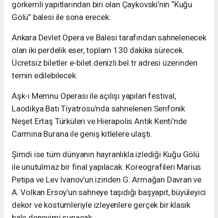
görkemli yapıtlarından biri olan Çaykovski’nin “Kuğu
Gölü” balesi ile sona erecek.
Ankara Devlet Opera ve Balesi tarafından sahnelenecek
olan iki perdelik eser, toplam 130 dakika sürecek.
Ücretsiz biletler e-bilet.denizli.bel.tr adresi üzerinden
temin edilebilecek.
Aşk-ı Memnu Operası ile açılışı yapılan festival,
Laodikya Batı Tiyatrosu’nda sahnelenen Senfonik
Neşet Ertaş Türküleri ve Hierapolis Antik Kenti’nde
Carmina Burana ile geniş kitlelere ulaştı.
Şimdi ise tüm dünyanın hayranlıkla izlediği Kuğu Gölü
ile unutulmaz bir final yapılacak. Koreografileri Marius
Petipa ve Lev Ivanov’un izinden G. Armağan Davran ve
A. Volkan Ersoy’un sahneye taşıdığı başyapıt, büyüleyici
dekor ve kostümleriyle izleyenlere gerçek bir klasik
bale deneyimi sunacak.