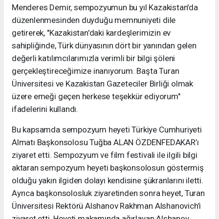
Menderes Demir, sempozyumun bu yıl Kazakistan'da
düzenlenmesinden duyduğu memnuniyeti dile
getirerek, "Kazakistan'daki kardeşlerimizin ev
sahipliğinde, Türk dünyasının dört bir yanından gelen
değerli katılımcılarımızla verimli bir bilgi şöleni
gerçekleştireceğimize inanıyorum. Başta Turan
Üniversitesi ve Kazakistan Gazeteciler Birliği olmak
üzere emeği geçen herkese teşekkür ediyorum"
ifadelerini kullandı.
Bu kapsamda sempozyum heyeti Türkiye Cumhuriyeti
Almatı Başkonsolosu Tuğba ALAN ÖZDENFEDAKAR’ı
ziyaret etti. Sempozyum ve film festivali ile ilgili bilgi
aktaran sempozyum heyeti başkonsolosun göstermiş
olduğu yakın ilgiden dolayı kendisine şükranlarını iletti.
Ayrıca başkonsolosluk ziyaretinden sonra heyet, Turan
Üniversitesi Rektörü Alshanov Rakhman Alshanovich’i
ziyaret etti. Heyeti makamında ağırlayan Alshanov,