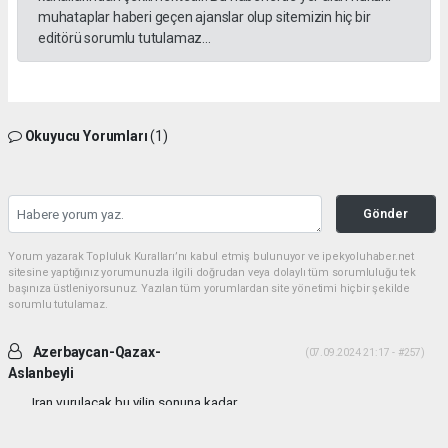
muhataplar haberi geçen ajanslar olup sitemizin hiç bir
editörü sorumlu tutulamaz...
Okuyucu Yorumları
(1)
Gönder
Yorum yazarak Topluluk Kuralları’nı kabul etmiş bulunuyor ve ipekyoluhaber.net
sitesine yaptığınız yorumunuzla ilgili doğrudan veya dolaylı tüm sorumluluğu tek
başınıza üstleniyorsunuz. Yazılan tüm yorumlardan site yönetimi hiçbir şekilde
sorumlu tutulamaz.
Azerbaycan-Qazax-
(07.09.2024 21:17 - #257)
Aslanbeyli
Iran vurulacak bu yilin sonuna kadar...
Yorumu Yanıtla