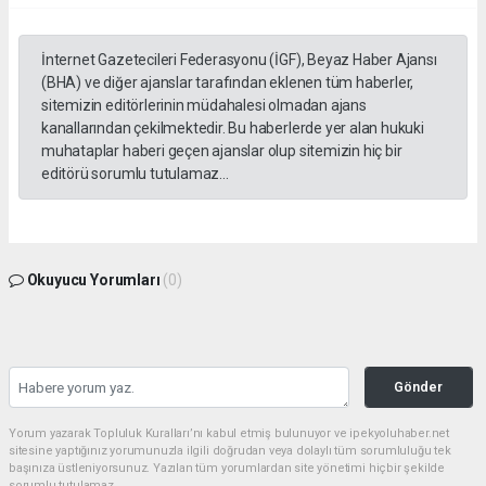
İnternet Gazetecileri Federasyonu (İGF), Beyaz Haber Ajansı
(BHA) ve diğer ajanslar tarafından eklenen tüm haberler,
sitemizin editörlerinin müdahalesi olmadan ajans
kanallarından çekilmektedir. Bu haberlerde yer alan hukuki
muhataplar haberi geçen ajanslar olup sitemizin hiç bir
editörü sorumlu tutulamaz...
Okuyucu Yorumları
(0)
Gönder
Yorum yazarak Topluluk Kuralları’nı kabul etmiş bulunuyor ve ipekyoluhaber.net
sitesine yaptığınız yorumunuzla ilgili doğrudan veya dolaylı tüm sorumluluğu tek
başınıza üstleniyorsunuz. Yazılan tüm yorumlardan site yönetimi hiçbir şekilde
sorumlu tutulamaz.