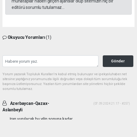
muhataplar haberi geçen ajanslar olup sitemizin hiç bir
editörü sorumlu tutulamaz...
Okuyucu Yorumları
(1)
Gönder
Yorum yazarak Topluluk Kuralları’nı kabul etmiş bulunuyor ve ipekyoluhaber.net
sitesine yaptığınız yorumunuzla ilgili doğrudan veya dolaylı tüm sorumluluğu tek
başınıza üstleniyorsunuz. Yazılan tüm yorumlardan site yönetimi hiçbir şekilde
sorumlu tutulamaz.
Azerbaycan-Qazax-
(07.09.2024 21:17 - #257)
Aslanbeyli
Iran vurulacak bu yilin sonuna kadar...
Yorumu Yanıtla