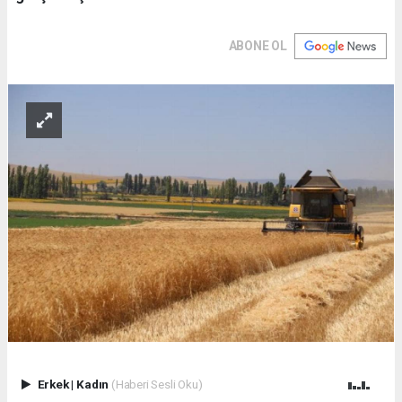
ABONE OL
Erkek
|
Kadın
(Haberi Sesli Oku)