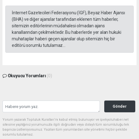
İnternet Gazetecileri Federasyonu (İGF), Beyaz Haber Ajansı
(BHA) ve diğer ajanslar tarafından eklenen tüm haberler,
sitemizin editörlerinin müdahalesi olmadan ajans
kanallarından çekilmektedir. Bu haberlerde yer alan hukuki
muhataplar haberi geçen ajanslar olup sitemizin hiç bir
editörü sorumlu tutulamaz...
Okuyucu Yorumları
(0)
Gönder
Yorum yazarak Topluluk Kuralları’nı kabul etmiş bulunuyor ve ipekyoluhaber.net
sitesine yaptığınız yorumunuzla ilgili doğrudan veya dolaylı tüm sorumluluğu tek
başınıza üstleniyorsunuz. Yazılan tüm yorumlardan site yönetimi hiçbir şekilde
sorumlu tutulamaz.