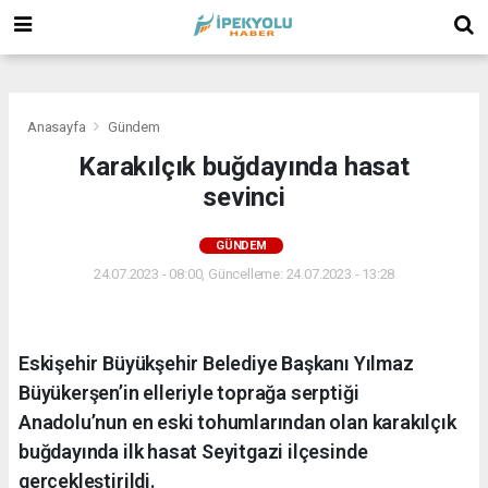
(
(
(
Anasayfa
Gündem
Karakılçık buğdayında hasat
sevinci
GÜNDEM
24.07.2023 - 08:00, Güncelleme: 24.07.2023 - 13:28
Eskişehir Büyükşehir Belediye Başkanı Yılmaz
Büyükerşen’in elleriyle toprağa serptiği
Anadolu’nun en eski tohumlarından olan karakılçık
buğdayında ilk hasat Seyitgazi ilçesinde
gerçekleştirildi.