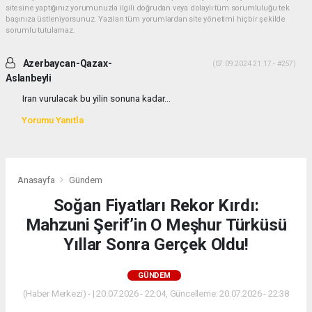
sitesine yaptığınız yorumunuzla ilgili doğrudan veya dolaylı tüm sorumluluğu tek
başınıza üstleniyorsunuz. Yazılan tüm yorumlardan site yönetimi hiçbir şekilde
sorumlu tutulamaz.
Azerbaycan-Qazax-
(07.09.2024 21:17 - #257)
Aslanbeyli
Iran vurulacak bu yilin sonuna kadar...
Yorumu Yanıtla
Anasayfa
Gündem
Soğan Fiyatları Rekor Kırdı:
Mahzuni Şerif’in O Meşhur Türküsü
Yıllar Sonra Gerçek Oldu!
GÜNDEM
(Haber Merkezi) - | 20.07.2026 - 22:04, Güncelleme: 20.07.2026 - 22:38