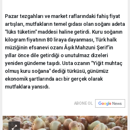
Pazar tezgahları ve market raflarındaki fahiş fiyat
artışları, mutfakların temel gıdası olan soğanı adeta
"lüks tüketim" maddesi haline getirdi. Kuru soğanın
kilogram fiyatının 80 liraya dayanması, Türk halk
müziğinin efsanevi ozanı Âşık Mahzuni Şerif’in
yıllar önce dile getirdiği o unutulmaz dizeleri
yeniden gündeme taşıdı. Usta ozanın "Yiğit muhtaç
olmuş kuru soğana" dediği türküsü, günümüz
ekonomik şartlarında acı bir gerçek olarak
mutfaklara yansıdı.
ABONE OL