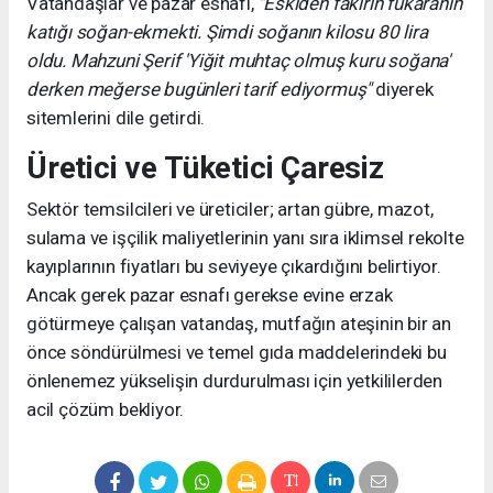
Vatandaşlar ve pazar esnafı,
"Eskiden fakirin fukaranın
katığı soğan-ekmekti. Şimdi soğanın kilosu 80 lira
oldu. Mahzuni Şerif 'Yiğit muhtaç olmuş kuru soğana'
derken meğerse bugünleri tarif ediyormuş"
diyerek
sitemlerini dile getirdi.
Üretici ve Tüketici Çaresiz
Sektör temsilcileri ve üreticiler; artan gübre, mazot,
sulama ve işçilik maliyetlerinin yanı sıra iklimsel rekolte
kayıplarının fiyatları bu seviyeye çıkardığını belirtiyor.
Ancak gerek pazar esnafı gerekse evine erzak
götürmeye çalışan vatandaş, mutfağın ateşinin bir an
önce söndürülmesi ve temel gıda maddelerindeki bu
önlenemez yükselişin durdurulması için yetkililerden
acil çözüm bekliyor.