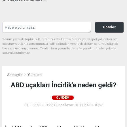
Gönder
Yorum yazarak Topluluk Kuralları’nı kabul etmiş bulunuyor ve ipekyoluhaber.net
sitesine yaptığınız yorumunuzla ilgili doğrudan veya dolaylı tüm sorumluluğu tek
başınıza üstleniyorsunuz. Yazılan tüm yorumlardan site yönetimi hiçbir şekilde
sorumlu tutulamaz.
Anasayfa
Gündem
ABD uçakları İncirlik'e neden geldi?
GÜNDEM
01.11.2023 - 13:27, Güncelleme: 03.11.2023 - 10:57