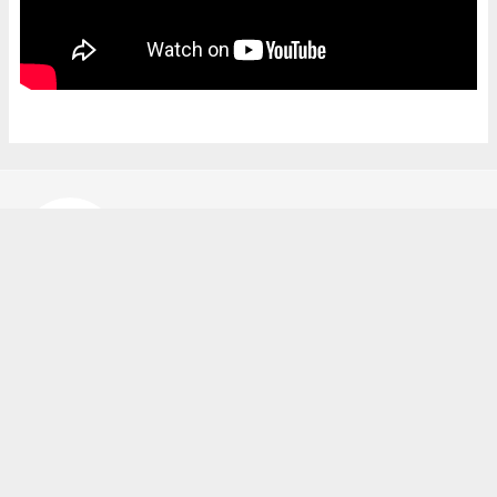
Bekir Karakuş
bekir@ipekyoluhaber.net
Okuyucu Yorumları
(0)
Gönder
Yorum yazarak Topluluk Kuralları’nı kabul etmiş bulunuyor ve ipekyoluhaber.net