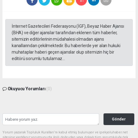
İnternet Gazetecileri Federasyonu (İGF), Beyaz Haber Ajansı
(BHA) ve diğer ajanslar tarafından eklenen tüm haberler,
sitemizin editörlerinin müdahalesi olmadan ajans
kanallarından çekilmektedir. Bu haberlerde yer alan hukuki
muhataplar haberi geçen ajanslar olup sitemizin hiç bir
editörü sorumlu tutulamaz...
Okuyucu Yorumları
(0)
Gönder
Yorum yazarak Topluluk Kuralları’nı kabul etmiş bulunuyor ve ipekyoluhaber.net
sitesine yaptığınız yorumunuzla ilgili doğrudan veya dolaylı tüm sorumluluğu tek