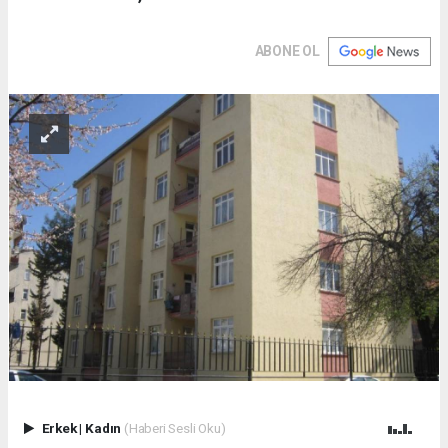
ABONE OL
Erkek
|
Kadın
(Haberi Sesli Oku)