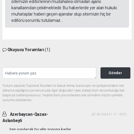
sitemizin editörlerinin müdahalesi olmadan ajans
kanallarından çekilmektedir. Bu haberlerde yer alan hukuki
muhataplar haberi geçen ajanslar olup sitemizin hiç bir
editörü sorumlu tutulamaz...
Okuyucu Yorumları
(1)
Gönder
Yorum yazarak Topluluk Kuralları’nı kabul etmiş bulunuyor ve ipekyoluhaber.net
sitesine yaptığınız yorumunuzla ilgili doğrudan veya dolaylı tüm sorumluluğu tek
başınıza üstleniyorsunuz. Yazılan tüm yorumlardan site yönetimi hiçbir şekilde
sorumlu tutulamaz.
Azerbaycan-Qazax-
(07.09.2024 21:17 - #257)
Aslanbeyli
Iran vurulacak bu yilin sonuna kadar...