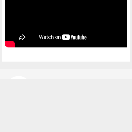
Bekir Karakuş
bekir@ipekyoluhaber.net
Okuyucu Yorumları
(0)