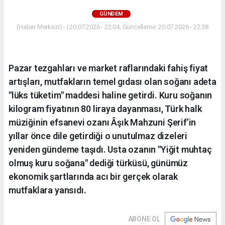
GÜNDEM
(Haber Merkezi) - | 20.07.2026 - 22:04, Güncelleme: 20.07.2026 - 22:38
Pazar tezgahları ve market raflarındaki fahiş fiyat
artışları, mutfakların temel gıdası olan soğanı adeta
"lüks tüketim" maddesi haline getirdi. Kuru soğanın
kilogram fiyatının 80 liraya dayanması, Türk halk
müziğinin efsanevi ozanı Âşık Mahzuni Şerif’in
yıllar önce dile getirdiği o unutulmaz dizeleri
yeniden gündeme taşıdı. Usta ozanın "Yiğit muhtaç
olmuş kuru soğana" dediği türküsü, günümüz
ekonomik şartlarında acı bir gerçek olarak
mutfaklara yansıdı.
ABONE OL