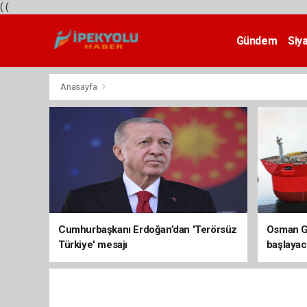
(
(
Gündem
Siy
Teknoloji
Anasayfa
Cumhurbaşkanı Erdoğan’dan 'Terörsüz
Osman Ga
Türkiye' mesajı
başlayac
üretimi 8