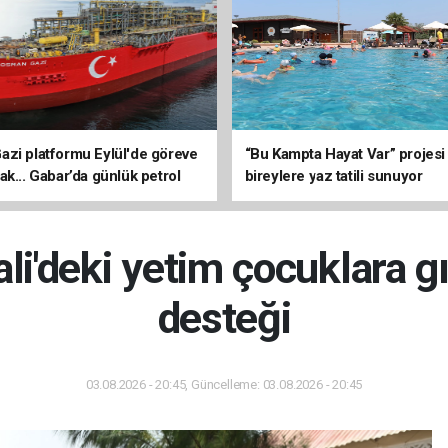
zi platformu Eylül'de göreve
“Bu Kampta Hayat Var” projesi
ak... Gabar’da günlük petrol
bireylere yaz tatili sunuyor
3 bin 200 varile ulaştı
i'deki yetim çocuklara g
desteği
03.08.2026 - 20:45, Güncelleme: 03.08.2026 - 20:45