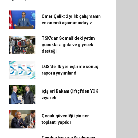
Ömer Çelik: 2 yıllık çalışmanın
en önemli aşamasındayız
TSK'dan Somali'deki yetim
çocuklara gıda ve giyecek
desteği
LGS'de ilk yerleştirme sonuç
raporu yayımlandı
İçişleri Bakanı Çiftçi'den YÖK
ziyareti
Çocuk güvenliği için son
toplantı yapıldı
Cumhurbaşkanı Yardımcısı