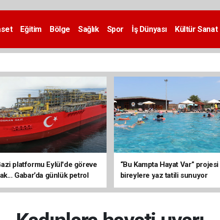
aset
Eğitim
Bölge
Sağlık
Spor
İş Dünyası
Kültür Sanat
zi platformu Eylül'de göreve
“Bu Kampta Hayat Var” projesi
ak... Gabar’da günlük petrol
bireylere yaz tatili sunuyor
3 bin 200 varile ulaştı