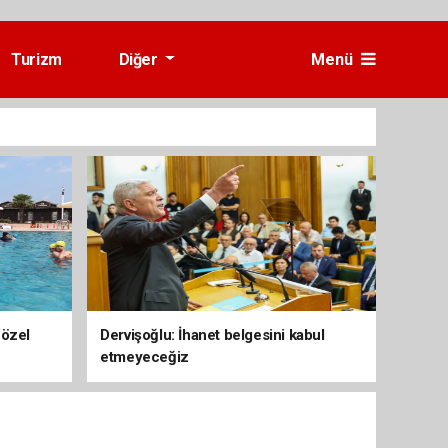
Turizm
Diğer
Menü
 özel
Dervişoğlu: İhanet belgesini kabul
etmeyeceğiz