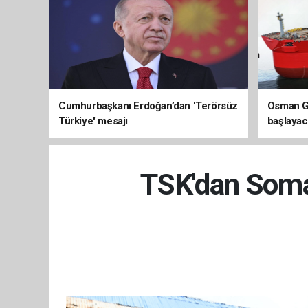
Cumhurbaşkanı Erdoğan’dan 'Terörsüz
Osman Ga
Türkiye' mesajı
başlayac
üretimi 8
TSK'dan Somal