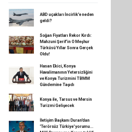
ABD uçakları İncirlik'e neden
geldi?
Soğan Fiyatları Rekor Kırdı:
Mahzuni Şerif’in O Meşhur
Türküsü Yıllar Sonra Gerçek
Oldu!
Hasan Ekici, Konya
Havalimanının Yetersizliğini
ve Konya Turizmini TBMM
Gündemine Taşıdı
Konya ile, Tarsus ve Mersin
Turizmi Gelişecek
İletişim Başkanı Duran'dan
'Terörsüz Türkiye' yorumu...