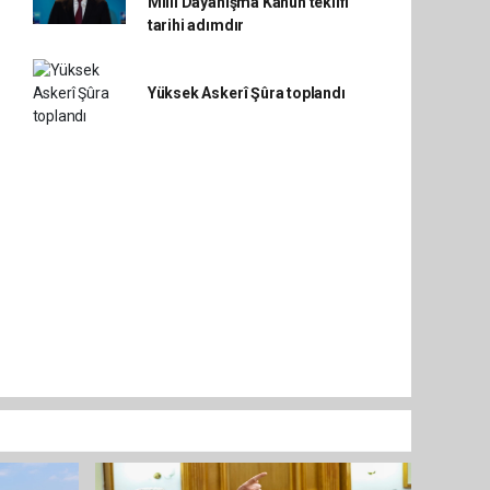
Millî Dayanışma Kanun teklifi
tarihi adımdır
Yüksek Askerî Şûra toplandı