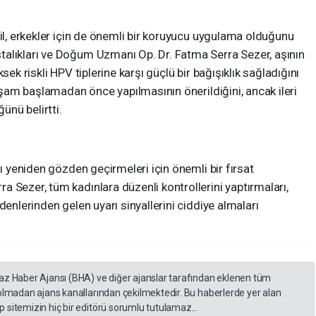
ğil, erkekler için de önemli bir koruyucu uygulama olduğunu
alıkları ve Doğum Uzmanı Op. Dr. Fatma Serra Sezer, aşının
sek riskli HPV tiplerine karşı güçlü bir bağışıklık sağladığını
yaşam başlamadan önce yapılmasının önerildiğini, ancak ileri
nü belirtti.
nı yeniden gözden geçirmeleri için önemli bir fırsat
 Sezer, tüm kadınlara düzenli kontrollerini yaptırmaları,
denlerinden gelen uyarı sinyallerini ciddiye almaları
yaz Haber Ajansı (BHA) ve diğer ajanslar tarafından eklenen tüm
 olmadan ajans kanallarından çekilmektedir. Bu haberlerde yer alan
 sitemizin hiç bir editörü sorumlu tutulamaz...