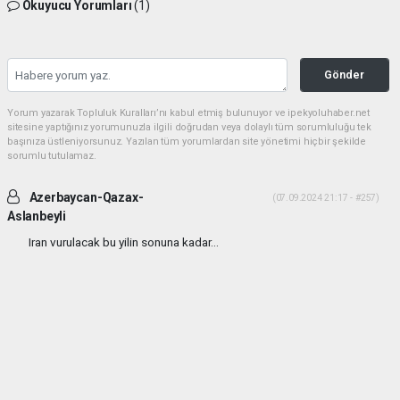
Okuyucu Yorumları
(1)
Gönder
Yorum yazarak Topluluk Kuralları’nı kabul etmiş bulunuyor ve ipekyoluhaber.net
sitesine yaptığınız yorumunuzla ilgili doğrudan veya dolaylı tüm sorumluluğu tek
başınıza üstleniyorsunuz. Yazılan tüm yorumlardan site yönetimi hiçbir şekilde
sorumlu tutulamaz.
Azerbaycan-Qazax-
(07.09.2024 21:17 - #257)
Aslanbeyli
Iran vurulacak bu yilin sonuna kadar...
Yorumu Yanıtla
haber paketi
haber scripti
haber yazılımı