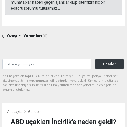
muhataplar haberi geçen ajanslar olup sitemizin hiç bir
editörü sorumlu tutulamaz...
Okuyucu Yorumları
(0)
Gönder
Yorum yazarak Topluluk Kuralları’nı kabul etmiş bulunuyor ve ipekyoluhaber.net
sitesine yaptığınız yorumunuzla ilgili doğrudan veya dolaylı tüm sorumluluğu tek
başınıza üstleniyorsunuz. Yazılan tüm yorumlardan site yönetimi hiçbir şekilde
sorumlu tutulamaz.
Anasayfa
Gündem
ABD uçakları İncirlik'e neden geldi?