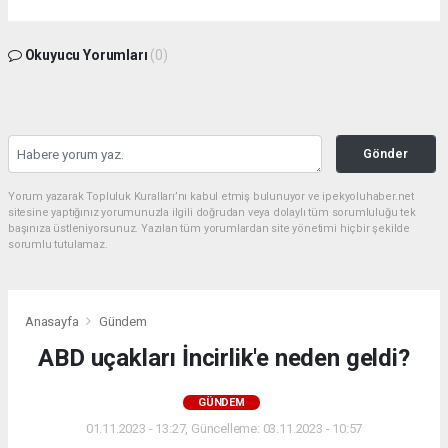
Okuyucu Yorumları
(0)
Gönder
Yorum yazarak Topluluk Kuralları’nı kabul etmiş bulunuyor ve ipekyoluhaber.net
sitesine yaptığınız yorumunuzla ilgili doğrudan veya dolaylı tüm sorumluluğu tek
başınıza üstleniyorsunuz. Yazılan tüm yorumlardan site yönetimi hiçbir şekilde
sorumlu tutulamaz.
Anasayfa
Gündem
ABD uçakları İncirlik'e neden geldi?
GÜNDEM
01.11.2023 - 13:27, Güncelleme: 03.11.2023 - 10:57