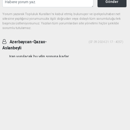
Gönder
Yorum yazarak Topluluk Kuralları’nı kabul etmiş bulunuyor ve ipekyoluhaber.net
sitesine yaptığınız yorumunuzla ilgili doğrudan veya dolaylı tüm sorumluluğu tek
başınıza üstleniyorsunuz. Yazılan tüm yorumlardan site yönetimi hiçbir şekilde
sorumlu tutulamaz.
Azerbaycan-Qazax-
(07.09.2024 21:17 - #257)
Aslanbeyli
Iran vurulacak bu yilin sonuna kadar...
Yorumu Yanıtla
haber paketi
haber scripti
haber yazılımı
Tüm hakları saklı tutulmaktadır.Copyright 2026©
Haber Yazılımı:
Web Aksiyon ®