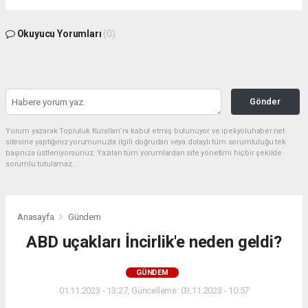
Okuyucu Yorumları
(0)
Gönder
Yorum yazarak Topluluk Kuralları’nı kabul etmiş bulunuyor ve ipekyoluhaber.net
sitesine yaptığınız yorumunuzla ilgili doğrudan veya dolaylı tüm sorumluluğu tek
başınıza üstleniyorsunuz. Yazılan tüm yorumlardan site yönetimi hiçbir şekilde
sorumlu tutulamaz.
Anasayfa
Gündem
ABD uçakları İncirlik'e neden geldi?
GÜNDEM
01.11.2023 - 13:27, Güncelleme: 03.11.2023 - 10:57