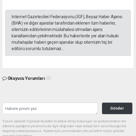
İnternet Gazetecileri Federasyonu (İGF), Beyaz Haber Ajansı
(BHA) ve diğer ajanslar tarafından eklenen tüm haberler,
sitemizin editörlerinin müdahalesi olmadan ajans
kanallarından çekilmektedir. Bu haberlerde yer alan hukuki
muhataplar haberi geçen ajanslar olup sitemizin hiç bir
editörü sorumlu tutulamaz...
Okuyucu Yorumları
(0)
Gönder
Yorum yazarak Topluluk Kuralları’nı kabul etmiş bulunuyor ve ipekyoluhaber.net
sitesine yaptığınız yorumunuzla ilgili doğrudan veya dolaylı tüm sorumluluğu tek
başınıza üstleniyorsunuz. Yazılan tüm yorumlardan site yönetimi hiçbir şekilde
sorumlu tutulamaz.