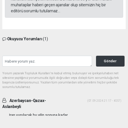
muhataplar haberi geçen ajanslar olup sitemizin hiç bir
editörü sorumlu tutulamaz...
Okuyucu Yorumları
(1)
Gönder
Yorum yazarak Topluluk Kuralları’nı kabul etmiş bulunuyor ve ipekyoluhaber.net
sitesine yaptığınız yorumunuzla ilgili doğrudan veya dolaylı tüm sorumluluğu tek
başınıza üstleniyorsunuz. Yazılan tüm yorumlardan site yönetimi hiçbir şekilde
sorumlu tutulamaz.
Azerbaycan-Qazax-
(07.09.2024 21:17 - #257)
Aslanbeyli
Iran vurulacak bu yilin sonuna kadar...
Yorumu Yanıtla