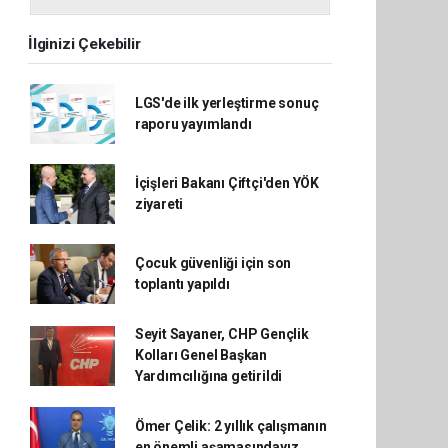
İlginizi Çekebilir
LGS'de ilk yerleştirme sonuç
raporu yayımlandı
İçişleri Bakanı Çiftçi'den YÖK
ziyareti
Çocuk güvenliği için son
toplantı yapıldı
Seyit Sayaner, CHP Gençlik
Kolları Genel Başkan
Yardımcılığına getirildi
Ömer Çelik: 2 yıllık çalışmanın
en önemli aşamasındayız