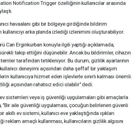
ion Notification Trigger özelliğinin kullanıcılar arasında
ylaştı.
nıcı havaalanı gibi bir bölgeye girdiğinde bildirim
ullanıcıyı arka planda izlediği izlenimini oluşturabiliyor.
 Can Erginkurban konuyla ilgili yaptığı açıklamada,
sürekli takip ettiğini düşünebilir. Ancak bu bildirimler, cihazın
istemler tarafından tetikleniyor. Bu durum, gizlilik ayarlarının
 kullanıcı deneyimi açısından daha şeffaf bir yaklaşım
erin kullanıcıya hizmet eden işlevlerle sınırlı kalması önemli.
iliği açısından rahatsız edici olabilir" dedi.
ı ev sistemleri veya iş güvenliği uygulamaları gibi amaçlarla
a, "Bir aile güvenliği uygulaması, çocuğun belirlenen güvenli
bir akıllı ev sistemi, kullanıcı eve yaklaştığında ışıkları
iği reklam amaçlı kullanması, kullanıcıların gizlilik algısını