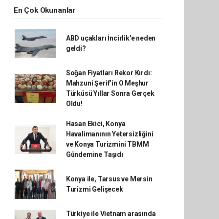
En Çok Okunanlar
ABD uçakları İncirlik'e neden
geldi?
Soğan Fiyatları Rekor Kırdı:
Mahzuni Şerif’in O Meşhur
Türküsü Yıllar Sonra Gerçek
Oldu!
Hasan Ekici, Konya
Havalimanının Yetersizliğini
ve Konya Turizmini TBMM
Gündemine Taşıdı
Konya ile, Tarsus ve Mersin
Turizmi Gelişecek
Türkiye ile Vietnam arasında