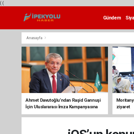
(
(
Gündem
Siy
Teknoloji
Anasayfa
Ahmet Davutoğlu’ndan Raşid Gannuşi
Moritany
İçin Uluslararası İmza Kampanyasına
ziyaret
Destek