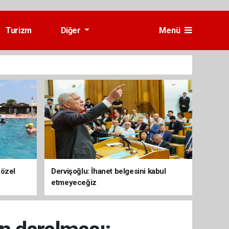
Turizm
Diğer
Menü
 özel
Dervişoğlu: İhanet belgesini kabul
etmeyeceğiz