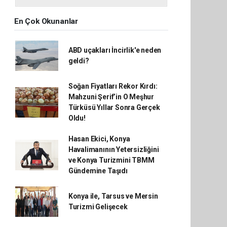
En Çok Okunanlar
ABD uçakları İncirlik'e neden
geldi?
Soğan Fiyatları Rekor Kırdı:
Mahzuni Şerif’in O Meşhur
Türküsü Yıllar Sonra Gerçek
Oldu!
Hasan Ekici, Konya
Havalimanının Yetersizliğini
ve Konya Turizmini TBMM
Gündemine Taşıdı
Konya ile, Tarsus ve Mersin
Turizmi Gelişecek