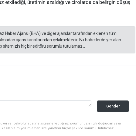
uz etkilediği, üretimin azaldığı ve cirolarda da belirgin düşüş
yaz Haber Ajansı (BHA) ve diğer ajanslar tarafından eklenen tüm
 olmadan ajans kanallarından çekilmektedir. Bu haberlerde yer alan
 sitemizin hiç bir editörü sorumlu tutulamaz...
Gönder
uyor ve ipekyoluhaber.net sitesine yaptığınız yorumunuzla ilgili doğrudan veya
. Yazılan tüm yorumlardan site yönetimi hiçbir şekilde sorumlu tutulamaz.