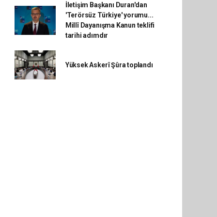
İletişim Başkanı Duran'dan
'Terörsüz Türkiye' yorumu...
Millî Dayanışma Kanun teklifi
tarihi adımdır
Yüksek Askerî Şûra toplandı