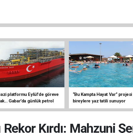
zi platformu Eylül'de göreve
“Bu Kampta Hayat Var” projesi
ak... Gabar’da günlük petrol
bireylere yaz tatili sunuyor
3 bin 200 varile ulaştı
ı Rekor Kırdı: Mahzuni Şe