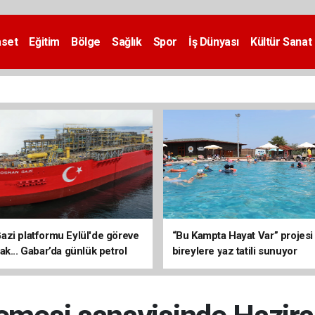
aset
Eğitim
Bölge
Sağlık
Spor
İş Dünyası
Kültür Sanat
zi platformu Eylül'de göreve
“Bu Kampta Hayat Var” projesi
ak... Gabar’da günlük petrol
bireylere yaz tatili sunuyor
3 bin 200 varile ulaştı