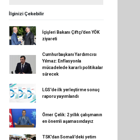
İlginizi Çekebilir
İçişleri Bakanı Çiftçi'den YÖK
ziyareti
Cumhurbaşkanı Yardımcısı
Yılmaz: Enflasyonla
mücadelede kararlı politikalar
sürecek
LGS'de ilk yerleştirme sonuç
raporu yayımlandı
Ömer Çelik: 2 yıllık çalışmanın
en önemli aşamasındayız
TSK'dan Somali'deki yetim