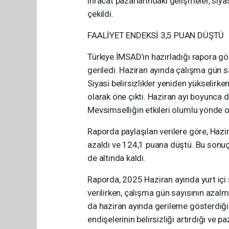
ihracat pazarlarındaki gelişmeler, siyas
çekildi.
FAALİYET ENDEKSİ 3,5 PUAN DÜŞTÜ
Türkiye İMSAD’ın hazırladığı rapora gö
geriledi. Haziran ayında çalışma gün sa
Siyasi belirsizlikler yeniden yükselirke
olarak öne çıktı. Haziran ayı boyunca d
Mevsimselliğin etkileri olumlu yönde old
Raporda paylaşılan verilere göre, Hazi
azaldı ve 124,1 puana düştü. Bu sonuçla
de altında kaldı.
Raporda, 2025 Haziran ayında yurt içi s
verilirken, çalışma gün sayısının azalması
da haziran ayında gerileme gösterdiği 
endişelerinin belirsizliği artırdığı ve p