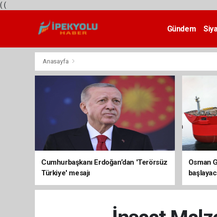
(
(
Gündem
Siy
Teknoloji
Anasayfa
Cumhurbaşkanı Erdoğan’dan 'Terörsüz
Osman Ga
Türkiye' mesajı
başlayac
üretimi 8