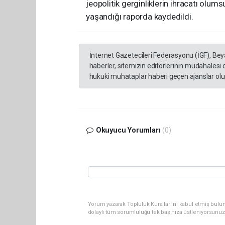
jeopolitik gerginliklerin ihracatı olums
yaşandığı raporda kaydedildi.
İnternet Gazetecileri Federasyonu (İGF), Be
haberler, sitemizin editörlerinin müdahalesi
hukuki muhataplar haberi geçen ajanslar olup
Okuyucu Yorumları
(0)
Yorum yazarak Topluluk Kuralları’nı kabul etmiş bulun
dolaylı tüm sorumluluğu tek başınıza üstleniyorsunuz