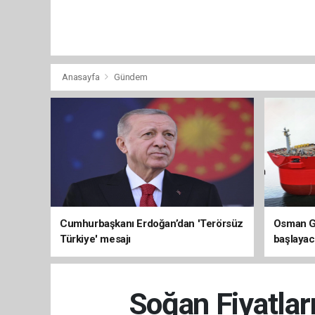
Anasayfa
Gündem
Cumhurbaşkanı Erdoğan’dan 'Terörsüz
Osman Ga
Türkiye' mesajı
başlayac
üretimi 8
Soğan Fiyatlar