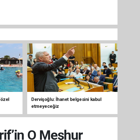
 özel
Dervişoğlu: İhanet belgesini kabul
etmeyeceğiz
rif’in O Meşhur