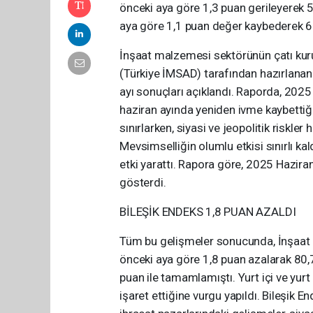
önceki aya göre 1,3 puan gerileyerek 5
aya göre 1,1 puan değer kaybederek 66
İnşaat malzemesi sektörünün çatı kuru
(Türkiye İMSAD) tarafından hazırlanan
ayı sonuçları açıklandı. Raporda, 2025 
haziran ayında yeniden ivme kaybettiği 
sınırlarken, siyasi ve jeopolitik riskler
Mevsimselliğin olumlu etkisi sınırlı ka
etki yarattı. Rapora göre, 2025 Haziran
gösterdi.
BİLEŞİK ENDEKS 1,8 PUAN AZALDI
Tüm bu gelişmeler sonucunda, İnşaat M
önceki aya göre 1,8 puan azalarak 80,7 
puan ile tamamlamıştı. Yurt içi ve yurt
işaret ettiğine vurgu yapıldı. Bileşik E