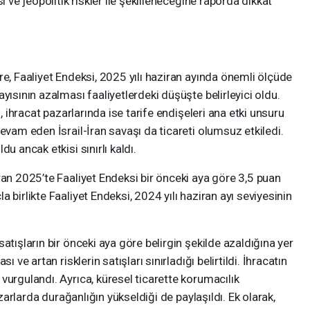
i ve jeopolitik riskler ile şekilleneceğine raporda dikkat
re, Faaliyet Endeksi, 2025 yılı haziran ayında önemli ölçüde
yısının azalması faaliyetlerdeki düşüşte belirleyici oldu.
n, ihracat pazarlarında ise tarife endişeleri ana etki unsuru
evam eden İsrail-İran savaşı da ticareti olumsuz etkiledi.
u ancak etkisi sınırlı kaldı.
ran 2025’te Faaliyet Endeksi bir önceki aya göre 3,5 puan
 birlikte Faaliyet Endeksi, 2024 yılı haziran ayı seviyesinin
atışların bir önceki aya göre belirgin şekilde azaldığına yer
 ve artan risklerin satışları sınırladığı belirtildi. İhracatın
vurgulandı. Ayrıca, küresel ticarette korumacılık
azarlarda durağanlığın yükseldiği de paylaşıldı. Ek olarak,