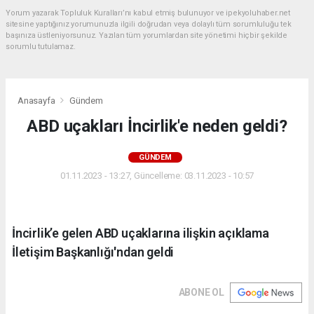
Yorum yazarak Topluluk Kuralları’nı kabul etmiş bulunuyor ve ipekyoluhaber.net
sitesine yaptığınız yorumunuzla ilgili doğrudan veya dolaylı tüm sorumluluğu tek
başınıza üstleniyorsunuz. Yazılan tüm yorumlardan site yönetimi hiçbir şekilde
sorumlu tutulamaz.
Anasayfa
Gündem
ABD uçakları İncirlik'e neden geldi?
GÜNDEM
01.11.2023 - 13:27, Güncelleme: 03.11.2023 - 10:57
İncirlik’e gelen ABD uçaklarına ilişkin açıklama
İletişim Başkanlığı'ndan geldi
ABONE OL