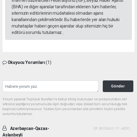
İnternet Gazetecileri Federasyonu (İGF), Beyaz Haber Ajansı
(BHA) ve diğer ajanslar tarafından eklenen tüm haberler,
sitemizin editörlerinin müdahalesi olmadan ajans
kanallarından çekilmektedir. Bu haberlerde yer alan hukuki
muhataplar haberi geçen ajanslar olup sitemizin hiç bir
editörü sorumlu tutulamaz...
Okuyucu Yorumları
(1)
Gönder
Yorum yazarak Topluluk Kuralları’nı kabul etmiş bulunuyor ve ipekyoluhaber.net
sitesine yaptığınız yorumunuzla ilgili doğrudan veya dolaylı tüm sorumluluğu tek
başınıza üstleniyorsunuz. Yazılan tüm yorumlardan site yönetimi hiçbir şekilde
sorumlu tutulamaz.
Azerbaycan-Qazax-
(07.09.2024 21:17 - #257)
Aslanbeyli