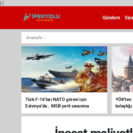
(
(
Gündem
Siy
Teknoloji
Anasayfa
Türk F-16'ları NATO görevi için
YÖK'ten 
Estonya'da... MSB yerli savunma
kolaylığı
sistemleriyle güçleniyor
uzatılab