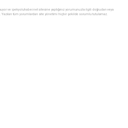
uyor ve ipekyoluhaber.net sitesine yaptığınız yorumunuzla ilgili doğrudan veya
. Yazılan tüm yorumlardan site yönetimi hiçbir şekilde sorumlu tutulamaz.