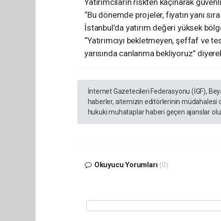
Yatırımcıların riskten kaçınarak güvenli
“Bu dönemde projeler, fiyatın yanı sıra
İstanbul’da yatırım değeri yüksek bölge
“Yatırımcıyı bekletmeyen, şeffaf ve te
yarısında canlanma bekliyoruz” diyerek
İnternet Gazetecileri Federasyonu (İGF), Be
haberler, sitemizin editörlerinin müdahalesi
hukuki muhataplar haberi geçen ajanslar olup
Okuyucu Yorumları
(0)