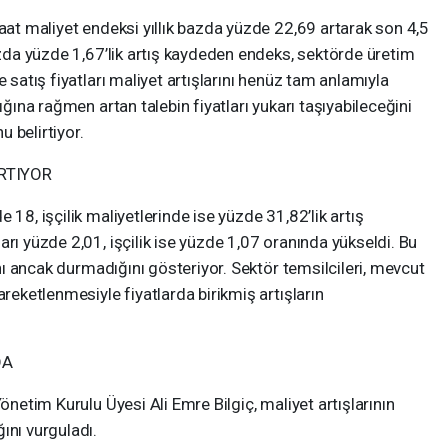
şaat maliyet endeksi yıllık bazda yüzde 22,69 artarak son 4,5
bazda yüzde 1,67’lik artış kaydeden endeks, sektörde üretim
e satış fiyatları maliyet artışlarını henüz tam anlamıyla
ığına rağmen artan talebin fiyatları yukarı taşıyabileceğini
 belirtiyor.
RTIYOR
 18, işçilik maliyetlerinde ise yüzde 31,82’lik artış
rı yüzde 2,01, işçilik ise yüzde 1,07 oranında yükseldi. Bu
ğını ancak durmadığını gösteriyor. Sektör temsilcileri, mevcut
areketlenmesiyle fiyatlarda birikmiş artışların
DA
önetim Kurulu Üyesi Ali Emre Bilgiç, maliyet artışlarının
ını vurguladı.