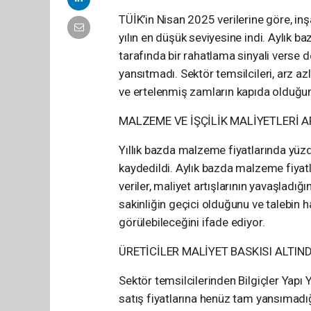
TÜİK’in Nisan 2025 verilerine göre, in
yılın en düşük seviyesine indi. Aylık 
tarafında bir rahatlama sinyali verse d
yansıtmadı. Sektör temsilcileri, arz azl
ve ertelenmiş zamların kapıda olduğunu
MALZEME VE İŞÇİLİK MALİYETLERİ A
Yıllık bazda malzeme fiyatlarında yüzde
kaydedildi. Aylık bazda malzeme fiyatla
veriler, maliyet artışlarının yavaşladı
sakinliğin geçici olduğunu ve talebin h
görülebileceğini ifade ediyor.
ÜRETİCİLER MALİYET BASKISI ALTIN
Sektör temsilcilerinden Bilgiçler Yapı Y
satış fiyatlarına henüz tam yansımadığ