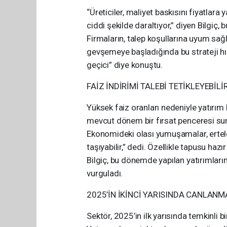
“Üreticiler, maliyet baskısını fiyatlara
ciddi şekilde daraltıyor,” diyen Bilgiç,
Firmaların, talep koşullarına uyum sağl
gevşemeye başladığında bu strateji hı
geçici” diye konuştu.
FAİZ İNDİRİMİ TALEBİ TETİKLEYEBİLİ
Yüksek faiz oranları nedeniyle yatırım k
mevcut dönem bir fırsat penceresi sunuy
Ekonomideki olası yumuşamalar, ertelene
taşıyabilir,” dedi. Özellikle tapusu hazı
Bilgiç, bu dönemde yapılan yatırımların
vurguladı.
2025’İN İKİNCİ YARISINDA CANLANM
Sektör, 2025’in ilk yarısında temkinli bir