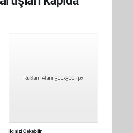
artışları kapıda
İlginizi Çekebilir