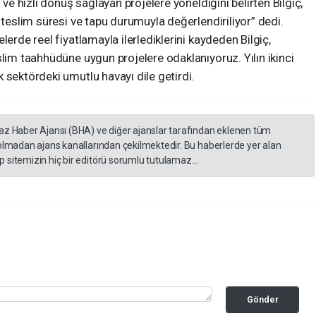
 ve hızlı dönüş sağlayan projelere yöneldiğini belirten Bilgiç,
 teslim süresi ve tapu durumuyla değerlendiriliyor” dedi.
lerde reel fiyatlamayla ilerlediklerini kaydeden Bilgiç,
slim taahhüdüne uygun projelere odaklanıyoruz. Yılın ikinci
 sektördeki umutlu havayı dile getirdi.
yaz Haber Ajansı (BHA) ve diğer ajanslar tarafından eklenen tüm
 olmadan ajans kanallarından çekilmektedir. Bu haberlerde yer alan
 sitemizin hiç bir editörü sorumlu tutulamaz...
Gönder