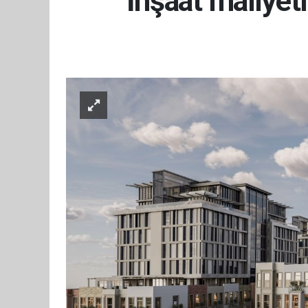
İnşaat maliyetl