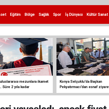
aset
Eğitim
Bölge
Sağlık
Spor
İş Dünyası
Kültür Sanat
uluslararası mezunlara ikamet
Konya Selçuklu'da Başkan
... Süre 2 yıla kadar
Pekyatırmacı'dan esnaf ziyare
ilecek