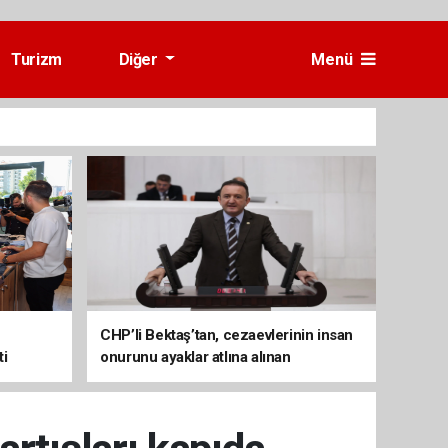
Turizm
Diğer
Menü
CHP’li Bektaş’tan, cezaevlerinin insan
ti
onurunu ayaklar atlına alınan
mekânlara dönüşmesine tepki