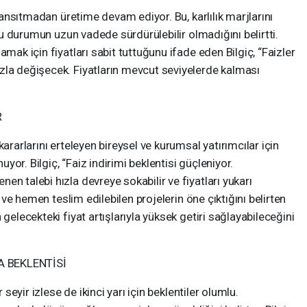
 yansıtmadan üretime devam ediyor. Bu, karlılık marjlarını
 bu durumun uzun vadede sürdürülebilir olmadığını belirtti.
amak için fiyatları sabit tuttuğunu ifade eden Bilgiç, “Faizler
zla değişecek. Fiyatların mevcut seviyelerde kalması
R
ararlarını erteleyen bireysel ve kurumsal yatırımcılar için
or. Bilgiç, “Faiz indirimi beklentisi güçleniyor.
n talebi hızla devreye sokabilir ve fiyatları yukarı
r ve hemen teslim edilebilen projelerin öne çıktığını belirten
 gelecekteki fiyat artışlarıyla yüksek getiri sağlayabileceğini
A BEKLENTİSİ
 seyir izlese de ikinci yarı için beklentiler olumlu.