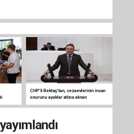
CHP’li Bektaş’tan, cezaevlerinin insan
ti
onurunu ayaklar atlına alınan
mekânlara dönüşmesine tepki
 yayımlandı