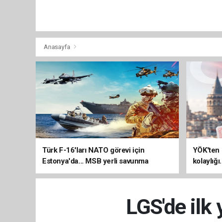
Anasayfa
Türk F-16'ları NATO görevi için
YÖK'ten 
Estonya'da... MSB yerli savunma
kolaylığı
sistemleriyle güçleniyor
uzatılab
LGS'de ilk