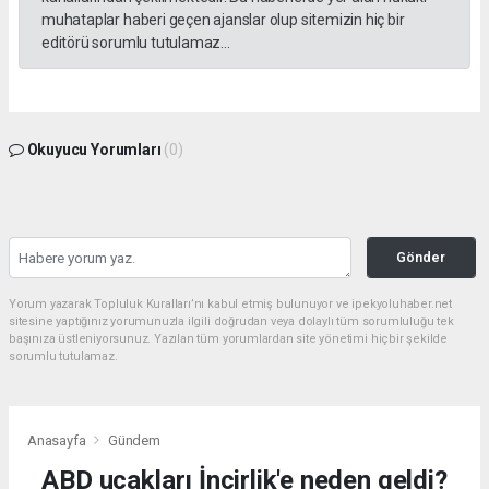
muhataplar haberi geçen ajanslar olup sitemizin hiç bir
editörü sorumlu tutulamaz...
Okuyucu Yorumları
(0)
Gönder
Yorum yazarak Topluluk Kuralları’nı kabul etmiş bulunuyor ve ipekyoluhaber.net
sitesine yaptığınız yorumunuzla ilgili doğrudan veya dolaylı tüm sorumluluğu tek
başınıza üstleniyorsunuz. Yazılan tüm yorumlardan site yönetimi hiçbir şekilde
sorumlu tutulamaz.
Anasayfa
Gündem
ABD uçakları İncirlik'e neden geldi?