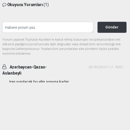
Okuyucu Yorumları
(1)
Gönder
Yorum yazarak Topluluk Kuralları’nı kabul etmiş bulunuyor ve ipekyoluhaber.net
sitesine yaptığınız yorumunuzla ilgili doğrudan veya dolaylı tüm sorumluluğu tek
başınıza üstleniyorsunuz. Yazılan tüm yorumlardan site yönetimi hiçbir şekilde
sorumlu tutulamaz.
Azerbaycan-Qazax-
(07.09.2024 21:17 - #257)
Aslanbeyli
Iran vurulacak bu yilin sonuna kadar...
Yorumu Yanıtla
haber paketi
haber scripti
haber yazılımı