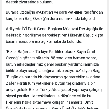
destek ziyaretinde bulundu.
Burada Özdağ’ın avukatları ve parti yetkilileri tarafından
karşılanan Baş, Özdağ’ın durumu hakkında bilgi aldı.
Adliyede İYİ Parti Genel Başkanı Müsavat Dervişoğlu ile
de kısa bir görüşme gerçekleştiren Hüseyin Baş, çıkışta
basın mensuplarına açıklamalarda bulundu.
"Bizler Bağımsız Türkiye Partililer olarak Sayın Ümit
Özdağ’ın gözaltı sürecini öğrendikten hemen sonra,
bütün arkadaşlarımız genel başkan yardımcılarımızla
birlikte olayı sıcağı sıcağına takip ediyoruz" diyen Baş,
"Bugün de burada bir dayanışma gösterebilmek adına
Zafer Partili tüm yetkililerle, bütün teşkilatlarıyla bir
araya geldik. Bizler Türkiye’de siyaset yapmaya çalışan,
siyasi partileri ile teşkilatları ile düşünceleri ile bu
fikirlerini halka aktarmaya çalışan insanlarız. Ümit
Özdağ da böyle bir insan. Sayın Ümit Özdağ’ı dinleyip