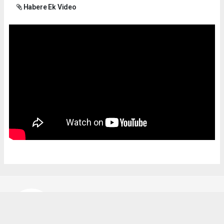
Habere Ek Video
Bekir Karakuş
bekir@ipekyoluhaber.net