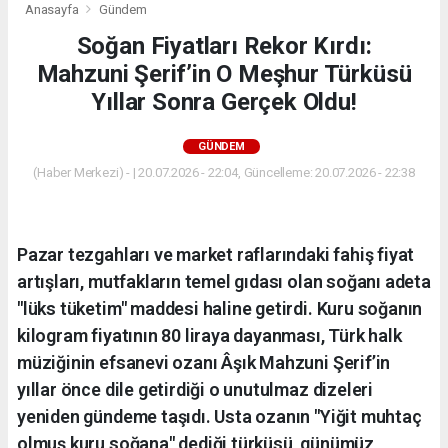
Anasayfa
Gündem
Soğan Fiyatları Rekor Kırdı:
Mahzuni Şerif’in O Meşhur Türküsü
Yıllar Sonra Gerçek Oldu!
GÜNDEM
(Haber Merkezi) - | 20.07.2026 - 22:04, Güncelleme: 20.07.2026 - 22:38
Pazar tezgahları ve market raflarındaki fahiş fiyat
artışları, mutfakların temel gıdası olan soğanı adeta
"lüks tüketim" maddesi haline getirdi. Kuru soğanın
kilogram fiyatının 80 liraya dayanması, Türk halk
müziğinin efsanevi ozanı Âşık Mahzuni Şerif’in
yıllar önce dile getirdiği o unutulmaz dizeleri
yeniden gündeme taşıdı. Usta ozanın "Yiğit muhtaç
olmuş kuru soğana" dediği türküsü, günümüz