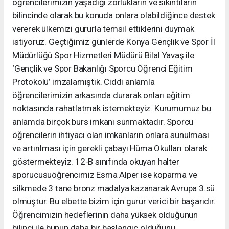
öğrencilerimizin yaşadığı zorlukların ve sıkıntıların
bilincinde olarak bu konuda onlara olabildiğince destek
vererek ülkemizi gururla temsil ettiklerini duymak
istiyoruz. Geçtiğimiz günlerde Konya Gençlik ve Spor İl
Müdürlüğü Spor Hizmetleri Müdürü Bilal Yavaş ile
‘Gençlik ve Spor Bakanlığı Sporcu Öğrenci Eğitim
Protokolü’ imzalamıştık. Ciddi anlamla
öğrencilerimizin arkasında durarak onları eğitim
noktasında rahatlatmak istemekteyiz. Kurumumuz bu
anlamda birçok burs imkanı sunmaktadır. Sporcu
öğrencilerin ihtiyacı olan imkanların onlara sunulması
ve artırılması için gerekli çabayı Hüma Okulları olarak
göstermekteyiz. 12-B sınıfında okuyan halter
sporucusuöğrencimiz Esma Alper ise koparma ve
silkmede 3 tane bronz madalya kazanarak Avrupa 3.sü
olmuştur. Bu elbette bizim için gurur verici bir başarıdır.
Öğrencimizin hedeflerinin daha yüksek olduğunun
bilinci ile bunun daha bir başlangıç olduğunu