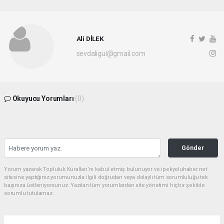
Ali DİLEK
sevdaligul@gmail.com
Okuyucu Yorumları
(0)
Gönder
Yorum yazarak Topluluk Kuralları’nı kabul etmiş bulunuyor ve ipekyoluhaber.net
sitesine yaptığınız yorumunuzla ilgili doğrudan veya dolaylı tüm sorumluluğu tek
başınıza üstleniyorsunuz. Yazılan tüm yorumlardan site yönetimi hiçbir şekilde
sorumlu tutulamaz.