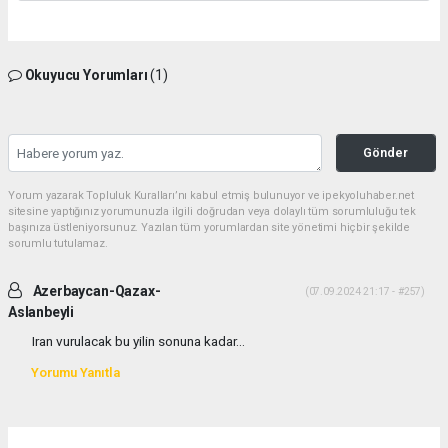
Okuyucu Yorumları
(1)
Gönder
Yorum yazarak Topluluk Kuralları’nı kabul etmiş bulunuyor ve ipekyoluhaber.net
sitesine yaptığınız yorumunuzla ilgili doğrudan veya dolaylı tüm sorumluluğu tek
başınıza üstleniyorsunuz. Yazılan tüm yorumlardan site yönetimi hiçbir şekilde
sorumlu tutulamaz.
Azerbaycan-Qazax-
(07.09.2024 21:17 - #257)
Aslanbeyli
Iran vurulacak bu yilin sonuna kadar...
Yorumu Yanıtla