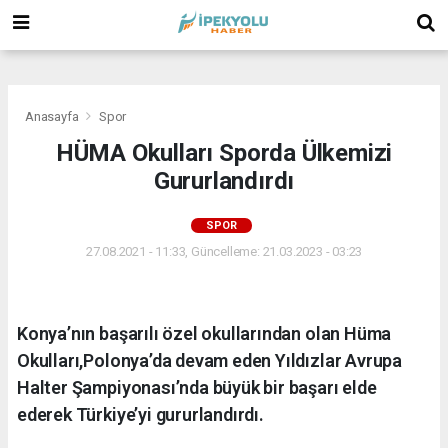
(
(
(
Anasayfa
Spor
HÜMA Okulları Sporda Ülkemizi
Gururlandırdı
SPOR
27.08.2021 - 11:33, Güncelleme: 21.03.2023 - 03:23
Konya’nın başarılı özel okullarından olan Hüma
Okulları,Polonya’da devam eden Yıldızlar Avrupa
Halter Şampiyonası’nda büyük bir başarı elde
ederek Türkiye’yi gururlandırdı.