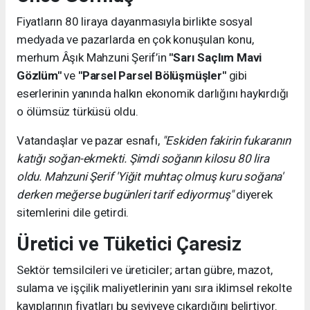
Fiyatların 80 liraya dayanmasıyla birlikte sosyal
medyada ve pazarlarda en çok konuşulan konu,
merhum Âşık Mahzuni Şerif’in
"Sarı Saçlım Mavi
Gözlüm"
ve
"Parsel Parsel Bölüşmüşler"
gibi
eserlerinin yanında halkın ekonomik darlığını haykırdığı
o ölümsüz türküsü oldu.
Vatandaşlar ve pazar esnafı,
"Eskiden fakirin fukaranın
katığı soğan-ekmekti. Şimdi soğanın kilosu 80 lira
oldu. Mahzuni Şerif 'Yiğit muhtaç olmuş kuru soğana'
derken meğerse bugünleri tarif ediyormuş"
diyerek
sitemlerini dile getirdi.
Üretici ve Tüketici Çaresiz
Sektör temsilcileri ve üreticiler; artan gübre, mazot,
sulama ve işçilik maliyetlerinin yanı sıra iklimsel rekolte
kayıplarının fiyatları bu seviyeye çıkardığını belirtiyor.