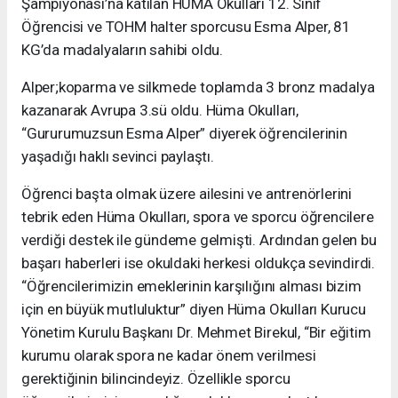
Şampiyonası’na katılan HÜMA Okulları 12. Sınıf
Öğrencisi ve TOHM halter sporcusu Esma Alper, 81
KG’da madalyaların sahibi oldu.
Alper;koparma ve silkmede toplamda 3 bronz madalya
kazanarak Avrupa 3.sü oldu. Hüma Okulları,
“Gururumuzsun Esma Alper” diyerek öğrencilerinin
yaşadığı haklı sevinci paylaştı.
Öğrenci başta olmak üzere ailesini ve antrenörlerini
tebrik eden Hüma Okulları, spora ve sporcu öğrencilere
verdiği destek ile gündeme gelmişti. Ardından gelen bu
başarı haberleri ise okuldaki herkesi oldukça sevindirdi.
“Öğrencilerimizin emeklerinin karşılığını alması bizim
için en büyük mutluluktur” diyen Hüma Okulları Kurucu
Yönetim Kurulu Başkanı Dr. Mehmet Birekul, “Bir eğitim
kurumu olarak spora ne kadar önem verilmesi
gerektiğinin bilincindeyiz. Özellikle sporcu