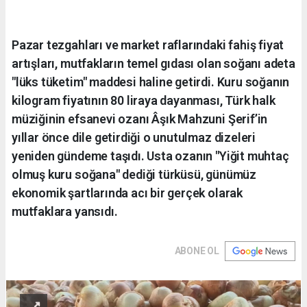
Pazar tezgahları ve market raflarındaki fahiş fiyat
artışları, mutfakların temel gıdası olan soğanı adeta
"lüks tüketim" maddesi haline getirdi. Kuru soğanın
kilogram fiyatının 80 liraya dayanması, Türk halk
müziğinin efsanevi ozanı Âşık Mahzuni Şerif’in
yıllar önce dile getirdiği o unutulmaz dizeleri
yeniden gündeme taşıdı. Usta ozanın "Yiğit muhtaç
olmuş kuru soğana" dediği türküsü, günümüz
ekonomik şartlarında acı bir gerçek olarak
mutfaklara yansıdı.
ABONE OL