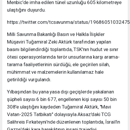
Menbic’de imha edilen tünel uzunluğu 605 kilometreye
ulaştığını duyurdu.
https://twitter.com/tcsavunma/status/1968605103247
Milli Savunma Bakanlığı Basın ve Halkla İlişkiler
Müşaviri Tuğamiral Zeki Aktürk tarafından yapılan
basını bilgilendirdiği toplantıda, TSK'nın hudut ve sınır
ötesi operasyonlarında terör unsurlarına karşı arama-
tarama faaliyetlerinin sürdüğü, ele geçirilen silah,
mühimmat ve malzemelerin kullanılamaz hale
getirildiği vurgulandı.
Yılbaşından bu yana yasa dışı geçişlerde yakalanan
şüpheli sayısı 6 bin 677, engellenen kişi sayısı 50 bin
308'e ulaştığını kaydeden Tuğamiral Aktürk, "Mavi
Vatan-2025 Tatbikatı" dolayısıyla Aksaz'daki TCG
Salihreis Fırkateyni'nde düzenlenen toplantıda, İsrail'in
Gazze'deki kara harekâtının insani trajediyi