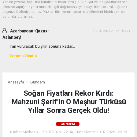
Yorum yazarak Topluluk Kuralları’nı kabul etmiş bulunuyor ve ipekyoluhaber.net
sitesine yaptığınız yorumunuzla ilgili doğrudan veya dolaylı tüm sorumluluğu tek
başınıza üstleniyorsunuz. Yazılan tüm yorumlardan site yönetimi hiçbir şekilde
sorumlu tutulamaz.
Azerbaycan-Qazax-
(07.09.2024 21:17 - #257)
Aslanbeyli
Iran vurulacak bu yilin sonuna kadar...
Yorumu Yanıtla
Anasayfa
Gündem
Soğan Fiyatları Rekor Kırdı:
Mahzuni Şerif’in O Meşhur Türküsü
Yıllar Sonra Gerçek Oldu!
GÜNDEM
(Haber Merkezi) - | 20.07.2026 - 22:04, Güncelleme: 20.07.2026 - 22:38