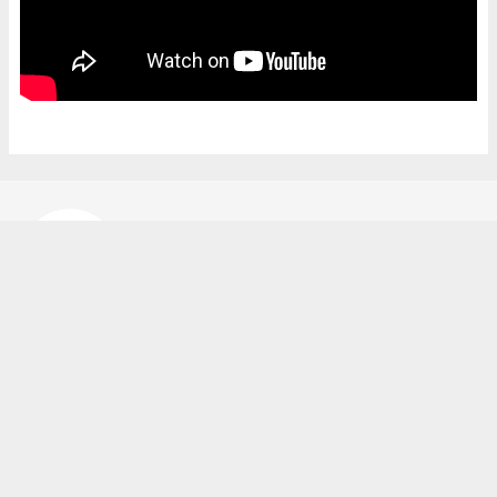
Bekir Karakuş
bekir@ipekyoluhaber.net
Okuyucu Yorumları
(0)
Gönder