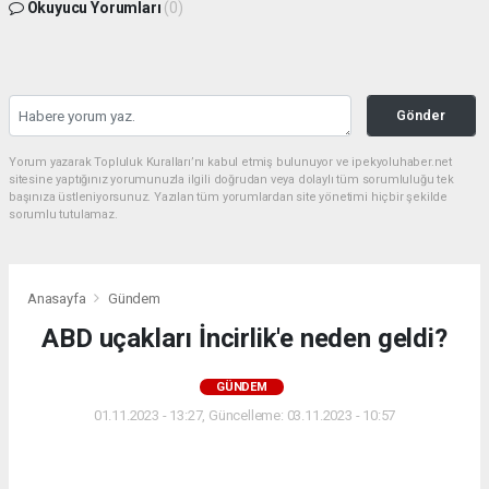
Okuyucu Yorumları
(0)
Gönder
Yorum yazarak Topluluk Kuralları’nı kabul etmiş bulunuyor ve ipekyoluhaber.net
sitesine yaptığınız yorumunuzla ilgili doğrudan veya dolaylı tüm sorumluluğu tek
başınıza üstleniyorsunuz. Yazılan tüm yorumlardan site yönetimi hiçbir şekilde
sorumlu tutulamaz.
Anasayfa
Gündem
ABD uçakları İncirlik'e neden geldi?
GÜNDEM
01.11.2023 - 13:27, Güncelleme: 03.11.2023 - 10:57