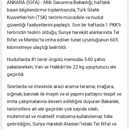
ANKARA (İGFA) - Milli Savunma Bakanlığı, haftalık
basın bilgilendirme toplantısında, Türk Silahlı
Kuvvetleri'nin (TSK) terörle mücadele ve hudut
güvenliği faaliyetlerini paylaştı. Son bir haftada 1 PKK'lı
teröristin teslim olduğu, Suriye harekât alanlarında Tel
Rıfat ve Menbic'te imha edilen tünel uzunluğunun 605
kilometreye ulaştığı belirtildi.
Hudutlarda 8'i terör örgütü mensubu 540 şahıs
yakalanırken, Van ve Hakkâri'de 22 kg uyuşturucu ele
geçirildi.
Sınırlarda ve ötesinde arazi arama tarama; mağara,
sığınak, barınak ile mayın ve el yapımı patlayıcı tespit ve
imha çalışmalarına devam edildiğini duyuran Bakanlık,
teröristlere ait ele geçirilen çok sayıda silah,
mühimmat ve muhtelif malzeme kullanılamaz hâle
getirildiğini, Suriye Harekât Alanları”ndaki Tel Rıfat ve