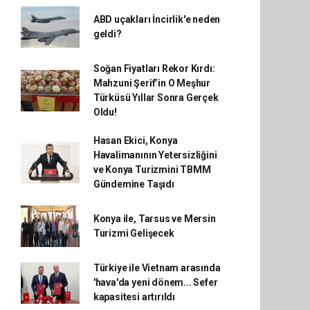
ABD uçakları İncirlik'e neden
geldi?
Soğan Fiyatları Rekor Kırdı:
Mahzuni Şerif’in O Meşhur
Türküsü Yıllar Sonra Gerçek
Oldu!
Hasan Ekici, Konya
Havalimanının Yetersizliğini
ve Konya Turizmini TBMM
Gündemine Taşıdı
Konya ile, Tarsus ve Mersin
Turizmi Gelişecek
Türkiye ile Vietnam arasında
'hava'da yeni dönem... Sefer
kapasitesi artırıldı