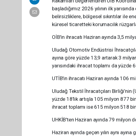
Rakamları değerlendiren UİB Koordinat
başladığımız 2026 yılının ilk yarısın
belirsizliklere, bölgesel sıkıntılar ile e
küresel ticaretteki korumacılık rüzgar
OİB'in ihracatı Haziran ayında 3,5 mily
Uludağ Otomotiv Endüstrisi İhracatçılar
ayına göre yüzde 13,9 artarak 3 milyar
yarısındaki ihracat toplamı da yüzde 6’
UTİB'in ihracatı Haziran ayında 106 mi
Uludağ Tekstil İhracatçıları Birliği’nin
yüzde 18’lik artışla 105 milyon 877 bin
ihracat toplamı ise 615 milyon 518 bin
UHKİB'ten Haziran ayında 79 milyon do
Haziran ayında geçen yılın aynı ayına 