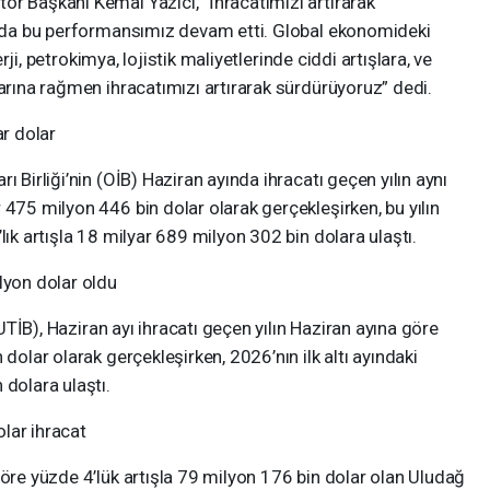
ör Başkanı Kemal Yazıcı, “İhracatımızı artırarak
da da bu performansımız devam etti. Global ekonomideki
nerji, petrokimya, lojistik maliyetlerinde ciddi artışlara, ve
larına rağmen ihracatımızı artırarak sürdürüyoruz” dedi.
ar dolar
ı Birliği’nin (OİB) Haziran ayında ihracatı geçen yılın aynı
 475 milyon 446 bin dolar olarak gerçekleşirken, bu yılın
lık artışla 18 milyar 689 milyon 302 bin dolara ulaştı.
lyon dolar oldu
 (UTİB), Haziran ayı ihracatı geçen yılın Haziran ayına göre
 dolar olarak gerçekleşirken, 2026’nın ilk altı ayındaki
 dolara ulaştı.
lar ihracat
göre yüzde 4’lük artışla 79 milyon 176 bin dolar olan Uludağ