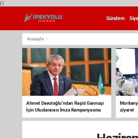
(
(
Gündem
Siy
Teknoloji
Anasayfa
Ahmet Davutoğlu’ndan Raşid Gannuşi
Moritany
İçin Uluslararası İmza Kampanyasına
ziyaret
Destek