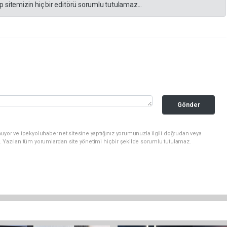
 sitemizin hiç bir editörü sorumlu tutulamaz...
Gönder
uyor ve ipekyoluhaber.net sitesine yaptığınız yorumunuzla ilgili doğrudan veya
. Yazılan tüm yorumlardan site yönetimi hiçbir şekilde sorumlu tutulamaz.