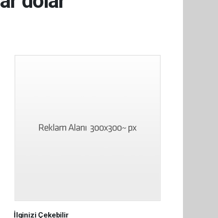
ar dolar
İlginizi Çekebilir