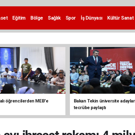
aset
Eğitim
Bölge
Sağlık
Spor
İş Dünyası
Kültür Sanat
alı öğrencilerden MEB'e
Bakan Tekin üniversite adaylar
tecrübe paylaştı