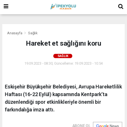
(
(
(
Anasayfa
Sağlık
Hareket et sağlığını koru
SAĞLIK
19.09.2023 - 08:30, Güncelleme: 19.09.2023 - 10:54
Eskişehir Büyükşehir Belediyesi, Avrupa Hareketlilik
Haftası (16-22 Eylül) kapsamında Kentpark’ta
düzenlendiği spor etkinlikleriyle önemli bir
farkındalığa imza attı.
ABONE OL