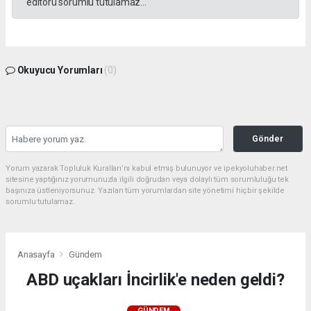
editörü sorumlu tutulamaz...
Okuyucu Yorumları
(0)
Gönder
Yorum yazarak Topluluk Kuralları’nı kabul etmiş bulunuyor ve ipekyoluhaber.net
sitesine yaptığınız yorumunuzla ilgili doğrudan veya dolaylı tüm sorumluluğu tek
başınıza üstleniyorsunuz. Yazılan tüm yorumlardan site yönetimi hiçbir şekilde
sorumlu tutulamaz.
Anasayfa
Gündem
ABD uçakları İncirlik'e neden geldi?
GÜNDEM