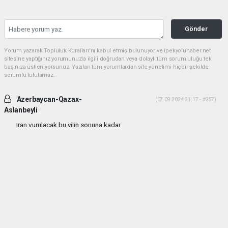
Gönder
Yorum yazarak Topluluk Kuralları’nı kabul etmiş bulunuyor ve ipekyoluhaber.net
sitesine yaptığınız yorumunuzla ilgili doğrudan veya dolaylı tüm sorumluluğu tek
başınıza üstleniyorsunuz. Yazılan tüm yorumlardan site yönetimi hiçbir şekilde
sorumlu tutulamaz.
Azerbaycan-Qazax-
(07.09.2024 21:17 - #257)
Aslanbeyli
Iran vurulacak bu yilin sonuna kadar...
Yorumu Yanıtla
haber paketi
haber scripti
haber yazılımı
Tüm hakları saklı tutulmaktadır.Copyright 2026©
Haber Yazılımı:
Web Aksiyon ®