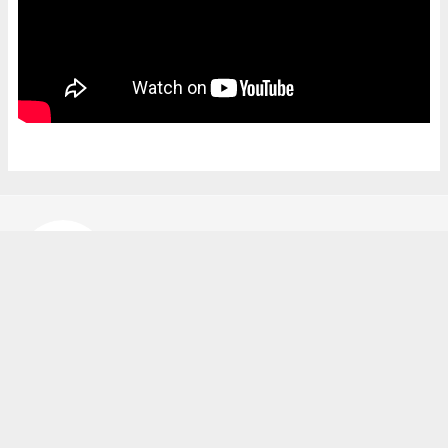
Bekir Karakuş
bekir@ipekyoluhaber.net
Okuyucu Yorumları
(0)
Gönder