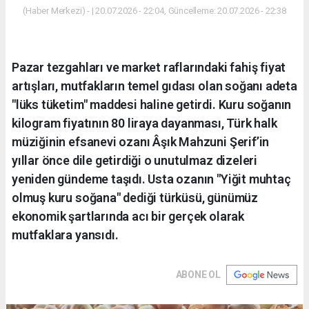
(Haber Merkezi) - | 20.07.2026 - 22:04, Güncelleme: 20.07.2026 - 22:38
Pazar tezgahları ve market raflarındaki fahiş fiyat
artışları, mutfakların temel gıdası olan soğanı adeta
"lüks tüketim" maddesi haline getirdi. Kuru soğanın
kilogram fiyatının 80 liraya dayanması, Türk halk
müziğinin efsanevi ozanı Âşık Mahzuni Şerif’in
yıllar önce dile getirdiği o unutulmaz dizeleri
yeniden gündeme taşıdı. Usta ozanın "Yiğit muhtaç
olmuş kuru soğana" dediği türküsü, günümüz
ekonomik şartlarında acı bir gerçek olarak
mutfaklara yansıdı.
ABONE OL