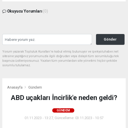
Okuyucu Yorumları
(0)
Gönder
Yorum yazarak Topluluk Kuralları’nı kabul etmiş bulunuyor ve ipekyoluhaber.net
sitesine yaptığınız yorumunuzla ilgili doğrudan veya dolaylı tüm sorumluluğu tek
başınıza üstleniyorsunuz. Yazılan tüm yorumlardan site yönetimi hiçbir şekilde
sorumlu tutulamaz.
Anasayfa
Gündem
ABD uçakları İncirlik'e neden geldi?
GÜNDEM
01.11.2023 - 13:27, Güncelleme: 03.11.2023 - 10:57