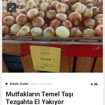
Erkek
|
Kadın
(Haberi Sesli Oku)
Mutfakların Temel Taşı
Tezgahta El Yakıyor