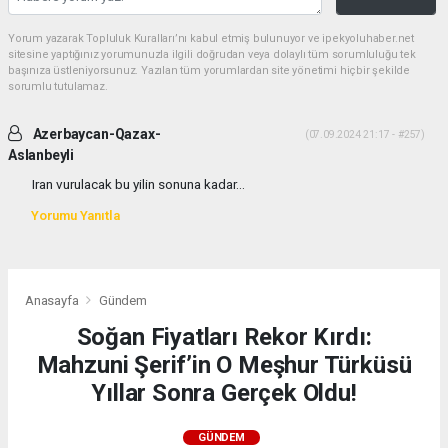
Yorum yazarak Topluluk Kuralları’nı kabul etmiş bulunuyor ve ipekyoluhaber.net
sitesine yaptığınız yorumunuzla ilgili doğrudan veya dolaylı tüm sorumluluğu tek
başınıza üstleniyorsunuz. Yazılan tüm yorumlardan site yönetimi hiçbir şekilde
sorumlu tutulamaz.
Azerbaycan-Qazax-
(07.09.2024 21:17 - #257)
Aslanbeyli
Iran vurulacak bu yilin sonuna kadar...
Yorumu Yanıtla
Anasayfa
Gündem
Soğan Fiyatları Rekor Kırdı:
Mahzuni Şerif’in O Meşhur Türküsü
Yıllar Sonra Gerçek Oldu!
GÜNDEM