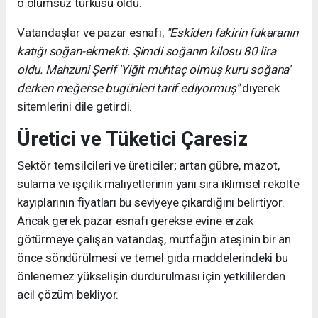
o ölümsüz türküsü oldu.
Vatandaşlar ve pazar esnafı,
"Eskiden fakirin fukaranın
katığı soğan-ekmekti. Şimdi soğanın kilosu 80 lira
oldu. Mahzuni Şerif 'Yiğit muhtaç olmuş kuru soğana'
derken meğerse bugünleri tarif ediyormuş"
diyerek
sitemlerini dile getirdi.
Üretici ve Tüketici Çaresiz
Sektör temsilcileri ve üreticiler; artan gübre, mazot,
sulama ve işçilik maliyetlerinin yanı sıra iklimsel rekolte
kayıplarının fiyatları bu seviyeye çıkardığını belirtiyor.
Ancak gerek pazar esnafı gerekse evine erzak
götürmeye çalışan vatandaş, mutfağın ateşinin bir an
önce söndürülmesi ve temel gıda maddelerindeki bu
önlenemez yükselişin durdurulması için yetkililerden
acil çözüm bekliyor.