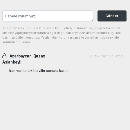
Gönder
Yorum yazarak Topluluk Kuralları’nı kabul etmiş bulunuyor ve ipekyoluhaber.net
sitesine yaptığınız yorumunuzla ilgili doğrudan veya dolaylı tüm sorumluluğu tek
başınıza üstleniyorsunuz. Yazılan tüm yorumlardan site yönetimi hiçbir şekilde
sorumlu tutulamaz.
Azerbaycan-Qazax-
(07.09.2024 21:17 - #257)
Aslanbeyli
Iran vurulacak bu yilin sonuna kadar...
Yorumu Yanıtla
haber paketi
haber scripti
haber yazılımı
Tüm hakları saklı tutulmaktadır.Copyright 2026©
Haber Yazılımı:
Web Aksiyon ®