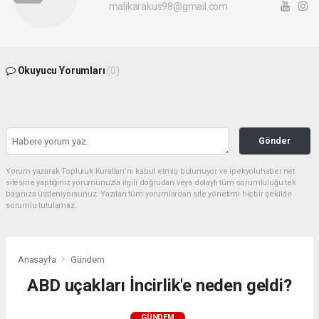
malikarakus98@gmail.com
Okuyucu Yorumları
(0)
Gönder
Yorum yazarak Topluluk Kuralları’nı kabul etmiş bulunuyor ve ipekyoluhaber.net
sitesine yaptığınız yorumunuzla ilgili doğrudan veya dolaylı tüm sorumluluğu tek
başınıza üstleniyorsunuz. Yazılan tüm yorumlardan site yönetimi hiçbir şekilde
sorumlu tutulamaz.
Anasayfa
Gündem
ABD uçakları İncirlik'e neden geldi?
GÜNDEM