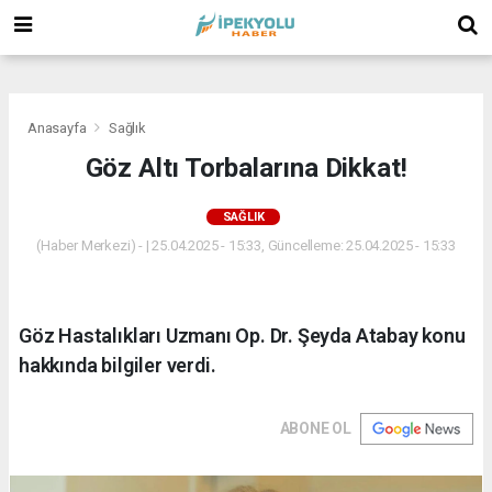
(
(
(
Anasayfa
Sağlık
Göz Altı Torbalarına Dikkat!
SAĞLIK
(Haber Merkezi) - | 25.04.2025 - 15:33, Güncelleme: 25.04.2025 - 15:33
Göz Hastalıkları Uzmanı Op. Dr. Şeyda Atabay konu
hakkında bilgiler verdi.
ABONE OL