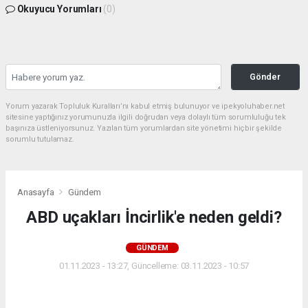
Okuyucu Yorumları
(0)
Gönder
Yorum yazarak Topluluk Kuralları’nı kabul etmiş bulunuyor ve ipekyoluhaber.net
sitesine yaptığınız yorumunuzla ilgili doğrudan veya dolaylı tüm sorumluluğu tek
başınıza üstleniyorsunuz. Yazılan tüm yorumlardan site yönetimi hiçbir şekilde
sorumlu tutulamaz.
Anasayfa
Gündem
ABD uçakları İncirlik'e neden geldi?
GÜNDEM
01.11.2023 - 13:27, Güncelleme: 03.11.2023 - 10:57